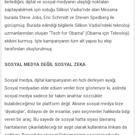
ilerlediğini, dijital ve sosyal medyanın ulaştığı noktalan
saptayabilmek için soluğu Silikon Vadisi’nde alan Messina
burada Steve Jobs, Eric Schmidt ve Steven Spedberg ile
görüşmüş. Burada edindiği bilgilerle Silikon Vadisi’ndeki teknoloji
uzmanlarından oluşan “Tech for Obama” (Obama için Teknoloji)
ekibini kurmuş. İşte kampanyanın tüm alt yapısı bu ekip
tarafından oluşturulmuş.
SOSYAL MEDYA DEĞİL SOSYAL ZEKA
Sosyal medya, dijital kampanyanın en hızlı derleyen ayağı.
Sosyal medyadan elde edüen veriler bize gösteriyor ki, aslında
sosyal medya sadece bir takım anahtar sözcükler
bulabdeceğimiz bir platform değil. Aksine sosyal medya bize
‘diyaloglar’, dolayısı de de insanlar, yani seçmenler hakkında bdgi
veren bir araç. Bu sayede de sosyal hatta siyasi davranış
haritalarının çıkarılabileceği bir aygıt olarak kullanılma imkanı da
sağlıyor. Başardı bir siyaset İletişimcisinin sosyal medyada