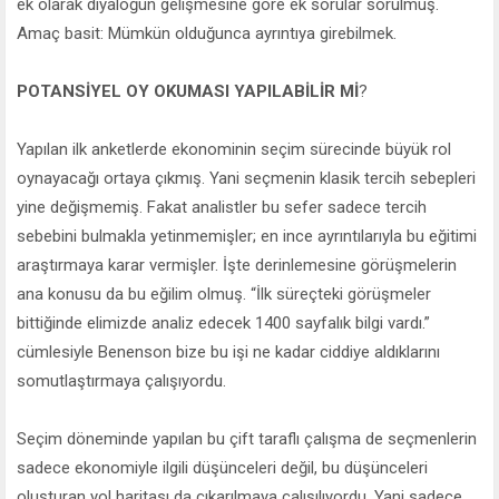
ek olarak diyaloğun gelişmesine göre ek sorular sorulmuş.
Amaç basit: Mümkün olduğunca ayrıntıya girebilmek.
POTANSİYEL OY OKUMASI YAPILABİLİR Mİ
?
Yapılan ilk anketlerde ekonominin seçim sürecinde büyük rol
oynayacağı ortaya çıkmış. Yani seçmenin klasik tercih sebepleri
yine değişmemiş. Fakat analistler bu sefer sadece tercih
sebebini bulmakla yetinmemişler; en ince ayrıntılarıyla bu eğitimi
araştırmaya karar vermişler. İşte derinlemesine görüşmelerin
ana konusu da bu eğilim olmuş. “İlk süreçteki görüşmeler
bittiğinde elimizde analiz edecek 1400 sayfalık bilgi vardı.”
cümlesiyle Benenson bize bu işi ne kadar ciddiye aldıklarını
somutlaştırmaya çalışıyordu.
Seçim döneminde yapılan bu çift taraflı çalışma de seçmenlerin
sadece ekonomiyle ilgili düşünceleri değil, bu düşünceleri
oluşturan yol haritası da çıkarılmaya çalışılıyordu. Yani sadece