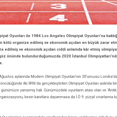
iyat Oyunları ile 1984 Los Angeles Olimpiyat Oyunları’na baktığ
en kötü organize edilmiş ve ekonomik açıdan en büyük zarar etmiş
ize edilmiş ve ekonomik açıdan ciddi anlamda kâr etmiş olimpiyat
göz önünde bulundurduğumuzda 2020 İstanbul Olimpiyatları’nd
e.
ustos aylarında Modem Olimpiyat Oyunları’nın 30’uncusu Londra’da 
 öncülüğünde ilki İ896’da gerçekleştirilen Olimpiyat Oyunları aslında bin
 günümüze yansımış hali. Günümüzdeki oyunların atası olan ve ‘Antik 
rganizasyonu, kesin kanıtlara dayanmasa da İ.Ö 9. yüzyıl civarlarına k