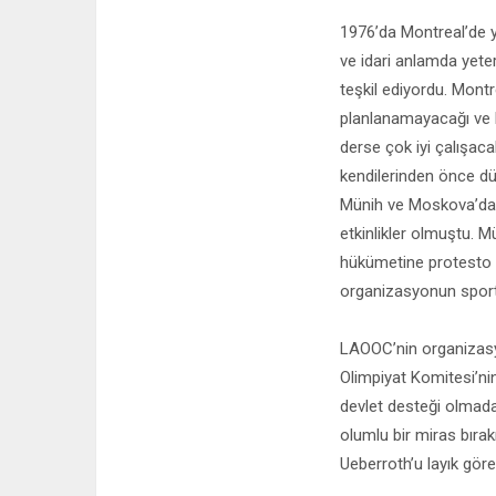
1976’da Montreal’de y
ve idari anlamda yete
teşkil ediyordu. Mont
planlanamayacağı ve 
derse çok iyi çalışac
kendilerinden önce dü
Münih ve Moskova’da d
etkinlikler olmuştu. 
hükümetine protesto a
organizasyonun sporti
LAOOC’nin organizasy
Olimpiyat Komitesi’ni
devlet desteği olmada
olumlu bir miras bırak
Ueberroth’u layık gör