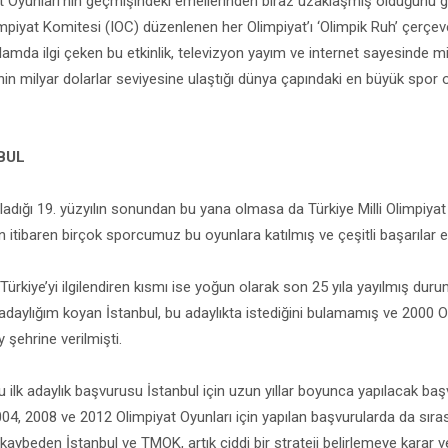
t Oyunları’nın geçmişindeki emellerinden biraz uzaklaşmış olduğunu 
impiyat Komitesi (IOC) düzenlenen her Olimpiyat’ı ‘Olimpik Ruh’ çerç
lamda ilgi çeken bu etkinlik, televizyon yayım ve internet sayesinde mi
inin milyar dolarlar seviyesine ulaştığı dünya çapındaki en büyük spor
BUL
adığı 19. yüzyılın sonundan bu yana olmasa da Türkiye Milli Olimpiya
 itibaren birçok sporcumuz bu oyunlara katılmış ve çeşitli başarılar e
Türkiye’yi ilgilendiren kısmı ise yoğun olarak son 25 yıla yayılmış dur
 adaylığım koyan İstanbul, bu adaylıkta istediğini bulamamış ve 2000 O
 şehrine verilmişti.
 bu ilk adaylık başvurusu İstanbul için uzun yıllar boyunca yapılacak baş
004, 2008 ve 2012 Olimpiyat Oyunları için yapılan başvurularda da sıras
 kaybeden İstanbul ve TMOK, artık ciddi bir strateji belirlemeye karar 