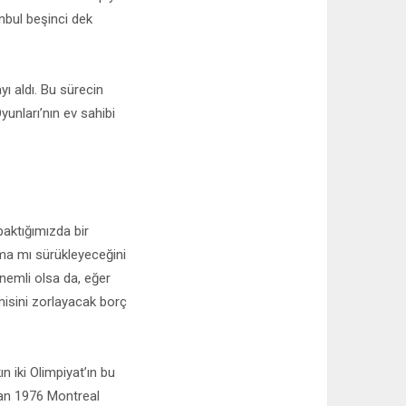
nbul beşinci dek
ı aldı. Bu sürecin
unları’nın ev sahibi
baktığımızda bir
ma mı sürükleyeceğini
nemli olsa da, eğer
isini zorlayacak borç
n iki Olimpiyat’ın bu
olan 1976 Montreal