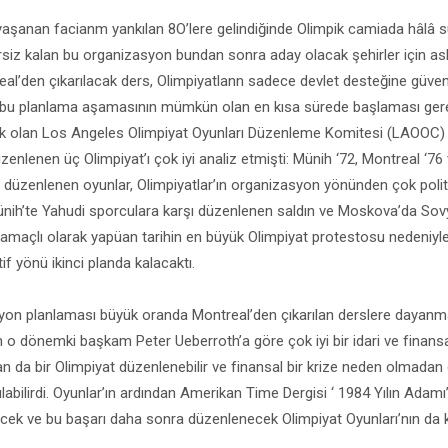
aşanan facianm yankılan 8O’lere gelindiğinde Olimpik camiada hâlâ s
rsiz kalan bu organizasyon bundan sonra aday olacak şehirler için aslı
real’den çıkarılacak ders, Olimpiyatlann sadece devlet desteğine güve
bu planlama aşamasının mümkün olan en kısa sürede başlaması gerekti
ak olan Los Angeles Olimpiyat Oyunları Düzenleme Komitesi (LAOOC) ö
zenlenen üç Olimpiyat’ı çok iyi analiz etmişti: Münih ‘72, Montreal ‘7
üzenlenen oyunlar, Olimpiyatlar’ın organizasyon yönünden çok polit
Münih’te Yahudi sporculara karşı düzenlenen saldın ve Moskova’da So
maçlı olarak yapüan tarihin en büyük Olimpiyat protestosu nedeniyle 
f yönü ikinci planda kalacaktı.
on planlaması büyük oranda Montreal’den çıkarılan derslere dayanm
n o dönemki başkam Peter Ueberroth’a göre çok iyi bir idari ve finansa
n da bir Olimpiyat düzenlenebilir ve finansal bir krize neden olmadan 
ılabilirdi. Oyunlar’ın ardından Amerikan Time Dergisi ‘ 1984 Yılın Adam
ecek ve bu başarı daha sonra düzenlenecek Olimpiyat Oyunları’nın da ka