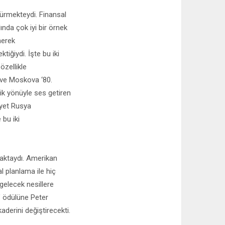
ürmekteydi. Finansal
nda çok iyi bir örnek
nerek
ğiydi. İşte bu iki
zellikle
6 ve Moskova ‘80.
ik yönüyle ses getiren
vyet Rusya
bu iki
aktaydı. Amerikan
l planlama ile hiç
gelecek nesillere
ı’ ödülüne Peter
derini değiştirecekti.