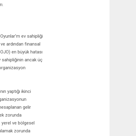
ı.
Oyunlar’m ev sahipliği
 ve ardından finansal
(GOJO) en büyük hatası
sahipliğinin ancak üç
 organizasyon
n yaptığı ikinci
rganizasyonun
hesaplanan gelir
mek zorunda
 yerel ve bölgesel
anlamak zorunda