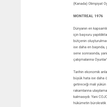
(Kanada) Olimpiyat Oy
MONTREAL 1976
Dünyanın en kapsamlı 
için başvuru yapıldık
bütçenin oluşturulmas
ise daha en başında, 
sene sonrasında, yani
çalışmalarına Oyunlar’
Tarihin ekonomik anlam
büyük hata ise daha 
getireceği mali yükün
rakamlarına ulaşılama
kalmasıydı. Yani COJO
hükümetin bürokratik 