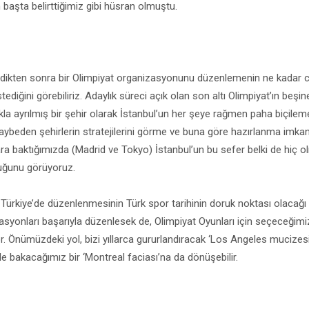
 başta belirttiğimiz gibi hüsran olmuştu.
ledikten sonra bir Olimpiyat organizasyonunu düzenlemenin ne kadar c
ediğini görebiliriz. Adaylık süreci açık olan son altı Olimpiyat’ın beş
la ayrılmış bir şehir olarak İstanbul’un her şeye rağmen paha biçileme
ybeden şehirlerin stratejilerini görme ve buna göre hazırlanma imkanı
ra baktığımızda (Madrid ve Tokyo) İstanbul’un bu sefer belki de hiç o
uğunu görüyoruz.
 Türkiye’de düzenlenmesinin Türk spor tarihinin doruk noktası olacağı a
syonları başarıyla düzenlesek de, Olimpiyat Oyunları için seçeceğimiz 
. Önümüzdeki yol, bizi yıllarca gururlandıracak ‘Los Angeles mucizesi’ g
e bakacağımız bir ‘Montreal faciası’na da dönüşebilir.