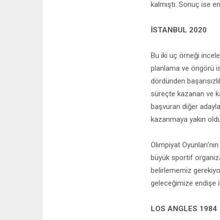
kalmıştı. Sonuç ise en
İSTANBUL 2020
Bu iki uç örneği ince
planlama ve öngörü ist
dördünden başarısızlık
süreçte kazanan ve ka
başvuran diğer adayla
kazanmaya yakın old
Olimpiyat Oyunları’nın
büyük sportif organiza
belirlememiz gerekiyor
geleceğimize endişe il
LOS ANGLES 1984