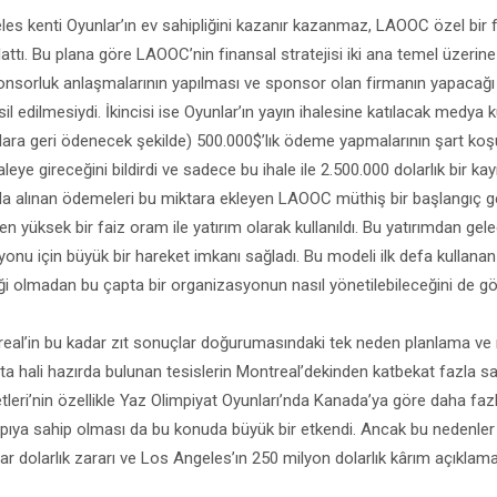
les kenti Oyunlar’ın ev sahipliğini kazanır kazanmaz, LAOOC özel bir f
rlattı. Bu plana göre LAOOC’nin finansal stratejisi iki ana temel üzerin
ponsorluk anlaşmalarının yapılması ve sponsor olan firmanın yapacağ
edilmesiydi. İkincisi ise Oyunlar’ın yayın ihalesine katılacak medya k
ara geri ödenecek şekilde) 500.000$’lık ödeme yapmalarının şart koş
aleye gireceğini bildirdi ve sadece bu ihale ile 2.500.000 dolarlık bir 
a alınan ödemeleri bu miktara ekleyen LAOOC müthiş bir başlangıç ge
yüksek bir faiz oram ile yatırım olarak kullanıldı. Bu yatırımdan gelec
nu için büyük bir hareket imkanı sağladı. Bu modeli ilk defa kullana
i olmadan bu çapta bir organizasyonun nasıl yönetilebileceğini de gö
al’in bu kadar zıt sonuçlar doğurumasındaki tek neden planlama ve mal
’ta hali hazırda bulunan tesislerin Montreal’dekinden katbekat fazla s
etleri’nin özellikle Yaz Olimpiyat Oyunları’nda Kanada’ya göre daha fa
yapıya sahip olması da bu konuda büyük bir etkendi. Ancak bu nedenler 
yar dolarlık zararı ve Los Angeles’ın 250 milyon dolarlık kârım açıkla