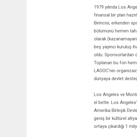
1979 yılında Los Ange
finansal bir plan hazı
Birincisi, erkenden s
bölümünü hemen tahsil 
olarak (kazanamayanl
beş yayıncı kuruluş ih
oldu. Sponsorlardan d
Toplanan bu fon hemen 
LAOOC’nin organizasyo
dünyaya devlet desteğ
Los Angeles ve Montre
el bette. Los Angeles
Amerika Birleşik Devl
geniş bir kültürel alt
ortaya çıkardığı 1 mil