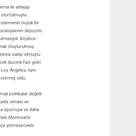
irma ile anlaşıp
e oturtulmuştu.
ı ödemenin büyük bir
uruluşlarının depozito
ulmasıydı. Böylece
kaynak oluşturulmuş
lirine sahip olmuştu.
ek düzenli faiz geliri
n Los Angeles, tüm
stermiş oldu.
i politikalar değildi
ayıda olması ve
zla sporcuya ve daha
bile Montreal’in
maya yetmeyecektir.