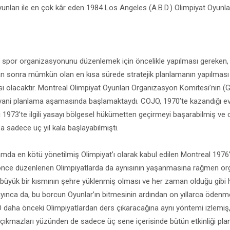
unları ile en çok kâr eden 1984 Los Angeles (A.B.D.) Olimpiyat Oyunlar
spor organizasyonunu düzenlemek için öncelikle yapılması gereken, 
tan sonra mümkün olan en kısa sürede stratejik planlamanın yapılması
ı olacaktır. Montreal Olimpiyat Oyunları Organizasyon Komitesi’nin 
yani planlama aşamasında başlamaktaydı. COJO, 1970’te kazandığı ev 
 1973’te ilgili yasayı bölgesel hükümetten geçirmeyi başarabilmiş ve
a sadece üç yıl kala başlayabilmişti.
da en kötü yönetilmiş Olimpiyat’ı olarak kabul edilen Montreal 1976’nı
önce düzenlenen Olimpiyatlarda da aynısının yaşanmasına rağmen o
 büyük bir kısmının şehre yüklenmiş olması ve her zaman olduğu gibi 
yınca da, bu borcun Oyunlar’ın bitmesinin ardından on yıllarca öden
 daha önceki Olimpiyatlardan ders çıkaracağına aynı yöntemi izlemiş,
çıkmazları yüzünden de sadece üç sene içerisinde bütün etkinliği pl