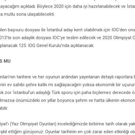
ayacağım açıkladı. Böylece 2020 için daha iyi hazırlanabilecek ve İsta
a mutlu sona ulaşabilecekti.
en başvuru dosyası ile İstanbul aday kent olabilmek için IOG’den onay
13’te son adaylık dosyası IOC’ye teslim edilecek ve 2020 Olimpiyat Oy
toplanacak 125. IOG Genel Kurulu’nda açıklanacak.
S MU
arı’nın tarihine ve her oyunun ardından yayınlanan detaylı raporlara 
enin ev sahibi şehre katkı mı sağlayacağım yoksa ekonomik bir uçuru
 zor. İstanbul’un adaylığı Türk sporu için paha biçilemez derecede ö
lmazsa önümüzdeki on yıllar boyunca şehrin ve hatta ülkenin ekonom
ilir.
at’ı (Yaz Olimpiyat Oyunları) incelediğimizde birbirine tarih olarak yakı
eşkil ettiğim görüyoruz: Oyunlar tarihinin en çok zarar eden etkinliği 