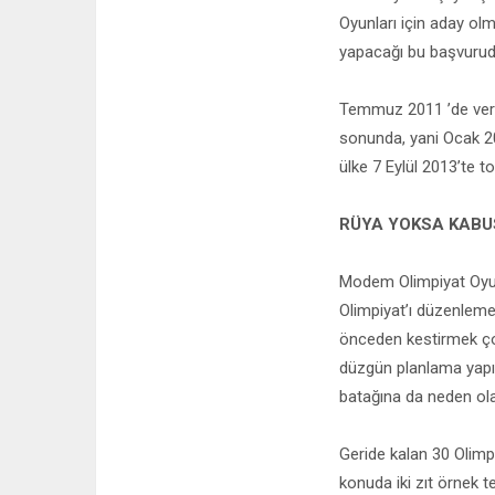
Oyunları için aday olm
yapacağı bu başvurud
Temmuz 2011 ’de veril
sonunda, yani Ocak 20
ülke 7 Eylül 2013’te 
RÜYA YOKSA KABU
Modem Olimpiyat Oyunl
Olimpiyat’ı düzenlem
önceden kestirmek çok
düzgün planlama yapı
batağına da neden olab
Geride kalan 30 Olimpiy
konuda iki zıt örnek t