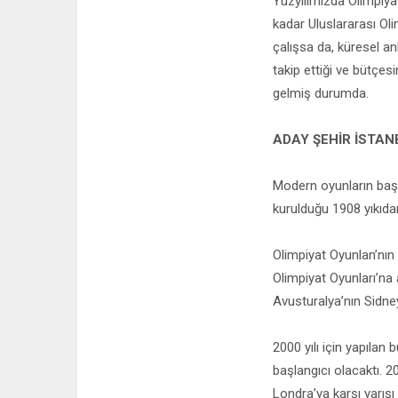
Yüzyılımızda Olimpiya
kadar Uluslararası Ol
çalışsa da, küresel an
takip ettiği ve bütçes
gelmiş durumda.
ADAY ŞEHİR İSTAN
Modern oyunların başl
kurulduğu 1908 yıkıdan
Olimpiyat Oyunlan’nın 
Olimpiyat Oyunları’na
Avusturalya’nın Sidney
2000 yılı için yapılan
başlangıcı olacaktı. 2
Londra’ya karşı yarışı