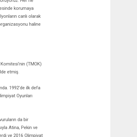
görüyoruz. Her ne
evesinde korumaya
lyonların canlı olarak
 organizasyonu haline
t Komitesi’nin (TMOK)
lde etmiş.
umda. 1992’de ilk defa
limpiyat Oyunları
vuruların da bir
ıyla Atina, Pekin ve
verdi ve 2016 Olimpiyat