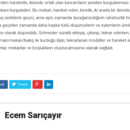
rinden hareketle, ikisinde ortak olan kavramların yeniden kurgulanması 
kanı kurguladım. Bu mekan, hareket eden, kinetik, iki arada bir derede,
 ünitelerle geçici, ama aynı zamanda durağansızlığının rahatsızlık h
a geçirilen zamanda daha başka türlü düşüncelerin ve eylemlerin üretil
olarak düşünüldü. Schneider sürekli ekleyip, çıkarıp, tekrar ederken;
an/mekan/bakış ile kurduğu ilişki, tekrarlanan modüller ve hareket al
anlar, mekanlar ve boşlukların oluşturulmasına olanak sağladı.
ook
Tweet
Ecem Sarıçayır