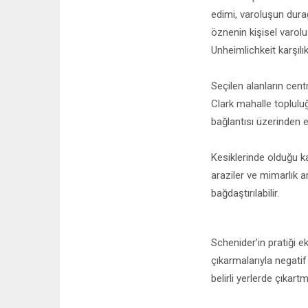
edimi, varoluşun durağ
öznenin kişisel varoluş
Unheimlichkeit karşılık v
Seçilen alanların cen
Clark mahalle topluluğ
bağlantısı üzerinden el
Kesiklerinde olduğu k
araziler ve mimarlık ar
bağdaştırılabilir.
Schenider’in pratiği e
çıkarmalarıyla negatif
belirli yerlerde çıkart