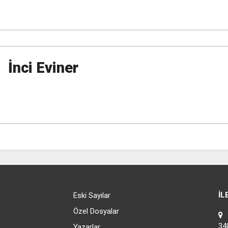
İnci Eviner
İL
Eski Sayılar
Özel Dosyalar
C
34
Yazarlar