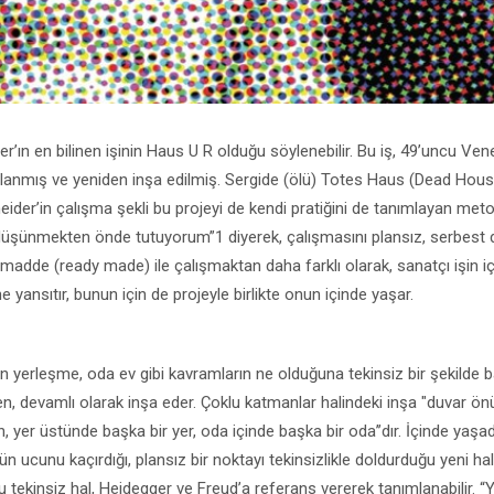
r’ın en bilinen işinin Haus U R olduğu söylenebilir. Bu iş, 49’uncu Vene
lanmış ve yeniden inşa edilmiş. Sergide (ölü) Totes Haus (Dead House
der’in çalışma şekli bu projeyi de kendi pratiğini de tanımlayan met
üşünmekten önde tutuyorum”1 diyerek, çalışmasını plansız, serbest d
r madde (ready made) ile çalışmaktan daha farklı olarak, sanatçı işin 
e yansıtır, bunun için de projeyle birlikte onun içinde yaşar.
n yerleşme, oda ev gibi kavramların ne olduğuna tekinsiz bir şekilde b
en, devamlı olarak inşa eder. Çoklu katmanlar halindeki inşa "duvar ön
n, yer üstünde başka bir yer, oda içinde başka bir oda’’dır. İçinde yaşad
n ucunu kaçırdığı, plansız bir noktayı tekinsizlikle doldurduğu yeni h
u tekinsiz hal, Heidegger ve Freud’a referans vererek tanımlanabilir. 