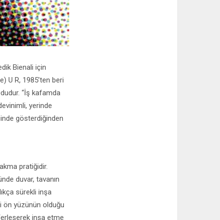
dik Bienali için
) U R, 1985’ten beri
odudur. “İş kafamda
evinimli, yerinde
içinde gösterdiğinden
akma pratiğidir.
ünde duvar, tavanın
ıkça sürekli inşa
ali ön yüzünün olduğu
“Yerleşerek inşa etme