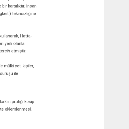
r karşılıktır. İnsan
keit') tekinsizliğine
kullanarak, Hatta-
i yerli olanla
tercih etmiştir.
mülki yet, kişiler,
 sürüşü ile
ark’ın pratiği kesip
üste eklemlenmesi,