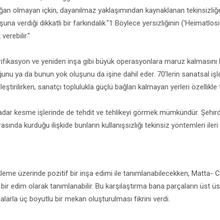
an olmayan içkin, dayanılmaz yaklaşımından kaynaklanan tekinsizliğe bi
una verdiği dikkatli bir farkındalık."1 Böylece yersizliğinin ('Heimatlosig
erebilir.''
trifikasyon ve yeniden inşa gibi büyük operasyonlara maruz kalmasını 
unu ya da bunun yok oluşunu da işine dahil eder. 70’lerin sanatsal işler
eştirilirken, sanatçı toplulukla güçlü bağları kalmayan yerleri özellikle 
adar kesme işlerinde de tehdit ve tehlikeyi görmek mümkündür. Şehirde 
asında kurduğu ilişkide bunların kullanışsızlığı tekinsiz yöntemleri ileri
kleme üzerinde pozitif bir inşa edimi ile tanımlanabilecekken, Matta- Cl
 bir edim olarak tanımlanabilir. Bu karşılaştırma bana parçaların üst 
malarla üç boyutlu bir mekan oluşturulması fikrini verdi.