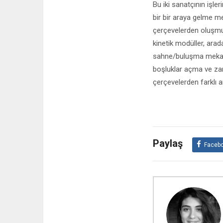
Bu iki sanatçının işle
bir bir araya gelme me
çerçevelerden oluşmuş
kinetik modüller, arad
sahne/buluşma mekanı 
boşluklar açma ve zam
çerçevelerden farklı 
Paylaş
Faceb