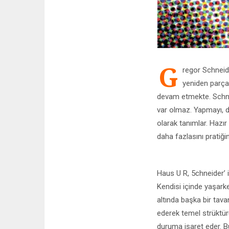
G
regor Schneide
yeniden parça
devam etmekte. Schnei
var olmaz. Yapmayı, d
olarak tanımlar. Hazı
daha fazlasını pratiğin
Haus U R, 5chneider’ i
Kendisi içinde yaşark
altında başka bir tava
ederek temel strüktürü
duruma işaret eder. B