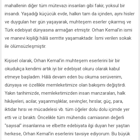
mahallenin diğer tüm mütevazı insanları gibi fakir, yoksul bir
insandı. Yaşadığı küçücük evde, halkın tam da içinden, aynı hisler
ve duygulan her gün yaşayarak, muhteşem eserler çıkarmış ve
Türk edebiyat dünyasına armağan etmiştir. Orhan Kemal'in ismi
ve manevi kişiliği hâlâ semtte yaşamaktadır. İsmi verilen sokak
ile ölümsüzleşmiştir.
Kişisel olarak, Orhan Kemal'in muhteşem eserlerini bir bir
okudukça kendimi artık iyi bir edebiyat okuru olarak kabul
etmeye başladım. Hâlâ devam eden bu okuma serüvenim,
dünyaya ve özellikle memleketimize olan bakışımı değiştirdi.
Yakın tarihimizde, memleketimizden insan manzaraları, halk
hikâyeleri, acılar, yaşanmışlıklar, sevinçler, hırslar, güç, para,
iktidar hırsı ve mücadelesi vb. tüm öğeler dolu dolu içimde yer
etti ve iz bıraktı. Öncelikle tüm mühendis camiasının değerli
"sayısal" insanlarına ve elbette edebiyata ilgi duyan her yaştan
herkese, Orhan Kemal'in eserlerini tavsiye ediyorum. Bu büyük