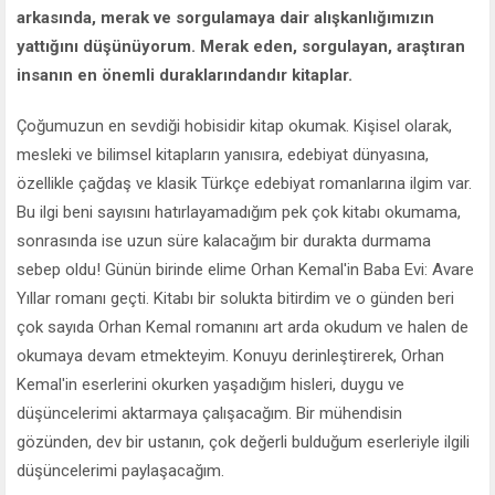
arkasında, merak ve sorgulamaya dair alışkanlığımızın
yattığını düşünüyorum. Merak eden, sorgulayan, araştıran
insanın en önemli duraklarındandır kitaplar.
Çoğumuzun en sevdiği hobisidir kitap okumak. Kişisel olarak,
mesleki ve bilimsel kitapların yanısıra, edebiyat dünyasına,
özellikle çağdaş ve klasik Türkçe edebiyat romanlarına ilgim var.
Bu ilgi beni sayısını hatırlayamadığım pek çok kitabı okumama,
sonrasında ise uzun süre kalacağım bir durakta durmama
sebep oldu! Günün birinde elime Orhan Kemal'in Baba Evi: Avare
Yıllar romanı geçti. Kitabı bir solukta bitirdim ve o günden beri
çok sayıda Orhan Kemal romanını art arda okudum ve halen de
okumaya devam etmekteyim. Konuyu derinleştirerek, Orhan
Kemal'in eserlerini okurken yaşadığım hisleri, duygu ve
düşüncelerimi aktarmaya çalışacağım. Bir mühendisin
gözünden, dev bir ustanın, çok değerli bulduğum eserleriyle ilgili
düşüncelerimi paylaşacağım.