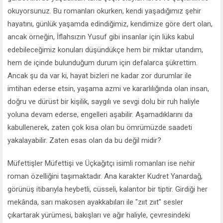
okuyorsunuz. Bu romanları okurken, kendi yaşadığımız şehir
hayatını, günlük yaşamda edindiğimiz, kendimize göre dert olan,
ancak örneğin, İflahsızın Yusuf gibi insanlar için lüks kabul
edebileceğimiz konuları düşündükçe hem bir miktar utandım,
hem de içinde bulunduğum durum için defalarca şükrettim.
Ancak şu da var ki, hayat bizleri ne kadar zor durumlar ile
imtihan ederse etsin, yaşama azmi ve kararlılığında olan insan,
doğru ve dürüst bir kişilik, saygılı ve sevgi dolu bir ruh haliyle
yoluna devam ederse, engelleri aşabilir. Aşamadıklarını da
kabullenerek, zaten çok kısa olan bu ömrümüzde saadeti
yakalayabilir. Zaten esas olan da bu değil midir?
Müfettişler Müfettişi ve Üçkağıtçı isimli romanları ise nehir
roman özelliğini taşımaktadır. Ana karakter Kudret Yanardağ,
görünüş itibarıyla heybetli, cüsseli, kalantor bir tiptir. Girdiği her
mekânda, sarı makosen ayakkabıları ile "zııt zııt" sesler
çıkartarak yürümesi, bakışları ve ağır haliyle, çevresindeki