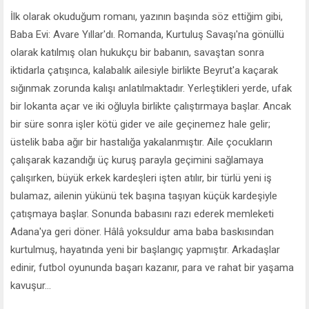
İlk olarak okuduğum romanı, yazının başında söz ettiğim gibi,
Baba Evi: Avare Yıllar'dı. Romanda, Kurtuluş Savaşı'na gönüllü
olarak katılmış olan hukukçu bir babanın, savaştan sonra
iktidarla çatışınca, kalabalık ailesiyle birlikte Beyrut'a kaçarak
sığınmak zorunda kalışı anlatılmaktadır. Yerleştikleri yerde, ufak
bir lokanta açar ve iki oğluyla birlikte çalıştırmaya başlar. Ancak
bir süre sonra işler kötü gider ve aile geçinemez hale gelir;
üstelik baba ağır bir hastalığa yakalanmıştır. Aile çocukların
çalışarak kazandığı üç kuruş parayla geçimini sağlamaya
çalışırken, büyük erkek kardeşleri işten atılır, bir türlü yeni iş
bulamaz, ailenin yükünü tek başına taşıyan küçük kardeşiyle
çatışmaya başlar. Sonunda babasını razı ederek memleketi
Adana'ya geri döner. Hâlâ yoksuldur ama baba baskısından
kurtulmuş, hayatında yeni bir başlangıç yapmıştır. Arkadaşlar
edinir, futbol oyununda başarı kazanır, para ve rahat bir yaşama
kavuşur...