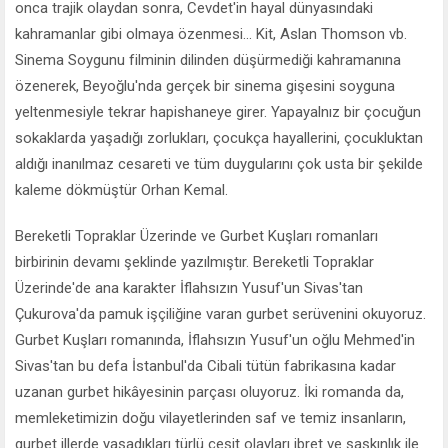
onca trajik olaydan sonra, Cevdet'in hayal dünyasındaki
kahramanlar gibi olmaya özenmesi... Kit, Aslan Thomson vb.
Sinema Soygunu filminin dilinden düşürmediği kahramanına
özenerek, Beyoğlu'nda gerçek bir sinema gişesini soyguna
yeltenmesiyle tekrar hapishaneye girer. Yapayalnız bir çocuğun
sokaklarda yaşadığı zorlukları, çocukça hayallerini, çocukluktan
aldığı inanılmaz cesareti ve tüm duygularını çok usta bir şekilde
kaleme dökmüştür Orhan Kemal.
Bereketli Topraklar Üzerinde ve Gurbet Kuşları romanları
birbirinin devamı şeklinde yazılmıştır. Bereketli Topraklar
Üzerinde'de ana karakter İflahsızın Yusuf'un Sivas'tan
Çukurova'da pamuk işçiliğine varan gurbet serüvenini okuyoruz.
Gurbet Kuşları romanında, İflahsızın Yusuf'un oğlu Mehmed'in
Sivas'tan bu defa İstanbul'da Cibali tütün fabrikasına kadar
uzanan gurbet hikâyesinin parçası oluyoruz. İki romanda da,
memleketimizin doğu vilayetlerinden saf ve temiz insanların,
gurbet illerde yaşadıkları türlü çeşit olayları ibret ve şaşkınlık ile