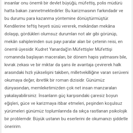
insanlar onu önemli bir devlet büyüğü, müfettiş, polis müdürü
hatta bakan zannetmektedirler. Bu karizmasının farkındadır ve
bu durumu para kazanma yöntemine dönüştürmüştür.
Kendilerine teftiş heyeti süsü vererek, mekândan mekâna
dolaşıp, gördükleri olumsuz durumları not alır gibi görünüp,
mekân sahiplerinden sus payı paralar alan bir çetenin reisi, en
önemli üyesidir. Kudret Yanardağ'ın Müfettişler Müfettişi
romanında başlayan maceraları, bir dönem hapis yatmasını bile,
kıvrak zekası ve bir miktar da şans ile avantaja çevirerek halk
arasındaki hızlı yükselişini takiben, milletvekilliğine varan serüveni
okumaya değer, ibretlik bir roman dizisidir. Günümüz
dünyasından, memleketimizden çok net insan manzaraları
yakalayabilirsiniz. İnsanların güç karşısındaki çaresiz boyun
eğişleri, güce ve karizmaya itibar etmeleri, peşinden koşulsuz
yürümeleri günümüz toplumlarında da sıkça rastlanan psikolojik
bir problemdir. Büyük ustanın bu eserlerini de okumanızı şiddetle
öneririm.