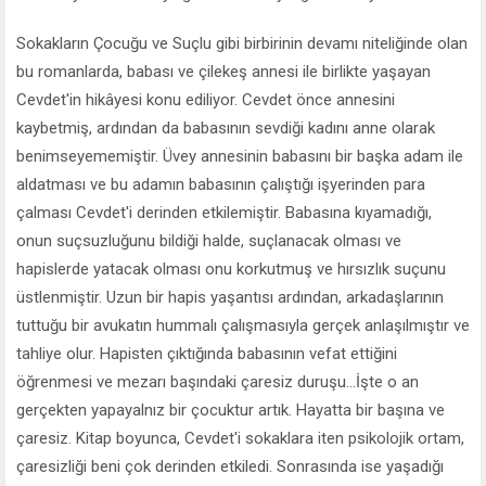
Sokakların Çocuğu ve Suçlu gibi birbirinin devamı niteliğinde olan
bu romanlarda, babası ve çilekeş annesi ile birlikte yaşayan
Cevdet'in hikâyesi konu ediliyor. Cevdet önce annesini
kaybetmiş, ardından da babasının sevdiği kadını anne olarak
benimseyememiştir. Üvey annesinin babasını bir başka adam ile
aldatması ve bu adamın babasının çalıştığı işyerinden para
çalması Cevdet'i derinden etkilemiştir. Babasına kıyamadığı,
onun suçsuzluğunu bildiği halde, suçlanacak olması ve
hapislerde yatacak olması onu korkutmuş ve hırsızlık suçunu
üstlenmiştir. Uzun bir hapis yaşantısı ardından, arkadaşlarının
tuttuğu bir avukatın hummalı çalışmasıyla gerçek anlaşılmıştır ve
tahliye olur. Hapisten çıktığında babasının vefat ettiğini
öğrenmesi ve mezarı başındaki çaresiz duruşu...İşte o an
gerçekten yapayalnız bir çocuktur artık. Hayatta bir başına ve
çaresiz. Kitap boyunca, Cevdet'i sokaklara iten psikolojik ortam,
çaresizliği beni çok derinden etkiledi. Sonrasında ise yaşadığı