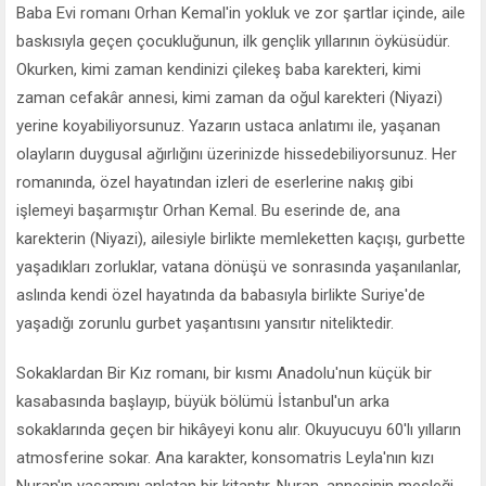
Baba Evi romanı Orhan Kemal'in yokluk ve zor şartlar içinde, aile
baskısıyla geçen çocukluğunun, ilk gençlik yıllarının öyküsüdür.
Okurken, kimi zaman kendinizi çilekeş baba karekteri, kimi
zaman cefakâr annesi, kimi zaman da oğul karekteri (Niyazi)
yerine koyabiliyorsunuz. Yazarın ustaca anlatımı ile, yaşanan
olayların duygusal ağırlığını üzerinizde hissedebiliyorsunuz. Her
romanında, özel hayatından izleri de eserlerine nakış gibi
işlemeyi başarmıştır Orhan Kemal. Bu eserinde de, ana
karekterin (Niyazi), ailesiyle birlikte memleketten kaçışı, gurbette
yaşadıkları zorluklar, vatana dönüşü ve sonrasında yaşanılanlar,
aslında kendi özel hayatında da babasıyla birlikte Suriye'de
yaşadığı zorunlu gurbet yaşantısını yansıtır niteliktedir.
Sokaklardan Bir Kız romanı, bir kısmı Anadolu'nun küçük bir
kasabasında başlayıp, büyük bölümü İstanbul'un arka
sokaklarında geçen bir hikâyeyi konu alır. Okuyucuyu 60'lı yılların
atmosferine sokar. Ana karakter, konsomatris Leyla'nın kızı
Nuran'ın yaşamını anlatan bir kitaptır. Nuran, annesinin mesleği