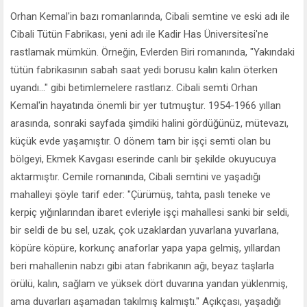
Orhan Kemal'in bazı romanlarında, Cibali semtine ve eski adı ile
Cibali Tütün Fabrikası, yeni adı ile Kadir Has Üniversitesi'ne
rastlamak mümkün. Örneğin, Evlerden Biri romanında, "Yakındaki
tütün fabrikasının sabah saat yedi borusu kalın kalın öterken
uyandı..." gibi betimlemelere rastlarız. Cibali semti Orhan
Kemal'in hayatında önemli bir yer tutmuştur. 1954-1966 yıllan
arasında, sonraki sayfada şimdiki halini gördüğünüz, mütevazı,
küçük evde yaşamıştır. O dönem tam bir işçi semti olan bu
bölgeyi, Ekmek Kavgası eserinde canlı bir şekilde okuyucuya
aktarmıştır. Cemile romanında, Cibali semtini ve yaşadığı
mahalleyi şöyle tarif eder: "Çürümüş, tahta, paslı teneke ve
kerpiç yığınlarından ibaret evleriyle işçi mahallesi sanki bir seldi,
bir seldi de bu sel, uzak, çok uzaklardan yuvarlana yuvarlana,
köpüre köpüre, korkunç anaforlar yapa yapa gelmiş, yıllardan
beri mahallenin nabzı gibi atan fabrikanın ağı, beyaz taşlarla
örülü, kalın, sağlam ve yüksek dört duvarına yandan yüklenmiş,
ama duvarları aşamadan takılmış kalmıştı." Açıkçası, yaşadığı