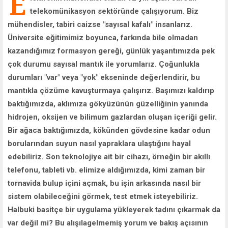
E
telekomünikasyon sektöründe çalışıyorum. Biz
mühendisler, tabiri caizse "sayısal kafalı" insanlarız.
Üniversite eğitimimiz boyunca, farkında bile olmadan
kazandığımız formasyon gereği, günlük yaşantımızda pek
çok durumu sayısal mantık ile yorumlarız. Çoğunlukla
durumları "var" veya "yok" ekseninde değerlendirir, bu
mantıkla çözüme kavuşturmaya çalışırız. Başımızı kaldırıp
baktığımızda, aklımıza gökyüzünün güzelliğinin yanında
hidrojen, oksijen ve bilimum gazlardan oluşan içeriği gelir.
Bir ağaca baktığımızda, kökünden gövdesine kadar odun
borularından suyun nasıl yapraklara ulaştığını hayal
edebiliriz. Son teknolojiye ait bir cihazı, örneğin bir akıllı
telefonu, tableti vb. elimize aldığımızda, kimi zaman bir
tornavida bulup içini açmak, bu işin arkasında nasıl bir
sistem olabileceğini görmek, test etmek isteyebiliriz.
Halbuki basitçe bir uygulama yükleyerek tadını çıkarmak da
var değil mi? Bu alışılagelmemiş yorum ve bakış açısının