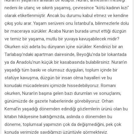
nedeni ile utanç ve sıkıntı yaşamış, çevresince "kötü kadının kızı"
olarak etiketlenmiştir. Ancak bu durumu kabul etmez ve kendine
çıkış yolu arar. Yaşam serüveni onu İstanbul'a, bilinmezlerle dolu
bir maceraya sürükler. Acaba Nuran burada umut ettiği düzgün
ve temiz bir yaşama, mutlu bir yuvaya kavuşabilecek midir?
Okurken sizi adeta bu dünyanın içine sürükler. Kendinizi bir an
Tarlabaşı'ndaki apartman dairesinde, Beyoğlu'nda bir lokantada
ya da Anadolu'nun küçük bir kasabasında bulabilirsiniz. Nuran'ın
yaşadığı tüm baskı ve olumsuz duyguları, toplum içinde bir
statüye kavuşma, düzgün bir insan olma hayalleri ve bu
konudaki mücadelesini içimizde hissedebiliyoruz. Romanı
okurken, Nuran'ın başına gelen bazı durumları ve sonuçlarını,
günümüzde de gazete haberlerinde görebiliyoruz. Orhan
Kemal'in yaşadığı dönemden edindiği gözlemlerin ürünü olan bu
kitabın hikâyesine baktığımızda, aslında o dönemden bu
döneme, toplumsal yapımızın çok da değişmediğini, pek çok
konuda yerimizde saydığımızı üzüntüyle görmekteyiz.