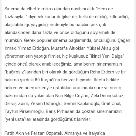
Sinema da elbette mikro olandan nasibini aldı. “Hem de
fazlasıyla...” diyecek kadar değilse de, belki de niteliği, kitleselliği,
ulaşılabilirliği, yaygınlığı nedeniyle bu nasibin pek çok
alandakinden daha fazla ve önce olduğunu söylemek de
mümkün. Gerek popüler sinema bağlamında, öncülüğünü Çağan
Irmak, Yılmaz Erdoğan, Mustafa Altıoklar, Yüksel Aksu gibi
yönetmenlerin yaptığı filmler, hiç kuşkusuz “İkinci Yeni Dalga”
içinde öncü olarak anabileceğimiz, ama benim sinemamızın
“bağımsız”larından biri olarak da gördüğüm Reha Erdem ve bir
bakıma şiirdeki 80 Kuşağı’na benzer biçimde, âdeta birlikte
beliren ve acemilikleriyle ustalıkları arasındaki süre ve süreç
bakımından da yakın olan Nuri Bilge Ceylan, Zeki Demirkubuz,
Derviş Zaim, Yeşim Ustaoğlu, Semih Kaplanoğlu, Ümit Ünal,
Tayfun Pirselimoğlu, Barış Pirhasan da çoktan sinemamızın
“yeni usta”ları arasında gördüğümüz isimler.
Fatih Akın ve Ferzan Özpetek, Almanya ve İtalya’da