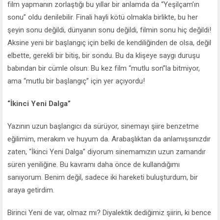
film yapmanın zorlaştığı bu yıllar bir anlamda da “Yeşilçam’ın
sonu” oldu denilebilir. Finali hayli kötü olmakla birlikte, bu her
şeyin sonu değildi, dünyanın sonu değildi, filmin sonu hiç değildi!
Aksine yeni bir başlangıç için belki de kendiliğinden de olsa, değil
elbette, gerekli bir bitiş, bir sondu. Bu da klişeye saygı duruşu
babından bir cümle olsun: Bu kez film “mutlu son”la bitmiyor,
ama “mutlu bir başlangıç” için yer açıyordu!
“İkinci Yeni Dalga”
Yazının uzun başlangıcı da sürüyor, sinemayı şiire benzetme
eğilimim, merakım ve huyum da. Arabaşlıktan da anlamışsınızdır
zaten, “İkinci Yeni Dalga” diyorum sinemamızın uzun zamandır
süren yeniliğine. Bu kavramı daha önce de kullandığımı
sanıyorum. Benim değil, sadece iki hareketi buluşturdum, bir
araya getirdim.
Birinci Yeni de var, olmaz mı? Diyalektik dediğimiz şiirin, ki bence