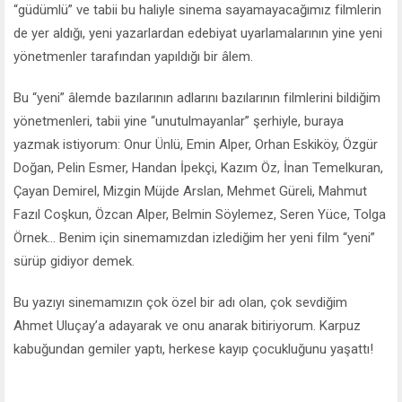
“güdümlü” ve tabii bu haliyle sinema sayamayacağımız filmlerin
de yer aldığı, yeni yazarlardan edebiyat uyarlamalarının yine yeni
yönetmenler tarafından yapıldığı bir âlem.
Bu “yeni” âlemde bazılarının adlarını bazılarının filmlerini bildiğim
yönetmenleri, tabii yine “unutulmayanlar” şerhiyle, buraya
yazmak istiyorum: Onur Ünlü, Emin Alper, Orhan Eskiköy, Özgür
Doğan, Pelin Esmer, Handan İpekçi, Kazım Öz, İnan Temelkuran,
Çayan Demirel, Mizgin Müjde Arslan, Mehmet Güreli, Mahmut
Fazıl Coşkun, Özcan Alper, Belmin Söylemez, Seren Yüce, Tolga
Örnek... Benim için sinemamızdan izlediğim her yeni film “yeni”
sürüp gidiyor demek.
Bu yazıyı sinemamızın çok özel bir adı olan, çok sevdiğim
Ahmet Uluçay’a adayarak ve onu anarak bitiriyorum. Karpuz
kabuğundan gemiler yaptı, herkese kayıp çocukluğunu yaşattı!