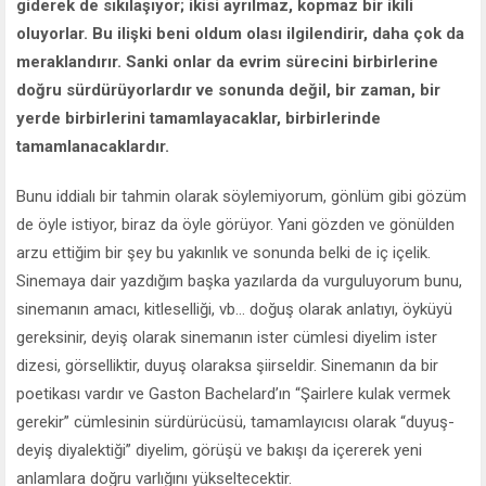
giderek de sıkılaşıyor; ikisi ayrılmaz, kopmaz bir ikili
oluyorlar. Bu ilişki beni oldum olası ilgilendirir, daha çok da
meraklandırır. Sanki onlar da evrim sürecini birbirlerine
doğru sürdürüyorlardır ve sonunda değil, bir zaman, bir
yerde birbirlerini tamamlayacaklar, birbirlerinde
tamamlanacaklardır.
Bunu iddialı bir tahmin olarak söylemiyorum, gönlüm gibi gözüm
de öyle istiyor, biraz da öyle görüyor. Yani gözden ve gönülden
arzu ettiğim bir şey bu yakınlık ve sonunda belki de iç içelik.
Sinemaya dair yazdığım başka yazılarda da vurguluyorum bunu,
sinemanın amacı, kitleselliği, vb... doğuş olarak anlatıyı, öyküyü
gereksinir, deyiş olarak sinemanın ister cümlesi diyelim ister
dizesi, görselliktir, duyuş olaraksa şiirseldir. Sinemanın da bir
poetikası vardır ve Gaston Bachelard’ın “Şairlere kulak vermek
gerekir” cümlesinin sürdürücüsü, tamamlayıcısı olarak “duyuş-
deyiş diyalektiği” diyelim, görüşü ve bakışı da içererek yeni
anlamlara doğru varlığını yükseltecektir.