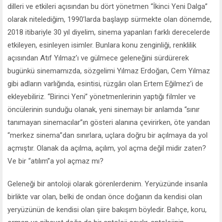
dilleri ve etkileri açısından bu dört yönetmen “İkinci Yeni Dalga”
olarak nitelediğim, 1990’larda başlayıp sürmekte olan dönemde,
2018 itibariyle 30 yıl diyelim, sinema yapanları farklı derecelerde
etkileyen, esinleyen isimler. Bunlara konu zenginliği, renklilik
açısından Atıf Yılmaz’ı ve gülmece geleneğini sürdürerek
bugünkü sinemamızda, sözgelimi Yılmaz Erdoğan, Cem Yılmaz
gibi adların varlığında, esintisi, rüzgârı olan Ertem Eğilmez’i de
ekleyebiliriz. “Birinci Yeni” yönetmenlerinin yaptığı filmler ve
öncülerinin sunduğu olanak, yeni sinemayı bir anlamda “sınır
tanımayan sinemacılar”ın gösteri alanına çevirirken, öte yandan
“merkez sinema”dan sınırlara, uçlara doğru bir açılmaya da yol
açmıştır. Olanak da açılma, açılım, yol açma değil midir zaten?
Ve bir “atılım”a yol açmaz mı?
Geleneği bir antoloji olarak görenlerdenim. Yeryüzünde insanla
birlikte var olan, belki de ondan önce doğanın da kendisi olan
yeryüzünün de kendisi olan şiire bakışım böyledir. Bahçe, koru,