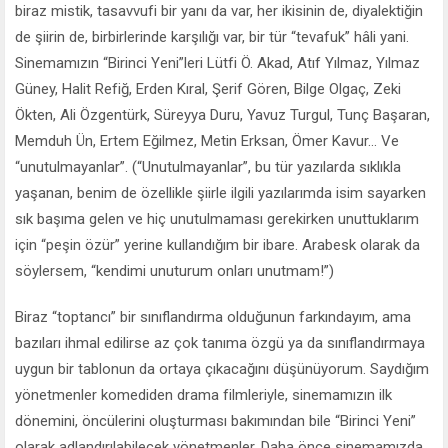
biraz mistik, tasavvufi bir yanı da var, her ikisinin de, diyalektiğin
de şiirin de, birbirlerinde karşılığı var, bir tür “tevafuk” hâli yani.
Sinemamızın “Birinci Yeni”leri Lütfi Ö. Akad, Atıf Yılmaz, Yılmaz
Güney, Halit Refiğ, Erden Kıral, Şerif Gören, Bilge Olgaç, Zeki
Ökten, Ali Özgentürk, Süreyya Duru, Yavuz Turgul, Tunç Başaran,
Memduh Ün, Ertem Eğilmez, Metin Erksan, Ömer Kavur... Ve
“unutulmayanlar”. (“Unutulmayanlar”, bu tür yazılarda sıklıkla
yaşanan, benim de özellikle şiirle ilgili yazılarımda isim sayarken
sık başıma gelen ve hiç unutulmaması gerekirken unuttuklarım
için “peşin özür” yerine kullandığım bir ibare. Arabesk olarak da
söylersem, “kendimi unuturum onları unutmam!”)
Biraz “toptancı” bir sınıflandırma olduğunun farkındayım, ama
bazıları ihmal edilirse az çok tanıma özgü ya da sınıflandırmaya
uygun bir tablonun da ortaya çıkacağını düşünüyorum. Saydığım
yönetmenler komediden drama filmleriyle, sinemamızın ilk
dönemini, öncülerini oluşturması bakımından bile “Birinci Yeni”
olarak adlandırılabilecek yönetmenler. Daha önce sinemamızda