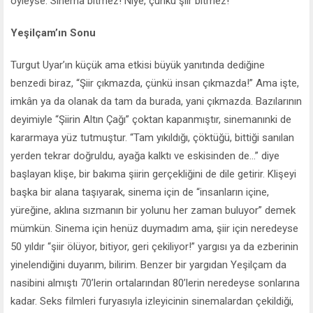
öyleyse: Sinema bitmez! Niye, çünkü şiir bitmez!
Yeşilçam’ın Sonu
Turgut Uyar’ın küçük ama etkisi büyük yanıtında dediğine
benzedi biraz, “Şiir çıkmazda, çünkü insan çıkmazda!” Ama işte,
imkân ya da olanak da tam da burada, yani çıkmazda. Bazılarının
deyimiyle “Şiirin Altın Çağı” çoktan kapanmıştır, sinemanınki de
kararmaya yüz tutmuştur. “Tam yıkıldığı, çöktüğü, bittiği sanılan
yerden tekrar doğruldu, ayağa kalktı ve eskisinden de...” diye
başlayan klişe, bir bakıma şiirin gerçekliğini de dile getirir. Klişeyi
başka bir alana taşıyarak, sinema için de “insanların içine,
yüreğine, aklına sızmanın bir yolunu her zaman buluyor” demek
mümkün. Sinema için henüz duymadım ama, şiir için neredeyse
50 yıldır “şiir ölüyor, bitiyor, geri çekiliyor!” yargısı ya da ezberinin
yinelendiğini duyarım, bilirim. Benzer bir yargıdan Yeşilçam da
nasibini almıştı 70’lerin ortalarından 80’lerin neredeyse sonlarına
kadar. Seks filmleri furyasıyla izleyicinin sinemalardan çekildiği,