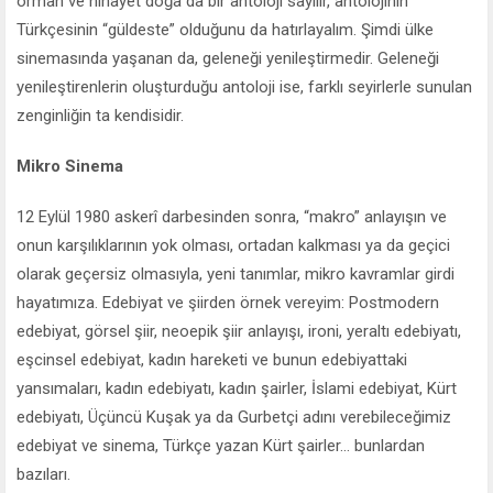
orman ve nihayet doğa da bir antoloji sayılır, antolojinin
Türkçesinin “güldeste” olduğunu da hatırlayalım. Şimdi ülke
sinemasında yaşanan da, geleneği yenileştirmedir. Geleneği
yenileştirenlerin oluşturduğu antoloji ise, farklı seyirlerle sunulan
zenginliğin ta kendisidir.
Mikro Sinema
12 Eylül 1980 askerî darbesinden sonra, “makro” anlayışın ve
onun karşılıklarının yok olması, ortadan kalkması ya da geçici
olarak geçersiz olmasıyla, yeni tanımlar, mikro kavramlar girdi
hayatımıza. Edebiyat ve şiirden örnek vereyim: Postmodern
edebiyat, görsel şiir, neoepik şiir anlayışı, ironi, yeraltı edebiyatı,
eşcinsel edebiyat, kadın hareketi ve bunun edebiyattaki
yansımaları, kadın edebiyatı, kadın şairler, İslami edebiyat, Kürt
edebiyatı, Üçüncü Kuşak ya da Gurbetçi adını verebileceğimiz
edebiyat ve sinema, Türkçe yazan Kürt şairler... bunlardan
bazıları.