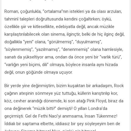
Roman, çoğunlukla, “ortalama”nın istekleri ya da olası arzuları,
tahminî talepleri doğrultusunda kendini çoğaltırken; öykü,
özellikle şiir ve kitlesellikte, edebiyatla değil, ancak müzikle
karşılaştırılabilecek olan sinema, ilginçtir, belki de hiç ilginç değil,
doğallıkla “yeni” olana, “görülmemiş”, “duyulmamış”,
“söylenmemiş”, “yazılmamış”, “denenmemiş” olana hamlesiyle,
sanatı da yükseltiyor ama, ondan da önce yeni bir “varlık türü”,
“varlığın yeni biçimi, dili” olmaya, böylece insanla aynı hizada
değil, onun göğünde olmaya uçuyor.
Bir yerde yine değinmiştim, bizim kuşaktan bir arkadaşım, Rock
çağının ateşinin sönmeye yüz tuttuğu, küllerin karıştırılıp kor,
köz, cevher arandığı dönemde, ki son atağı Pink Floyd, biraz da
ona değinerek “müzik bitti!” demişti! O yılları Londra’da
geçirmişti. Gel de Fethi Naci’yi anımsama, İnsan Tükenmez!
İddialı bir saptama elbette, iddiasız bir şey söyleyeyim ben de