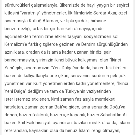
sürdürdükleri çalışmalarıyla, ülkemizde de hayli yaygın bir seyirci
kitlesini “yaratmış” yönetmenler. İlk filmleriyle Serdar Akar, özel
sinemasıyla Kutluğ Ataman, ve tıpkı şiirdeki, birbirine
benzemezliği, ortak bir şiir hareketi olmayışı, içinde
eşcinsellikten feminizme etkiler taşıyan, sosyalizmden sol
Kemalizm’e farklı çizgilerde gezinen ve Dersim sürgünlüğünden
azınlıklara, oradan da İslam’a kadar uzanan bir dizi şair
barındırmasıyla, şiirimizin ikinci büyük kalkışması olan “İkinci
Yeni” gibi, sinemamızın “Yeni Dalga”sında da, bazen tek filmleri
bazen de külliyatlarıyla öne çıkan, serüvenini sürdüren pek çok
yönetmen var. Kürt yönetmenlerden kadın yönetmenlere, “İkinci
Yeni Dalga” dediğim ve tam da Türkiye’nin vaziyetinden
ister istemez etkilenen, kimi zaman fazlasıyla memleketi
hatırlatan, zaman zaman Batı’ya giden, ama sonunda Doğu’ya
dönen, bazen folklorik, bazen içe kapanık, bazen Sabahattin Ali
bazen Sait Faik hissiyatı uyandıran, bazıları mistik olsa da, İslami
referansları, kaynakları olsa da henüz İslami rengi olmayan,