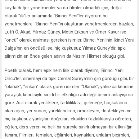
kayda değer yönetmenler ya da filmler olmadığı için, doğal
olarak “ilk”ler anlamında “Birinci Yeni”ler diyorum bu
yönetmenlere. “Birinci Yeni”yi oluşturan yönetmenlerden bazıları,
Lütfi Ö. Akad, Yılmaz Güney, Metin Erksan ve Ömer Kavur ise
“öncü” olarak anılması gereken isimler. Birinci Yeni’nin İkinci Yeni
Dalga’nın en öncüsü ise, hiç kuşkusuz Yılmaz Güney’dir, tıpkı
şiirimizin en önde gelen adının da Nazım Hikmet olduğu gibi.
Poetik olarak, hem epik hem lirik olarak diyelim, ‘Birinci Yeni
Öncü’ler, sinemayı da tıpkı Cemal Süreya’nın şiiri gördüğü gibi, bir
“olanak”, “imkan” olarak gören isimler. “Olanak”, yalnızca kendine
yarayışlı, kendisiyle sınırlı bir etkinliğin adı değil benim anlayışıma
göre. Asıl olarak yeniliklere, farklılıklara, geleceğe, başkalarına
alan açan, yer sunan, yüreklendiren, örnekleyen, destekleyen ve
hiç kuşkusuz yanlışları doğruları, eksikleri fazlalıklarıyla öğreten,
eğiten, ders veren ve belli bir süreyle sınırlı olmayan bir etkinliğin
tanımı. Filmleri, temaları, eğilimleri, kaynakları, anlatım biçimleri,