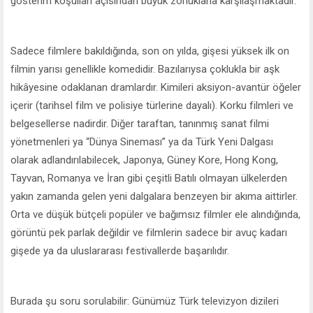
gösterim koşulları açısından büyük zorluklarla karşılaşmaktadır.
Sadece filmlere bakıldığında, son on yılda, gişesi yüksek ilk on
filmin yarısı genellikle komedidir. Bazılarıysa çoklukla bir aşk
hikâyesine odaklanan dramlardır. Kimileri aksiyon-avantür öğeler
içerir (tarihsel film ve polisiye türlerine dayalı). Korku filmleri ve
belgesellerse nadirdir. Diğer taraftan, tanınmış sanat filmi
yönetmenleri ya “Dünya Sineması” ya da Türk Yeni Dalgası
olarak adlandırılabilecek, Japonya, Güney Kore, Hong Kong,
Tayvan, Romanya ve İran gibi çeşitli Batılı olmayan ülkelerden
yakın zamanda gelen yeni dalgalara benzeyen bir akıma aittirler.
Orta ve düşük bütçeli popüler ve bağımsız filmler ele alındığında,
görüntü pek parlak değildir ve filmlerin sadece bir avuç kadarı
gişede ya da uluslararası festivallerde başarılıdır.
Burada şu soru sorulabilir: Günümüz Türk televizyon dizileri