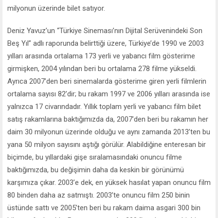
milyonun üzerinde bilet satıyor.
Deniz Yavuz’un “Türkiye Sineması’nın Dijital Serüvenindeki Son
Beş Yıl” adlı raporunda belirttiği üzere, Türkiye’de 1990 ve 2003
yılları arasında ortalama 173 yerli ve yabancı film gösterime
girmişken, 2004 yılından beri bu ortalama 278 filme yükseldi.
Ayrıca 2007’den beri sinemalarda gösterime giren yerli filmlerin
ortalama sayısı 82’dir; bu rakam 1997 ve 2006 yılları arasında ise
yalnızca 17 civarındadır. Yıllık toplam yerli ve yabancı film bilet
satış rakamlarına baktığımızda da, 2007’den beri bu rakamın her
daim 30 milyonun üzerinde olduğu ve aynı zamanda 2013’ten bu
yana 50 milyon sayısını aştığı görülür. Alabildiğine enteresan bir
biçimde, bu yıllardaki gişe sıralamasındaki onuncu filme
baktığımızda, bu değişimin daha da keskin bir görünümü
karşımıza çıkar. 2003’e dek, en yüksek hasılat yapan onuncu film
80 binden daha az satmıştı. 2003’te onuncu film 250 binin
üstünde sattı ve 2005’ten beri bu rakam daima asgari 300 bin