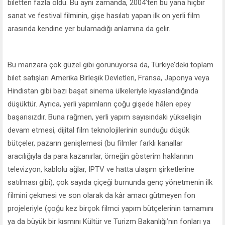
biletten fazla oldu. Bu aynı zamanda, 2004’ten bu yana hiçbir
sanat ve festival filminin, gişe hasılatı yapan ilk on yerli film
arasında kendine yer bulamadığı anlamına da gelir.
Bu manzara çok güzel gibi görünüyorsa da, Türkiye’deki toplam
bilet satışları Amerika Birleşik Devletleri, Fransa, Japonya veya
Hindistan gibi bazı başat sinema ülkeleriyle kıyaslandığında
düşüktür. Ayrıca, yerli yapımların çoğu gişede hâlen epey
başarısızdır. Buna rağmen, yerli yapım sayısındaki yükselişin
devam etmesi, dijital film teknolojilerinin sunduğu düşük
bütçeler, pazarın genişlemesi (bu filmler farklı kanallar
aracılığıyla da para kazanırlar, örneğin gösterim haklarının
televizyon, kablolu ağlar, IPTV ve hatta ulaşım şirketlerine
satılması gibi), çok sayıda çiçeği burnunda genç yönetmenin ilk
filmini çekmesi ve son olarak da kâr amacı gütmeyen fon
projeleriyle (çoğu kez birçok filmci yapım bütçelerinin tamamını
ya da büyük bir kısmını Kültür ve Turizm Bakanlığı’nın fonları ya