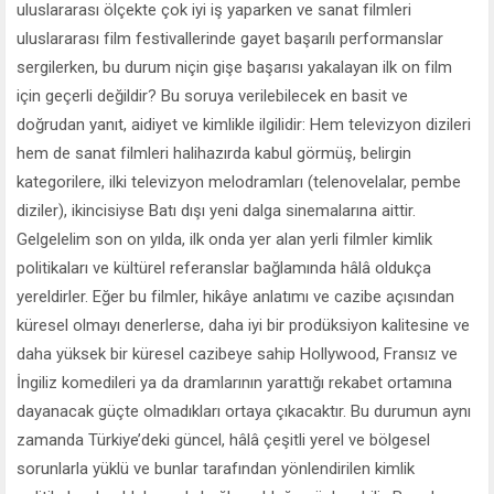
uluslararası ölçekte çok iyi iş yaparken ve sanat filmleri
uluslararası film festivallerinde gayet başarılı performanslar
sergilerken, bu durum niçin gişe başarısı yakalayan ilk on film
için geçerli değildir? Bu soruya verilebilecek en basit ve
doğrudan yanıt, aidiyet ve kimlikle ilgilidir: Hem televizyon dizileri
hem de sanat filmleri halihazırda kabul görmüş, belirgin
kategorilere, ilki televizyon melodramları (telenovelalar, pembe
diziler), ikincisiyse Batı dışı yeni dalga sinemalarına aittir.
Gelgelelim son on yılda, ilk onda yer alan yerli filmler kimlik
politikaları ve kültürel referanslar bağlamında hâlâ oldukça
yereldirler. Eğer bu filmler, hikâye anlatımı ve cazibe açısından
küresel olmayı denerlerse, daha iyi bir prodüksiyon kalitesine ve
daha yüksek bir küresel cazibeye sahip Hollywood, Fransız ve
İngiliz komedileri ya da dramlarının yarattığı rekabet ortamına
dayanacak güçte olmadıkları ortaya çıkacaktır. Bu durumun aynı
zamanda Türkiye’deki güncel, hâlâ çeşitli yerel ve bölgesel
sorunlarla yüklü ve bunlar tarafından yönlendirilen kimlik