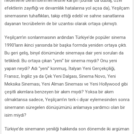
nedenlerle benimsenmemesine karşın (bunlar da dublaj, özel
efektlerin zayıflığı ve devamlılık hatalarına yol açsa da), Yeşilçam
sinemasının tuhaflıkları, takip ettiği edebî ve sahne sanatlarına
dayanan tecrübelerin de bir uzantısı olarak ortaya çıkmıştı.
Yeşilçam’ın sonlanmasının ardından Türkiye’de popüler sinema
1990’ların ikinci yarısında bir başka formda yeniden ortaya çıktı.
Bu geri geliş, binyıl dönümünde sinemaya dair yeni soruları da
tetikledi. Bu ortaya çıkan “yeni” bir sinema mıydı? Onu yeni
yapan neydi? Adı “yeni” konmuş, İtalyan Yeni Gerçekçiliği,
Fransız, İngiliz ya da Çek Yeni Dalgası, Sinema Novo, Yeni
Meksika Sineması, Yeni Alman Sineması ve Yeni Hollywood gibi
çeşitli akımlara benzeyen bir akım mıydı? Yoksa bir akım
olmaktansa sadece, Yeşilçam’ın terk-i diyar eylemesinden sonra
sinemanın süregelen dönüşümünü anlamaya yardımcı olan bir
isim miydi?
Türkiye’de sinemanın yeniliği hakkında son dönemde iki argüman