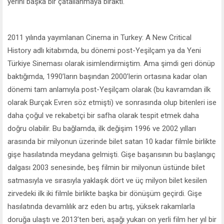
yerini başka bir çatallanmaya bıraktı.
2011 yılında yayımlanan Cinema in Turkey: A New Critical
History adlı kitabımda, bu dönemi post-Yeşilçam ya da Yeni
Türkiye Sineması olarak isimlendirmiştim. Ama şimdi geri dönüp
baktığımda, 1990’ların başından 2000’lerin ortasına kadar olan
dönemi tam anlamıyla post-Yeşilçam olarak (bu kavramdan ilk
olarak Burçak Evren söz etmişti) ve sonrasında olup bitenleri ise
daha çoğul ve rekabetçi bir safha olarak tespit etmek daha
doğru olabilir. Bu bağlamda, ilk değişim 1996 ve 2002 yılları
arasında bir milyonun üzerinde bilet satan 10 kadar filmle birlikte
gişe hasılatında meydana gelmişti. Gişe başarısının bu başlangıç
dalgası 2003 senesinde, beş filmin bir milyonun üstünde bilet
satmasıyla ve sırasıyla yaklaşık dört ve üç milyon bilet kesilen
zirvedeki ilk iki filmle birlikte başka bir dönüşüm geçirdi. Gişe
hasılatında devamlılık arz eden bu artış, yüksek rakamlarla
doruğa ulaştı ve 2013’ten beri, aşağı yukarı on yerli film her yıl bir