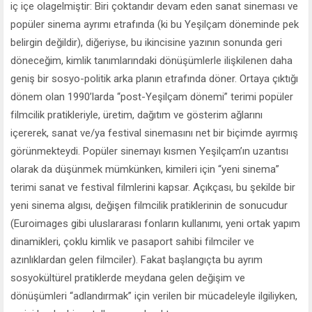
iç içe olagelmiştir: Biri çoktandır devam eden sanat sineması ve
popüler sinema ayrımı etrafında (ki bu Yeşilçam döneminde pek
belirgin değildir), diğeriyse, bu ikincisine yazının sonunda geri
döneceğim, kimlik tanımlarındaki dönüşümlerle ilişkilenen daha
geniş bir sosyo-politik arka planın etrafında döner. Ortaya çıktığı
dönem olan 1990’larda “post-Yeşilçam dönemi” terimi popüler
filmcilik pratikleriyle, üretim, dağıtım ve gösterim ağlarını
içererek, sanat ve/ya festival sinemasını net bir biçimde ayırmış
görünmekteydi. Popüler sinemayı kısmen Yeşilçam’ın uzantısı
olarak da düşünmek mümkünken, kimileri için “yeni sinema”
terimi sanat ve festival filmlerini kapsar. Açıkçası, bu şekilde bir
yeni sinema algısı, değişen filmcilik pratiklerinin de sonucudur
(Euroimages gibi uluslararası fonların kullanımı, yeni ortak yapım
dinamikleri, çoklu kimlik ve pasaport sahibi filmciler ve
azınlıklardan gelen filmciler). Fakat başlangıçta bu ayrım
sosyokültürel pratiklerde meydana gelen değişim ve
dönüşümleri “adlandırmak” için verilen bir mücadeleyle ilgiliyken,