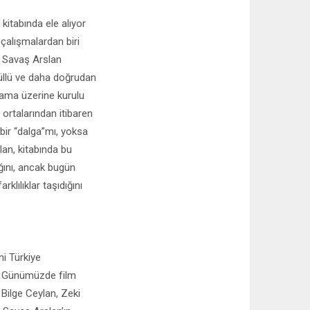
kitabında ele alıyor
çalışmalardan biri
. Savaş Arslan
nüllü ve daha doğrudan
lsama üzerine kurulu
 ortalarından itibaren
 bir “dalga”mı, yoksa
lan, kitabında bu
ğını, ancak bugün
lılıklar taşıdığını
i Türkiye
or. Günümüzde film
Bilge Ceylan, Zeki