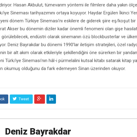
riyor. Hasan Akbulut, tümevarım yöntemi ile filmlere daha yakın ölç
/iye Sineması tarihyazımını ortaya koyuyor. Haydar Ergülen İkinci Ye
eni dönem Türkiye Sineması’nı eskilere de giderek şiire eş/koşut bir u
urat Akser bu dönemin diziler kadar önemli fenomeni olan gişe hasılatı
bi görülebilecek, endüstri olarak sinemanın özü blockbusterlar ve ülke
riyor. Deniz Bayrakdar bu dönemi 1990’lar iletişim stratejileri, özel rad
n bir alt akım olarak etkileriyle şekillendiğini öne sürerken bir yand
eni Türk/iye Sineması’nın hâl-i pürmelalini kutsal kitabı satarak kitap
ın okumuş olduğunu da fark edemeyen Sinan üzerinden okuyor.
ook
Tweet
Deniz Bayrakdar