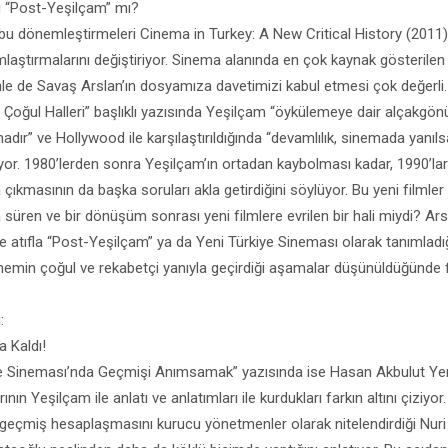
ı “Post-Yeşilçam” mı?
bu dönemleştirmeleri Cinema in Turkey: A New Critical History (2011) 
aştırmalarını değiştiriyor. Sinema alanında en çok kaynak gösterilen 
nle de Savaş Arslan’ın dosyamıza davetimizi kabul etmesi çok değerli
 Çoğul Halleri” başlıklı yazısında Yeşilçam “öykülemeye dair alçakgö
emadır” ve Hollywood ile karşılaştırıldığında “devamlılık, sinemada yanı
diyor. 1980’lerden sonra Yeşilçam’ın ortadan kaybolması kadar, 1990’lar
 çıkmasının da başka soruları akla getirdiğini söylüyor. Bu yeni filmler
a süren ve bir dönüşüm sonrası yeni filmlere evrilen bir hali miydi? Ars
 atıfla “Post-Yeşilçam” ya da Yeni Türkiye Sineması olarak tanımladı
emin çoğul ve rekabetçi yanıyla geçirdiği aşamalar düşünüldüğünde fark
:
 Kaldı!
e Sineması’nda Geçmişi Anımsamak” yazısında ise Hasan Akbulut Yen
ının Yeşilçam ile anlatı ve anlatımları ile kurdukları farkın altını çiziy
eçmiş hesaplaşmasını kurucu yönetmenler olarak nitelendirdiği Nuri 