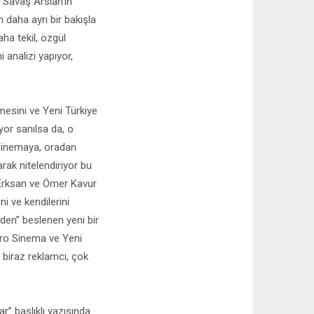
 Savaş Arslan’ın
daha ayrı bir bakışla
ha tekil, özgül
 analizi yapıyor,
mesini ve Yeni Türkiye
or sanılsa da, o
 sinemaya, oradan
arak nitelendiriyor bu
n Erksan ve Ömer Kavur
i ve kendilerini
nden” beslenen yeni bir
ikro Sinema ve Yeni
biraz reklamcı, çok
” başlıklı yazısında