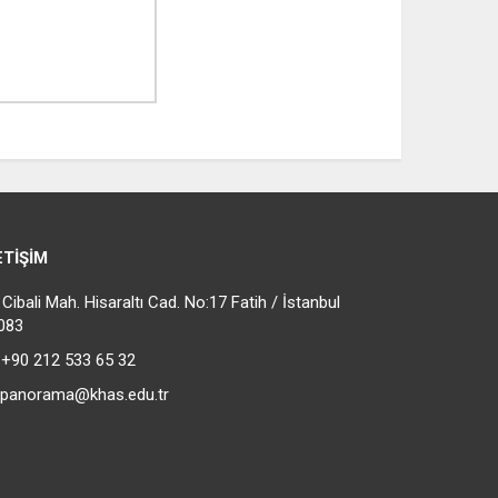
ETIŞIM
ibali Mah. Hisaraltı Cad. No:17 Fatih / İstanbul
083
+90 212 533 65 32
panorama@khas.edu.tr