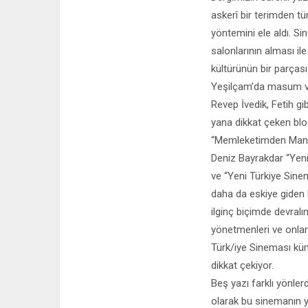
askerî bir terimden tü
yöntemini ele aldı. Si
salonlarının alması il
kültürünün bir parças
Yeşilçam’da masum ve 
Revep İvedik, Fetih gi
yana dikkat çeken blo
“Memleketimden Manz
Deniz Bayrakdar “Yeni
ve “Yeni Türkiye Sinem
daha da eskiye giden b
ilginç biçimde devralı
yönetmenleri ve onlar
Türk/iye Sineması küm
dikkat çekiyor.
Beş yazı farklı yönle
olarak bu sinemanın ya