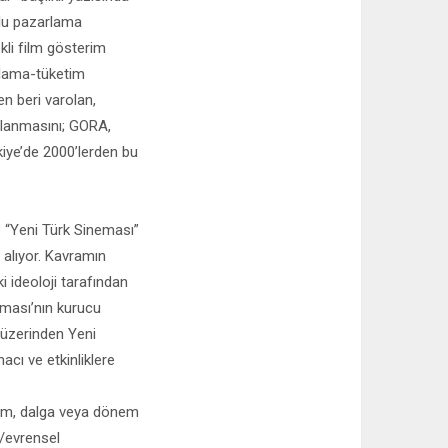
plu pazarlama
ekli film gösterim
arlama-tüketim
n beri varolan,
rlanmasını; GORA,
kiye’de 2000’lerden bu
e “Yeni Türk Sineması”
 alıyor. Kavramın
i ideoloji tarafından
neması’nın kurucu
 üzerinden Yeni
cı ve etkinliklere
akım, dalga veya dönem
l/evrensel