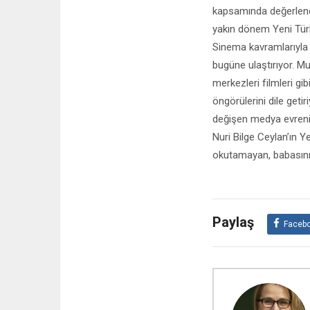
kapsamında değerlendi
yakın dönem Yeni Türk
Sinema kavramlarıyla y
bugüne ulaştırıyor. M
merkezleri filmleri gi
öngörülerini dile geti
değişen medya evrenini
Nuri Bilge Ceylan’ın Y
okutamayan, babasın
Paylaş
Faceb