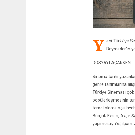
Y
eni Türk/iye S
Bayrakdar’ın y
DOSYAYI AÇARKEN
Sinema tarihi yazanla
genre tanımlarına alı
Türkiye Sineması çok 
popülerleşmesinin tar
temel alarak açıklayab
Burçak Evren, Ayşe Şa
yapımcılar, Yeşilçam v