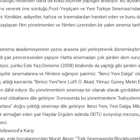
aoğlu neslinden daha da köklü biçimde yaptığını anlatıyor. Bu açıdan
ns vererek öne sürdüğü Post-Yeşilçam ve Yeni Türkiye Sineması’ndan 
. Kimlikler, aidiyetler, hafıza ve travmalardan hareket eden ve bunu da
şlayan film yönetmenleri ve filmleri üzerinden bir yakın sinema tarihi
 sinema akademisyeninin yazısı arasına şiiri yerleştirerek dönemleştir
di şair penceresinden yapıyor. Hatta sinemadan çok şiirden dem vuruy
tıyor, çünkü Eski Yazı:Deneme (2008) kitabında da yaptığı gibi şiirden
şehir sinemalarına ve filmlere sığınıyor şairimiz. “İkinci Yeni Dalga” ol
 aldığı kavramla “Birinci Yeni”lere Lütfi Ö. Akad, Yılmaz Güney, Meti
eri dâhil ediyor. Bu yönetmenlerin sinemayı bir olanak olarak gördüklerin
esil olduklarını dile getiriyor. Sonrasında bu yönetmenlerin “bahçeleri
rlara” doğru çektiği sinemayı dile getiriyor. İkinci Yeni, Yeni Dalga, M
ze armağan eden şair Haydar Ergülen aslında ODTÜ sosyoloji mezunu, 
eci.
Hollywood’a Karşı
zarı, eski hocalarımızdan Murat Akser “Türk Sinemasında Blockbusterlar