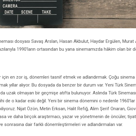
ineması dosyası Savaş Arslan, Hasan Akbulut, Haydar Ergülen, Murat
azılarıyla 1990’ların ortasından bu yana sinemamızda hâkim olan bir dö
r için en zor iş, dönemleri tasnif etmek ve adlandırmak. Çoğu sinema a
şmak yıllar alıyor. Bu dosyada da benzer bir durum var. Yeni Türk Sine
da uzak olmayan bir geçmişe atıfta bulunuyor. Aslında Türk Sineması
ihi de o kadar eski değil. Yeni bir sinema dönemini o nedenle 1960’la
iliyoruz. Nijat Özön, Metin Erksan, Halit Refiğ, Alim Şerif Onaran, Gio
sa ve daha birçok araştırmacı, yazar ve yönetmenin de öncüler, tiya
e sonrasına dair farklı dönemleştirmeleri ve adlandırmaları var.