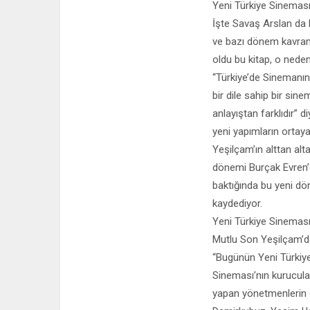
Yeni Türkiye Sinemas
İşte Savaş Arslan da 
ve bazı dönem kavraml
oldu bu kitap, o nede
“Türkiye’de Sinemanın
bir dile sahip bir sin
anlayıştan farklıdır” 
yeni yapımların ortaya
Yeşilçam’ın alttan alt
dönemi Burçak Evren’e
baktığında bu yeni dön
kaydediyor.
Yeni Türkiye Sineması
Mutlu Son Yeşilçam’da
“Bugünün Yeni Türkiy
Sineması’nın kurucular
yapan yönetmenlerin g