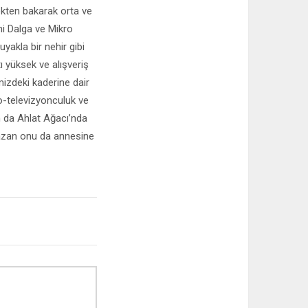
ekten bakarak orta ve
ni Dalga ve Mikro
yakla bir nehir gibi
 yüksek ve alışveriş
mizdeki kaderine dair
yo-televizyonculuk ve
an da Ahlat Ağacı’nda
 yazan onu da annesine