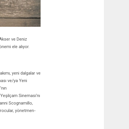
 Akser ve Deniz
nemi ele alıyor.
kımı, yeni dalgalar ve
ması ve/ya Yeni
’nın
r Yeşilçam Sineması’nı
vanni Scognamillo,
trocular, yönetmen-