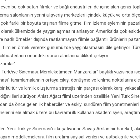
reyen bu çok satan filmler ve bağlı endüstrileri de içine alan geniş to
nema salonlarının yerini alışveriş merkezleri içindeki küçük ve orta ölç
e çok farklı bir boyuta taşınan filme gitme, film izleme eyleminin paz
ı olarak ülkemizde de yaygınlaşmasını anlatıyor. Amerika’da çok eskide
nadir örnekler dışında rastlanmayan filmle bağlantılı ürünlerin paza
bi filmleri örnek vererek günümüzde yaygınlaşmasını dile getiriyor. Tür
ckbusterların önündeki sorun alanlarına dikkat çekiyor.
aralar”
 Türk/iye Sineması: Memleketimden Manzaralar” başlıklı yazısında is
ası” tanımlamalarının ortaya çıkış, dönüşme ve kırılma noktalarını ele
ir kültür ve kimlik oluşturma stratejisinin parçası olarak karşı yakadak
ndığını ileri sürüyor. Ahlat Ağacı filmi üzerinden özellikle Yeni Türk Si
dan da önce gelen ilk haberciler ve eskiyi sürdüren film yönetmenleri
elerini ele almak üzere bu kavramı ilk kullanan akademisyen, araştırma
rden Yeni Türkiye Sineması’nı kuşatıyorlar. Savaş Arslan bir hareket, 
pım modellemelerini, film üretimi sayısal verileri ve üstbakış ile yere