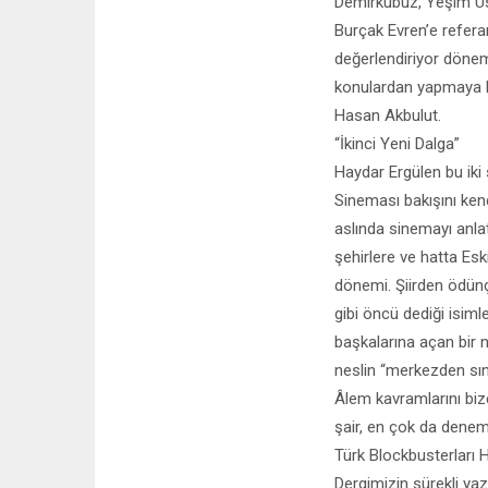
Demirkubuz, Yeşim Ust
Burçak Evren’e refera
değerlendiriyor dönemi
konulardan yapmaya ba
Hasan Akbulut.
“İkinci Yeni Dalga”
Haydar Ergülen bu iki
Sineması bakışını ken
aslında sinemayı anla
şehirlere ve hatta Eski
dönemi. Şiirden ödünç
gibi öncü dediği isiml
başkalarına açan bir n
neslin “merkezden sını
Âlem kavramlarını bi
şair, en çok da denem
Türk Blockbusterları 
Dergimizin sürekli ya