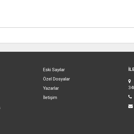
İL
Eski Sayılar
Özel Dosyalar
C
34
Yazarlar
İletişim
s