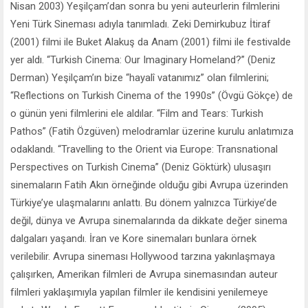
Nisan 2003) Yeşilçam’dan sonra bu yeni auteurlerin filmlerini
Yeni Türk Sineması adıyla tanımladı. Zeki Demirkubuz İtiraf
(2001) filmi ile Buket Alakuş da Anam (2001) filmi ile festivalde
yer aldı. “Turkish Cinema: Our Imaginary Homeland?” (Deniz
Derman) Yeşilçam’ın bize “hayalî vatanımız” olan filmlerini;
“Reflections on Turkish Cinema of the 1990s” (Övgü Gökçe) de
o günün yeni filmlerini ele aldılar. “Film and Tears: Turkish
Pathos” (Fatih Özgüven) melodramlar üzerine kurulu anlatımıza
odaklandı. “Travelling to the Orient via Europe: Transnational
Perspectives on Turkish Cinema” (Deniz Göktürk) ulusaşırı
sinemaların Fatih Akın örneğinde olduğu gibi Avrupa üzerinden
Türkiye’ye ulaşmalarını anlattı. Bu dönem yalnızca Türkiye’de
değil, dünya ve Avrupa sinemalarında da dikkate değer sinema
dalgaları yaşandı. İran ve Kore sinemaları bunlara örnek
verilebilir. Avrupa sineması Hollywood tarzına yakınlaşmaya
çalışırken, Amerikan filmleri de Avrupa sinemasından auteur
filmleri yaklaşımıyla yapılan filmler ile kendisini yenilemeye