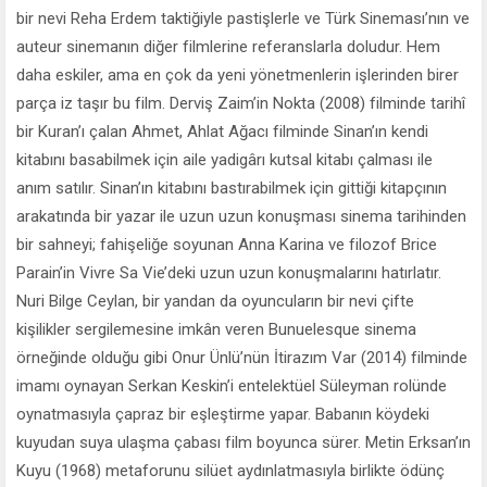
bir nevi Reha Erdem taktiğiyle pastişlerle ve Türk Sineması’nın ve
auteur sinemanın diğer filmlerine referanslarla doludur. Hem
daha eskiler, ama en çok da yeni yönetmenlerin işlerinden birer
parça iz taşır bu film. Derviş Zaim’in Nokta (2008) filminde tarihî
bir Kuran’ı çalan Ahmet, Ahlat Ağacı filminde Sinan’ın kendi
kitabını basabilmek için aile yadigârı kutsal kitabı çalması ile
anım satılır. Sinan’ın kitabını bastırabilmek için gittiği kitapçının
arakatında bir yazar ile uzun uzun konuşması sinema tarihinden
bir sahneyi; fahişeliğe soyunan Anna Karina ve filozof Brice
Parain’in Vivre Sa Vie’deki uzun uzun konuşmalarını hatırlatır.
Nuri Bilge Ceylan, bir yandan da oyuncuların bir nevi çifte
kişilikler sergilemesine imkân veren Bunuelesque sinema
örneğinde olduğu gibi Onur Ünlü’nün İtirazım Var (2014) filminde
imamı oynayan Serkan Keskin’i entelektüel Süleyman rolünde
oynatmasıyla çapraz bir eşleştirme yapar. Babanın köydeki
kuyudan suya ulaşma çabası film boyunca sürer. Metin Erksan’ın
Kuyu (1968) metaforunu silüet aydınlatmasıyla birlikte ödünç