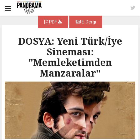
PDF
E-Dergi
DOSYA: Yeni Türk/İye
Sineması:
"Memleketimden
Manzaralar"