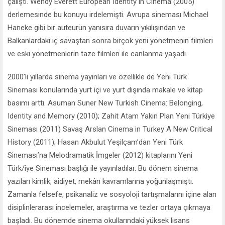
çalıştı. Wendy Everett European Identity in Cinema (2005)
derlemesinde bu konuyu irdelemişti. Avrupa sineması Michael
Haneke gibi bir auteurün yanısıra duvarın yıkılışından ve
Balkanlardaki iç savaştan sonra birçok yeni yönetmenin filmleri
ve eski yönetmenlerin taze filmleri ile canlanma yaşadı.
2000’li yıllarda sinema yayınları ve özellikle de Yeni Türk
Sineması konularında yurt içi ve yurt dışında makale ve kitap
basımı arttı. Asuman Suner New Turkish Cinema: Belonging,
Identity and Memory (2010); Zahit Atam Yakın Plan Yeni Türkiye
Sineması (2011) Savaş Arslan Cinema in Turkey A New Critical
History (2011); Hasan Akbulut Yeşilçam’dan Yeni Türk
Sineması’na Melodramatik İmgeler (2012) kitaplarını Yeni
Türk/iye Sineması başlığı ile yayınladılar. Bu dönem sinema
yazıları kimlik, aidiyet, mekân kavramlarına yoğunlaşmıştı.
Zamanla felsefe, psikanaliz ve sosyoloji tartışmalarını içine alan
disiplinlerarası incelemeler, araştırma ve tezler ortaya çıkmaya
başladı. Bu dönemde sinema okullarındaki yüksek lisans