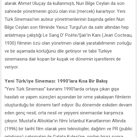
alarak Ahmet Uluçay da kullanmıştı, Nuri Bilge Ceylan da son
sahnede yönetmenin gözü olan irisi (mercek) karartıyor. Yeni
Türk Sineması’nın auteur yönetmenlerinin başında gelen Nuri
Bilge Ceylan son filminde Yavuz Turgul’un da satır altından hep
anlatmaya çalıştığı Le Sang D’ Poète/Şair’in Kanı (Jean Cocteau,
1930) filminin özü olan yönetmen olarak yaratabilmenin zorluğu
ve bir aşamada körlüğünü dile getiriyor ve tabii Türkiye
sinemasına dair kopan bir kuşak ve dönemin işaretlerini de
veriyor.
Yeni Türk/iye Sineması: 1990’lara Kısa Bir Bakış
“Yeni Türk Sineması” kavramı 1990’larda ortaya çıkan gişe
hasılatı ve yapım süreçleri açısından bir ivme yakalayan filmlerin
oluşturduğu bir dönemi tarif ediyor. Bu dönemde eskiden devam
eden genç nesil, orta nesil ve yepyeni sinemacılar karşımıza
çıkıyor. Mustafa Altıoklar’ın filmi İstanbul Kanatlarımın Altında
(1996) bir tarihî film olarak yeni teknolojiler, dağıtım ve PR (public
relations) çalışmaları ile Galata Kulesi’ne, ondan biraz sonra