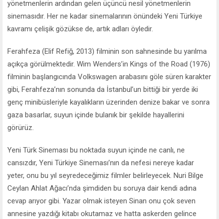
yönetmenlerin ardından gelen üçüncü nesil yönetmenlerin
sinemasıdır. Her ne kadar sinemalarının önündeki Yeni Türkiye
kavramı çelişik gözükse de, artık adları öyledir.
Ferahfeza (Elif Refiğ, 2013) filminin son sahnesinde bu yarılma
açıkça görülmektedir. Wim Wenders’in Kings of the Road (1976)
filminin başlangıcında Volkswagen arabasını göle süren karakter
gibi, Ferahfeza’nın sonunda da İstanbul’un bittiği bir yerde iki
genç minibüsleriyle kayalıkların üzerinden denize bakar ve sonra
gaza basarlar, suyun içinde bulanık bir şekilde hayallerini
görürüz.
Yeni Türk Sineması bu noktada suyun içinde ne canlı, ne
cansızdır, Yeni Türkiye Sineması’nın da nefesi nereye kadar
yeter, onu bu yıl seyredeceğimiz filmler belirleyecek. Nuri Bilge
Ceylan Ahlat Ağacı’nda şimdiden bu soruya dair kendi adına
cevap arıyor gibi. Yazar olmak isteyen Sinan onu çok seven
annesine yazdığı kitabı okutamaz ve hatta askerden gelince