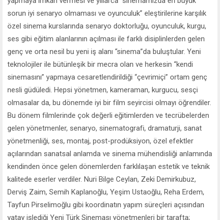
yapmaya imkân vermesi ve yıllarca “sinemamızda en büyük
sorun iyi senaryo olmaması ve oyunculuk” eleştirilerine karşılık
özel sinema kurslarında senaryo doktorluğu, oyunculuk, kurgu,
ses gibi eğitim alanlarının açılması ile farklı disiplinlerden gelen
genç ve orta nesil bu yeni iş alanı “sinema”da buluştular. Yeni
teknolojiler ile bütünleşik bir mecra olan ve herkesin “kendi
sinemasını” yapmaya cesaretlendirildiği “çevrimiçi” ortam genç
nesli güdüledi. Hepsi yönetmen, kameraman, kurgucu, sesçi
olmasalar da, bu dönemde iyi bir film seyircisi olmayı öğrendiler.
Bu dönem filmlerinde çok değerli eğitimlerden ve tecrübelerden
gelen yönetmenler, senaryo, sinematografi, dramaturji, sanat
yönetmenliği, ses, montaj, post-prodüksiyon, özel efektler
açılarından sanatsal anlamda ve sinema mühendisliği anlamında
kendinden önce gelen dönemlerden farklılaşan estetik ve teknik
kalitede eserler verdiler. Nuri Bilge Ceylan, Zeki Demirkubuz,
Derviş Zaim, Semih Kaplanoğlu, Yeşim Ustaoğlu, Reha Erdem,
Tayfun Pirselimoğlu gibi koordinatın yapım süreçleri açısından
yatay işlediği Yeni Türk Sineması yönetmenleri bir tarafta;