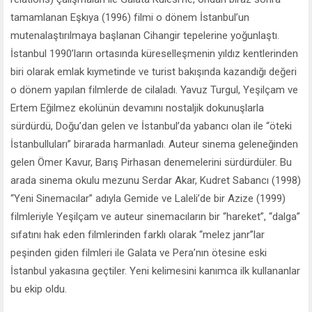
tamamlanan Eşkıya (1996) filmi o dönem İstanbul’un
mutenalaştırılmaya başlanan Cihangir tepelerine yoğunlaştı.
İstanbul 1990’ların ortasında küreselleşmenin yıldız kentlerinden
biri olarak emlak kıymetinde ve turist bakışında kazandığı değeri
o dönem yapılan filmlerde de cilaladı. Yavuz Turgul, Yeşilçam ve
Ertem Eğilmez ekolünün devamını nostaljik dokunuşlarla
sürdürdü, Doğu’dan gelen ve İstanbul’da yabancı olan ile “öteki
İstanbulluları” birarada harmanladı. Auteur sinema geleneğinden
gelen Ömer Kavur, Barış Pirhasan denemelerini sürdürdüler. Bu
arada sinema okulu mezunu Serdar Akar, Kudret Sabancı (1998)
“Yeni Sinemacılar” adıyla Gemide ve Laleli’de bir Azize (1999)
filmleriyle Yeşilçam ve auteur sinemacıların bir “hareket”, “dalga”
sıfatını hak eden filmlerinden farklı olarak “melez janr”lar
peşinden giden filmleri ile Galata ve Pera’nın ötesine eski
İstanbul yakasına geçtiler. Yeni kelimesini kanımca ilk kullananlar
bu ekip oldu.