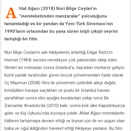
A
hlat Ağacı (2018) Nuri Bilge Ceylan’ın
“memleketimden manzaralar” yolculuğunu
tamamladığı ve bir yandan da Yeni Türk Sineması’nın
1990’ların ortasından bu yana süren inişli çıkışlı seyrini
tartıştığı bir film.
Nuri Bilge Ceylan’ın aile hikâyelerini anlattığı Edgar Reitz’ın
Heimat (1984) serisini neredeyse çok yakınından takip eden
filmleri bir noktadan sonra İstanbul’a, taşradan merkeze geliyor.
Kenti parlak tarafından gören birçok yönetmenden farklı olarak
Üç Maymun (2008) filmi ile yönetmen çekirdek aileyi dağıtır,
kötülükleri havaya saçtıktan ve puslu bir İstanbul havası
yarattıktan sonra elini ayağını buralardan çekip önce Bir
Zamanlar Anadolu’da (2010) kalır; sonra kök ülke Kapadokya’ya
gider ve Kış Uykusu’nda inzivaya çekilir. Ahlat Ağacı memleketin
hâllerini tartışmaya devam ettiği ve bunun için de en uygun olan
baba ve oğul ikiliğinden hareket ettiği hikâyeye yaslanır. Bu film