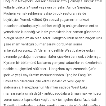
Doğunun Newyork’u dersek haksızlık etmiş olmayız. Birçok etnik
kültürle birlikte 24 saat yaşayan bir şehir. Ayrıca Şanghay,
Michelin yemek rehberine sahip birçok restoranı ile de
büyüleyici. Yemek kültürü Çin sosyal yaşamının merkezi.
İnsanların arkadaşlarıyla sohbet ettiği, iş anlaşmalarının enfes
yemeklerle kutlandığı ve leziz yemeklerin her zaman gündemde
olduğu haliyle az da olsa serer. Hangzhou’nun neden birçok Çinli
şaire ilham verdiğini bu manzarayı gördükten sonra
anlayabiliyorsunuz. Çin’de ama özellikle West Lake’de gölün
üzerinde gördüğüm devasa nilüfer çiçekleri beni çok etkilemişti.
Kıyıların bir bölümünü kaplamış yemyeşil adacıklar ve üzerlerinde
nadide su çiçekleri nilüferler... Hangzhou aynı zamanda Çin’in
ipek ve yeşil çay üretim merkezlerinden. Qing he Fang Old
Street’ten dilediğiniz gibi kaliteli ipekler ve yeşil çaylar
alabilirsiniz. Hangzhou’nun tılsımları sadece West Lake
manzarasıyla sınırlı değil - antik pagodalara tırmanmak ve huzur
veren sessiz tapınakları keşfetmek için şehre daha fazla dalın.
Turistik bölgelerden uzakta, kendi başınıza da yürüyebileceğiniz