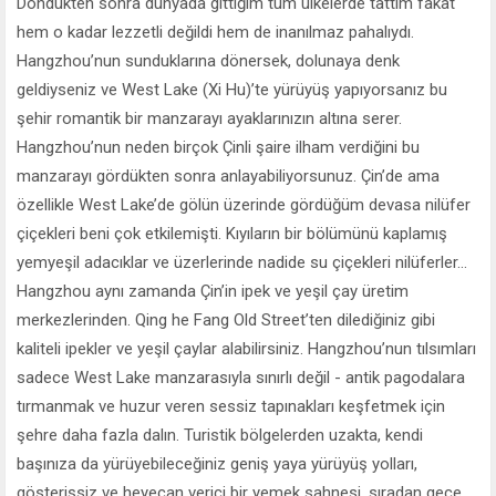
Döndükten sonra dünyada gittiğim tüm ülkelerde tattım fakat
hem o kadar lezzetli değildi hem de inanılmaz pahalıydı.
Hangzhou’nun sunduklarına dönersek, dolunaya denk
geldiyseniz ve West Lake (Xi Hu)’te yürüyüş yapıyorsanız bu
şehir romantik bir manzarayı ayaklarınızın altına serer.
Hangzhou’nun neden birçok Çinli şaire ilham verdiğini bu
manzarayı gördükten sonra anlayabiliyorsunuz. Çin’de ama
özellikle West Lake’de gölün üzerinde gördüğüm devasa nilüfer
çiçekleri beni çok etkilemişti. Kıyıların bir bölümünü kaplamış
yemyeşil adacıklar ve üzerlerinde nadide su çiçekleri nilüferler...
Hangzhou aynı zamanda Çin’in ipek ve yeşil çay üretim
merkezlerinden. Qing he Fang Old Street’ten dilediğiniz gibi
kaliteli ipekler ve yeşil çaylar alabilirsiniz. Hangzhou’nun tılsımları
sadece West Lake manzarasıyla sınırlı değil - antik pagodalara
tırmanmak ve huzur veren sessiz tapınakları keşfetmek için
şehre daha fazla dalın. Turistik bölgelerden uzakta, kendi
başınıza da yürüyebileceğiniz geniş yaya yürüyüş yolları,
gösterişsiz ve heyecan verici bir yemek sahnesi, sıradan gece