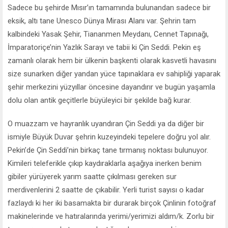
Sadece bu şehirde Mısır’ın tamamında bulunandan sadece bir
eksik, altı tane Unesco Dünya Mirası Alanı var. Şehrin tam
kalbindeki Yasak Şehir, Tiananmen Meydanı, Cennet Tapınağı,
İmparatoriçe’nin Yazlık Sarayı ve tabii ki Çin Seddi. Pekin eş
zamanlı olarak hem bir ülkenin başkenti olarak kasvetli havasını
size sunarken diğer yandan yüce tapınaklara ev sahipliği yaparak
şehir merkezini yüzyıllar öncesine dayandırır ve bugün yaşamla
dolu olan antik geçitlerle büyüleyici bir şekilde bağ kurar.
O muazzam ve hayranlık uyandıran Çin Seddi ya da diğer bir
ismiyle Büyük Duvar şehrin kuzeyindeki tepelere doğru yol alır.
Pekin’de Çin Seddi’nin birkaç tane tırmanış noktası bulunuyor.
Kimileri teleferikle çıkıp kaydıraklarla aşağıya inerken benim
gibiler yürüyerek yarım saatte çıkılması gereken sur
merdivenlerini 2 saatte de çıkabilir. Yerli turist sayısı o kadar
fazlaydı ki her iki basamakta bir durarak birçok Çinlinin fotoğraf
makinelerinde ve hatıralarında yerimi/yerimizi aldım/k. Zorlu bir