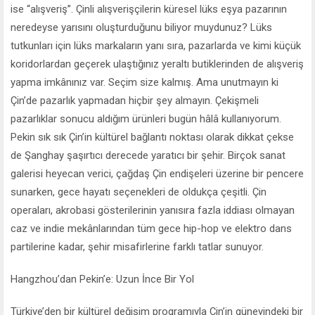
ise “alışveriş”. Çinli alışverişçilerin küresel lüks eşya pazarının
neredeyse yarısını oluşturduğunu biliyor muydunuz? Lüks
tutkunları için lüks markaların yanı sıra, pazarlarda ve kimi küçük
koridorlardan geçerek ulaştığınız yeraltı butiklerinden de alışveriş
yapma imkânınız var. Seçim size kalmış. Ama unutmayın ki
Çin’de pazarlık yapmadan hiçbir şey almayın. Çekişmeli
pazarlıklar sonucu aldığım ürünleri bugün hâlâ kullanıyorum.
Pekin sık sık Çin’in kültürel bağlantı noktası olarak dikkat çekse
de Şanghay şaşırtıcı derecede yaratıcı bir şehir. Birçok sanat
galerisi heyecan verici, çağdaş Çin endişeleri üzerine bir pencere
sunarken, gece hayatı seçenekleri de oldukça çeşitli. Çin
operaları, akrobasi gösterilerinin yanısıra fazla iddiası olmayan
caz ve indie mekânlarından tüm gece hip-hop ve elektro dans
partilerine kadar, şehir misafirlerine farklı tatlar sunuyor.
Hangzhou’dan Pekin’e: Uzun İnce Bir Yol
Türkiye’den bir kültürel değişim programıyla Çin’in güneyindeki bir