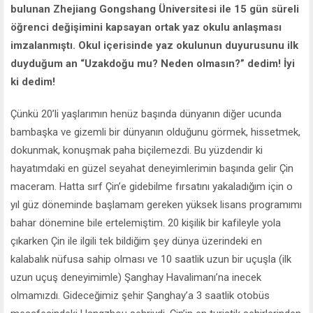
bulunan Zhejiang Gongshang Üniversitesi ile 15 gün süreli
öğrenci değişimini kapsayan ortak yaz okulu anlaşması
imzalanmıştı. Okul içerisinde yaz okulunun duyurusunu ilk
duyduğum an “Uzakdoğu mu? Neden olmasın?” dedim! İyi
ki dedim!
Çünkü 20’li yaşlarımın henüz başında dünyanın diğer ucunda
bambaşka ve gizemli bir dünyanın olduğunu görmek, hissetmek,
dokunmak, konuşmak paha biçilemezdi. Bu yüzdendir ki
hayatımdaki en güzel seyahat deneyimlerimin başında gelir Çin
maceram. Hatta sırf Çin’e gidebilme fırsatını yakaladığım için o
yıl güz döneminde başlamam gereken yüksek lisans programımı
bahar dönemine bile ertelemiştim. 20 kişilik bir kafileyle yola
çıkarken Çin ile ilgili tek bildiğim şey dünya üzerindeki en
kalabalık nüfusa sahip olması ve 10 saatlik uzun bir uçuşla (ilk
uzun uçuş deneyimimle) Şanghay Havalimanı’na inecek
olmamızdı. Gideceğimiz şehir Şanghay’a 3 saatlik otobüs