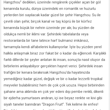
Hangzhou” dedikleri, üzerinde rengârenk çiçekler açan bir göl
kenarında kurulu, dünya üzerindeki en romantik ve huzurlu
yerlerden biri sayılacak kadar güzel bir şehir Hangzhou. Su ile
çevrili olan şehir, birçok kanal ve taş köprü ile bir körfez
kenarında büyük bir nehrin üzerinde yer alır, bu yüzden de
oldukça nemli bir iklimi var. Şehirdeki tabelalarda veya
restoranlarda bir tane latince harf bulmanız imkânsız,
tamamıyla kendi alfabelerini kullanıyorlar. İşte bu yüzden yerel
halkla anlaşmak biraz zor fakat bir o kadar da eğlenceli. Karşılıklı
farklı dillerde bir şeyler anlatan iki insan, sonuçta nasıl oluyor da
birbirlerini anlayabiliyor gerçekten hayret verici. Şehirdeki insan
trafiğini bir kenara bırakırsak Hangzhou’da hayatınızda
yemediğiniz kadar güzel, değişik ve bir o kadar lezzetli tropikal
meyveler bulabilirsiniz hem de çok çok ucuza. Hepsi birbirinden
şahane ama aklımda en çok yer edeni dışı pembe renkli, dikenli
bir ejderha yumurtasını andıran, içi ise beyaz renkte ve kivi gibi
siyah taneler barındıran “Dragon Fruit”. Tek kelime ile enfes!