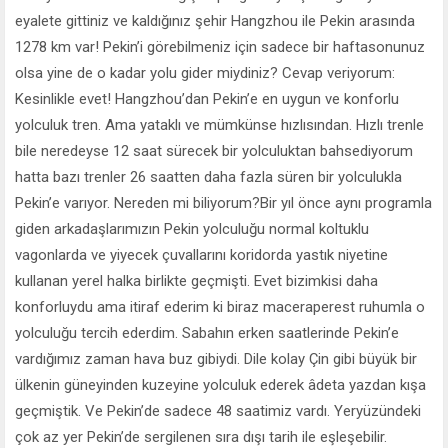
eyalete gittiniz ve kaldığınız şehir Hangzhou ile Pekin arasında
1278 km var! Pekin’i görebilmeniz için sadece bir haftasonunuz
olsa yine de o kadar yolu gider miydiniz? Cevap veriyorum:
Kesinlikle evet! Hangzhou’dan Pekin’e en uygun ve konforlu
yolculuk tren. Ama yataklı ve mümkünse hızlısından. Hızlı trenle
bile neredeyse 12 saat sürecek bir yolculuktan bahsediyorum
hatta bazı trenler 26 saatten daha fazla süren bir yolculukla
Pekin’e varıyor. Nereden mi biliyorum?Bir yıl önce aynı programla
giden arkadaşlarımızın Pekin yolculuğu normal koltuklu
vagonlarda ve yiyecek çuvallarını koridorda yastık niyetine
kullanan yerel halka birlikte geçmişti. Evet bizimkisi daha
konforluydu ama itiraf ederim ki biraz maceraperest ruhumla o
yolculuğu tercih ederdim. Sabahın erken saatlerinde Pekin’e
vardığımız zaman hava buz gibiydi. Dile kolay Çin gibi büyük bir
ülkenin güneyinden kuzeyine yolculuk ederek âdeta yazdan kışa
geçmiştik. Ve Pekin’de sadece 48 saatimiz vardı. Yeryüzündeki
çok az yer Pekin’de sergilenen sıra dışı tarih ile eşleşebilir.