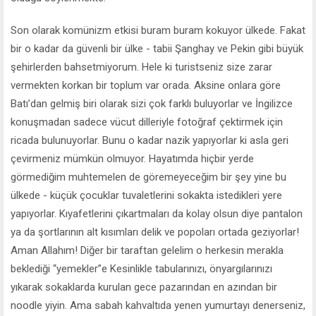
Son olarak komünizm etkisi buram buram kokuyor ülkede. Fakat
bir o kadar da güvenli bir ülke - tabii Şanghay ve Pekin gibi büyük
şehirlerden bahsetmiyorum. Hele ki turistseniz size zarar
vermekten korkan bir toplum var orada. Aksine onlara göre
Batı’dan gelmiş biri olarak sizi çok farklı buluyorlar ve İngilizce
konuşmadan sadece vücut dilleriyle fotoğraf çektirmek için
ricada bulunuyorlar. Bunu o kadar nazik yapıyorlar ki asla geri
çevirmeniz mümkün olmuyor. Hayatımda hiçbir yerde
görmediğim muhtemelen de göremeyeceğim bir şey yine bu
ülkede - küçük çocuklar tuvaletlerini sokakta istedikleri yere
yapıyorlar. Kıyafetlerini çıkartmaları da kolay olsun diye pantalon
ya da şortlarının alt kısımları delik ve popoları ortada geziyorlar!
Aman Allahım! Diğer bir taraftan gelelim o herkesin merakla
beklediği “yemekler”e Kesinlikle tabularınızı, önyargılarınızı
yıkarak sokaklarda kurulan gece pazarından en azından bir
noodle yiyin. Ama sabah kahvaltıda yenen yumurtayı denerseniz,