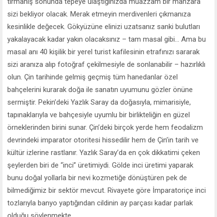
tırmanış sonunda tepeye ulaştığınızda muazzam bir manzara
sizi bekliyor olacak. Merak etmeyin merdivenleri çıkmanıza
kesinlikle değecek. Gökyüzüne elinizi uzatsanız sanki bulutları
yakalayacak kadar yakın olacaksınız – tam masal gibi... Ama bu
masal anı 40 kişilik bir yerel turist kafilesinin etrafınızı sararak
sizi aranıza alıp fotoğraf çekilmesiyle de sonlanabilir – hazırlıklı
olun. Çin tarihinde gelmiş geçmiş tüm hanedanlar özel
bahçelerini kurarak doğa ile sanatın uyumunu gözler önüne
sermiştir. Pekin’deki Yazlık Saray da doğasıyla, mimarisiyle,
tapınaklarıyla ve bahçesiyle uyumlu bir birlikteliğin en güzel
örneklerinden birini sunar. Çin’deki birçok yerde hem feodalizm
devrindeki imparator otoritesi hissedilir hem de Çin’in tarih ve
kültür izlerine rastlanır. Yazlık Saray’da en çok dikkatimi çeken
şeylerden biri de “inci” üretimiydi. Gölde inci üretimi yaparak
bunu doğal yollarla bir nevi kozmetiğe dönüştüren pek de
bilmediğimiz bir sektör mevcut. Rivayete göre İmparatoriçe inci
tozlarıyla banyo yaptığından cildinin ay parçası kadar parlak
olduğu söylenmekte.