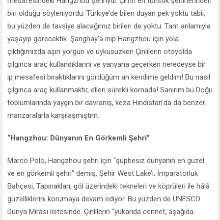
mesafesindeki Hangzhou şehriydi. Çin’in en turistik şehirlerinden
biri olduğu söyleniyordu. Türkiye’de bilen duyan pek yoktu tabii,
bu yüzden de tavsiye alacağımız birileri de yoktu. Tam anlamıyla
yaşayıp görecektik. Şanghay’a inip Hangzhou için yola
çıktığımızda aşırı yorgun ve uykusuzken Çinlilerin otoyolda
çılgınca araç kullandıklarını ve yanyana geçerken neredeyse bir
ip mesafesi bıraktıklarını gördüğüm an kendime geldim! Bu nasıl
çılgınca araç kullanmaktır, elleri sürekli kornada! Sanırım bu Doğu
toplumlarında yaygın bir davranış, keza Hindistan’da da benzer
manzaralarla karşılaşmıştım.
“Hangzhou: Dünyanın En Görkemli Şehri”
Marco Polo, Hangzhou şehri için “şüphesiz dünyanın en güzel
ve en görkemli şehri” demiş. Şehir West Lake’i, İmparatorluk
Bahçesi, Tapınakları, göl üzerindeki tekneleri ve köprüleri ile hâlâ
güzelliklerini korumaya devam ediyor. Bu yüzden de UNESCO
Dünya Mirası listesinde. Çinlilerin “yukarıda cennet, aşağıda