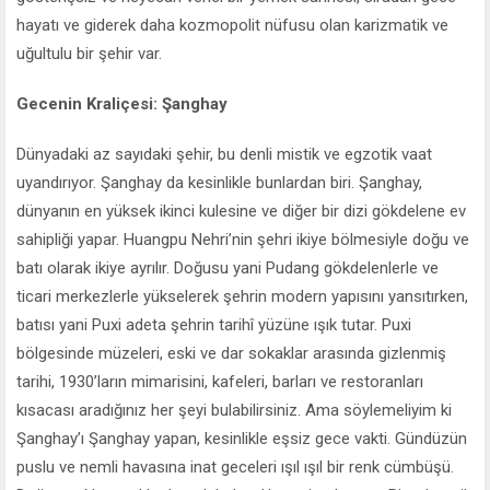
hayatı ve giderek daha kozmopolit nüfusu olan karizmatik ve
uğultulu bir şehir var.
Gecenin Kraliçesi: Şanghay
Dünyadaki az sayıdaki şehir, bu denli mistik ve egzotik vaat
uyandırıyor. Şanghay da kesinlikle bunlardan biri. Şanghay,
dünyanın en yüksek ikinci kulesine ve diğer bir dizi gökdelene ev
sahipliği yapar. Huangpu Nehri’nin şehri ikiye bölmesiyle doğu ve
batı olarak ikiye ayrılır. Doğusu yani Pudang gökdelenlerle ve
ticari merkezlerle yükselerek şehrin modern yapısını yansıtırken,
batısı yani Puxi adeta şehrin tarihî yüzüne ışık tutar. Puxi
bölgesinde müzeleri, eski ve dar sokaklar arasında gizlenmiş
tarihi, 1930’ların mimarisini, kafeleri, barları ve restoranları
kısacası aradığınız her şeyi bulabilirsiniz. Ama söylemeliyim ki
Şanghay’ı Şanghay yapan, kesinlikle eşsiz gece vakti. Gündüzün
puslu ve nemli havasına inat geceleri ışıl ışıl bir renk cümbüşü.