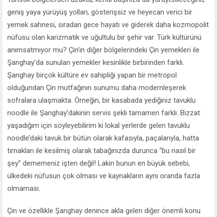
geniş yaya yürüyüş yolları, gösterişsiz ve heyecan verici bir
yemek sahnesi, sıradan gece hayatı ve giderek daha kozmopolit
nüfusu olan karizmatik ve uğultulu bir şehir var. Türk kültürünü
anımsatmıyor mu? Çin’in diğer bölgelerindeki Çin yemekleri ile
Şanghay’da sunulan yemekler kesinlikle birbirinden farklı.
Şanghay birçok kültüre ev sahipliği yapan bir metropol
olduğundan Çin mutfağının sunumu daha modernleşerek
sofralara ulaşmakta. Örneğin, bir kasabada yediğiniz tavuklu
noodle ile Şanghay’dakinin servis şekli tamamen farklı. Bizzat
yaşadığım için söyleyebilirim ki lokal yerlerde gelen tavuklu
noodle’daki tavuk bir bütün olarak kafasıyla, paçalarıyla, hatta
tırnakları ile kesilmiş olarak tabağınızda durunca “bu nasıl bir
şey” dememeniz işten değil! Lakin bunun en büyük sebebi,
ülkedeki nüfusun çok olması ve kaynakların aynı oranda fazla
olmaması.
Çin ve özellikle Şanghay denince akla gelen diğer önemli konu