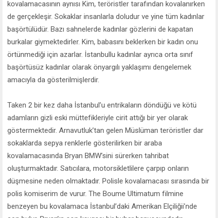
kovalamacasının aynısı Kim, teröristler tarafından kovalanırken
de gerçekleşir. Sokaklar insanlarla doludur ve yine tüm kadınlar
başörtülüdür. Bazı sahnelerde kadınlar gözlerini de kapatan
burkalar giymektedirler. Kim, babasını beklerken bir kadın onu
örtünmediği için azarlar. İstanbullu kadınlar ayrıca orta sınıf
başörtüsüz kadınlar olarak önyargılı yaklaşımı dengelemek
amacıyla da gösterilmişlerdir.
Taken 2 bir kez daha İstanbul’u entrikaların döndüğü ve kötü
adamların gizli eski müttefikleriyle cirit attığı bir yer olarak
göstermektedir. Arnavutluk’tan gelen Müslüman teröristler dar
sokaklarda sepya renklerle gösterilirken bir araba
kovalamacasında Bryan BMW’sini sürerken tahribat
oluşturmaktadır. Satıcılara, motorsikletlilere çarpıp onların
düşmesine neden olmaktadır. Polisle kovalamacası sırasında bir
polis komiserim de vurur. The Boume Ultimatum filmine
benzeyen bu kovalamaca İstanbul’daki Amerikan Elçiliğii’nde