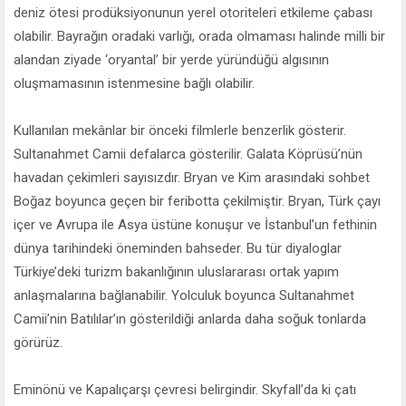
deniz ötesi prodüksiyonunun yerel otoriteleri etkileme çabası
olabilir. Bayrağın oradaki varlığı, orada olmaması halinde milli bir
alandan ziyade ‘oryantal’ bir yerde yüründüğü algısının
oluşmamasının istenmesine bağlı olabilir.
Kullanılan mekânlar bir önceki filmlerle benzerlik gösterir.
Sultanahmet Camii defalarca gösterilir. Galata Köprüsü’nün
havadan çekimleri sayısızdır. Bryan ve Kim arasındaki sohbet
Boğaz boyunca geçen bir feribotta çekilmiştir. Bryan, Türk çayı
içer ve Avrupa ile Asya üstüne konuşur ve İstanbul’un fethinin
dünya tarihindeki öneminden bahseder. Bu tür diyaloglar
Türkiye’deki turizm bakanlığının uluslararası ortak yapım
anlaşmalarına bağlanabilir. Yolculuk boyunca Sultanahmet
Camii’nin Batılılar’ın gösterildiği anlarda daha soğuk tonlarda
görürüz.
Eminönü ve Kapalıçarşı çevresi belirgindir. Skyfall’da ki çatı