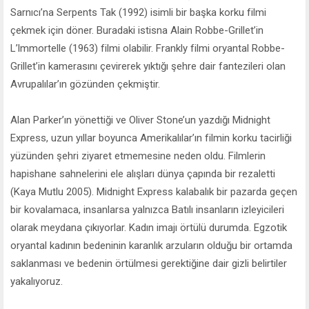
Sarnıcı’na Serpents Tak (1992) isimli bir başka korku filmi
çekmek için döner. Buradaki istisna Alain Robbe-Grillet’in
L’lmmortelle (1963) filmi olabilir. Frankly filmi oryantal Robbe-
Grillet’in kamerasını çevirerek yıktığı şehre dair fantezileri olan
Avrupalılar’ın gözünden çekmiştir.
Alan Parker’ın yönettiği ve Oliver Stone’un yazdığı Midnight
Express, uzun yıllar boyunca Amerikalılar’ın filmin korku tacirliği
yüzünden şehri ziyaret etmemesine neden oldu. Filmlerin
hapishane sahnelerini ele alışları dünya çapında bir rezaletti
(Kaya Mutlu 2005). Midnight Express kalabalık bir pazarda geçen
bir kovalamaca, insanlarsa yalnızca Batılı insanların izleyicileri
olarak meydana çıkıyorlar. Kadın imajı örtülü durumda. Egzotik
oryantal kadının bedeninin karanlık arzuların olduğu bir ortamda
saklanması ve bedenin örtülmesi gerektiğine dair gizli belirtiler
yakalıyoruz.