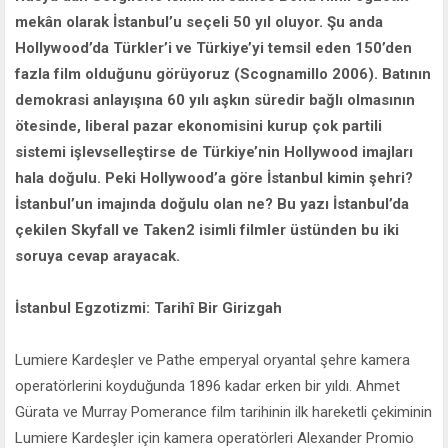
mekân olarak İstanbul’u seçeli 50 yıl oluyor. Şu anda
Hollywood’da Türkler’i ve Türkiye’yi temsil eden 150’den
fazla film olduğunu görüyoruz (Scognamillo 2006). Batının
demokrasi anlayışına 60 yılı aşkın süredir bağlı olmasının
ötesinde, liberal pazar ekonomisini kurup çok partili
sistemi işlevselleştirse de Türkiye’nin Hollywood imajları
hala doğulu. Peki Hollywood’a göre İstanbul kimin şehri?
İstanbul’un imajında doğulu olan ne? Bu yazı İstanbul’da
çekilen Skyfall ve Taken2 isimli filmler üstünden bu iki
soruya cevap arayacak.
İstanbul Egzotizmi: Tarihî Bir Girizgah
Lumiere Kardeşler ve Pathe emperyal oryantal şehre kamera
operatörlerini koyduğunda 1896 kadar erken bir yıldı. Ahmet
Gürata ve Murray Pomerance film tarihinin ilk hareketli çekiminin
Lumiere Kardeşler için kamera operatörleri Alexander Promio