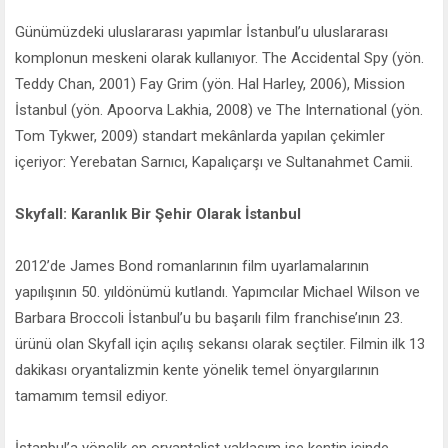
Günümüzdeki uluslararası yapımlar İstanbul’u uluslararası
komplonun meskeni olarak kullanıyor. The Accidental Spy (yön.
Teddy Chan, 2001) Fay Grim (yön. Hal Harley, 2006), Mission
İstanbul (yön. Apoorva Lakhia, 2008) ve The International (yön.
Tom Tykwer, 2009) standart mekânlarda yapılan çekimler
içeriyor: Yerebatan Sarnıcı, Kapalıçarşı ve Sultanahmet Camii.
Skyfall: Karanlık Bir Şehir Olarak İstanbul
2012’de James Bond romanlarının film uyarlamalarının
yapılışının 50. yıldönümü kutlandı. Yapımcılar Michael Wilson ve
Barbara Broccoli İstanbul’u bu başarılı film franchise’ının 23.
ürünü olan Skyfall için açılış sekansı olarak seçtiler. Filmin ilk 13
dakikası oryantalizmin kente yönelik temel önyargılarının
tamamım temsil ediyor.
İstanbul’a yönelik en oryantalist yaklaşım ise kentin içinde