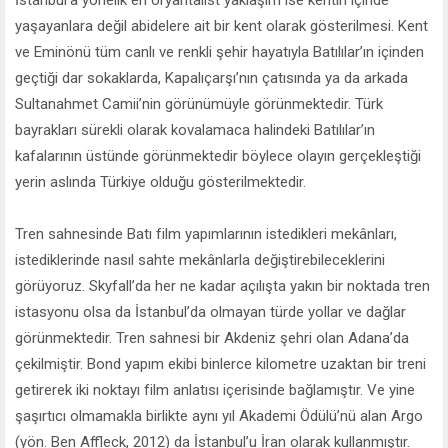
yaşayanlara değil abidelere ait bir kent olarak gösterilmesi. Kent
ve Eminönü tüm canlı ve renkli şehir hayatıyla Batılılar’ın içinden
geçtiği dar sokaklarda, Kapalıçarşı’nın çatısında ya da arkada
Sultanahmet Camii’nin görünümüyle görünmektedir. Türk
bayrakları sürekli olarak kovalamaca halindeki Batılılar’ın
kafalarının üstünde görünmektedir böylece olayın gerçekleştiği
yerin aslında Türkiye olduğu gösterilmektedir.
Tren sahnesinde Batı film yapımlarının istedikleri mekânları,
istediklerinde nasıl sahte mekânlarla değiştirebileceklerini
görüyoruz. Skyfall’da her ne kadar açılışta yakın bir noktada tren
istasyonu olsa da İstanbul’da olmayan türde yollar ve dağlar
görünmektedir. Tren sahnesi bir Akdeniz şehri olan Adana’da
çekilmiştir. Bond yapım ekibi binlerce kilometre uzaktan bir treni
getirerek iki noktayı film anlatısı içerisinde bağlamıştır. Ve yine
şaşırtıcı olmamakla birlikte aynı yıl Akademi Ödülü’nü alan Argo
(yön. Ben Affleck, 2012) da İstanbul’u İran olarak kullanmıştır.