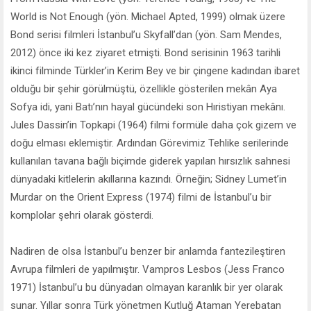
World is Not Enough (yön. Michael Apted, 1999) olmak üzere
Bond serisi filmleri İstanbul’u Skyfall’dan (yön. Sam Mendes,
2012) önce iki kez ziyaret etmişti. Bond serisinin 1963 tarihli
ikinci filminde Türkler’in Kerim Bey ve bir çingene kadından ibaret
olduğu bir şehir görülmüştü, özellikle gösterilen mekân Aya
Sofya idi, yani Batı’nın hayal gücündeki son Hıristiyan mekânı.
Jules Dassin’in Topkapi (1964) filmi formüle daha çok gizem ve
doğu elması eklemiştir. Ardından Görevimiz Tehlike serilerinde
kullanılan tavana bağlı biçimde giderek yapılan hırsızlık sahnesi
dünyadaki kitlelerin akıllarına kazındı. Örneğin; Sidney Lumet’in
Murdar on the Orient Express (1974) filmi de İstanbul’u bir
komplolar şehri olarak gösterdi.
Nadiren de olsa İstanbul’u benzer bir anlamda fantezileştiren
Avrupa filmleri de yapılmıştır. Vampros Lesbos (Jess Franco
1971) İstanbul’u bu dünyadan olmayan karanlık bir yer olarak
sunar. Yıllar sonra Türk yönetmen Kutluğ Ataman Yerebatan