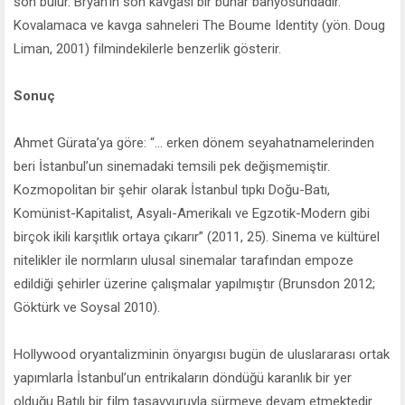
son bulur. Bryan’ın son kavgası bir buhar banyosundadır.
Kovalamaca ve kavga sahneleri The Boume Identity (yön. Doug
Liman, 2001) filmindekilerle benzerlik gösterir.
Sonuç
Ahmet Gürata’ya göre: “... erken dönem seyahatnamelerinden
beri İstanbul’un sinemadaki temsili pek değişmemiştir.
Kozmopolitan bir şehir olarak İstanbul tıpkı Doğu-Batı,
Komünist-Kapitalist, Asyalı-Amerikalı ve Egzotik-Modern gibi
birçok ikili karşıtlık ortaya çıkarır” (2011, 25). Sinema ve kültürel
nitelikler ile normların ulusal sinemalar tarafından empoze
edildiği şehirler üzerine çalışmalar yapılmıştır (Brunsdon 2012;
Göktürk ve Soysal 2010).
Hollywood oryantalizminin önyargısı bugün de uluslararası ortak
yapımlarla İstanbul’un entrikaların döndüğü karanlık bir yer
olduğu Batılı bir film tasavvuruyla sürmeye devam etmektedir