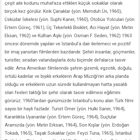
çeşit aile kodunu muhafaza ettikleri küçük sokaklar olarak
birçok kez görülür. Kırık Çanaklar {yön. Memduh Ün, 1960),
Üsküdar İskelesi (yön. Suphi Kaner, 1960), Otobüs Yolcuları (yön.
Ertem Göreç, 1961), Üç Tekerlekli Bisiklet, Acı Hayat (yön. Metin
Eksan, 1962) ve Külhan Aşkı (yön. Osman F. Seden, 1962) 1963
öncesi dönemde yapılan ve İstanbul’a dair ilerlemeci ve pozitif
bir imaj yansıtan filmlerden bazdandır. Şehiri insanlar, göçmenler,
turistler, sıradan vatandaşlarla dolu biçimde defalarca tasvir
edilir. Ama Amerikan filmlerinde şehrin gizemli, egzotik, doğulu,
örtülü kadınlar ve bıyıklı erkeklerin Arap Müziği’nin arka planda
olduğu ve erkeklerin uzun süredir kullanılmayan hatta yasaldı
olan fesleri taktığı bir şehir olarak tasvir edilmesi eğilimini
görürüz. 1960’lardan günümüzde İstanbul’u konu alan Türk filmi
sayısı bir hayli fazladır: Turist Ömer (yön. Hulki Saner, 1964),
Karanlıkta Uyananlar (yön. Ertem Göreç, 1964), Suçlular
Aramızda (yön. Metin Erksan, 1964), Son Kışlar (yön. Erdoğan
Tokadı, 1965), Taşak Sokaklar (yön. Feyzi Tuna, 1965), İstanbul