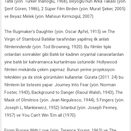
Tatili (yön. Türker İnanoğlu, 1968), Beyoğlu'nun Arka Takası (yön.
Şerif Gören, 1986), 2 Süper Film Birden (yön. Murat Şeker, 2005)
ve Beyaz Melek (yön. Mahsun Kırmızıgül, 2007).
The Rugmaker’s Daughter (yön. Oscar Apfel, 1915) ve The
Virgin of Stamboul Batılılar tarafından yapılmış ilk anlatı
filmlerindendir (yön. Tod Browning, 1920). Bu filmler tıpkı
onlardan sonrakiler gibi Batılı bir kadının oryantal canavarlardan
yine batılı bir kahramanca kurtarılması üstünedir. Hollywood
filmleri mekânda çekim yapmaz. Bunun yerine projeksiyon
teknikleri ya da stok görüntüleri kullanırlar. Gürata (2011: 24) bu
filmlerin bir listesini yapar: Joumey Into Fear (yön. Norman
Foster, 1943), Background to Danger (Raoul Walsh, 1943), The
Mask of Dİmitrios (yön. Jean Negulesco, 1944), 5 Fingers (yön.
Joseph L, Mankiewicz, 1952) İstanbul (yön. Joseph Pevney,
1957) ve You Can’t Win ‘Em all (1970).
From Russia With Love (yön. Terence Young, 1963) ve The