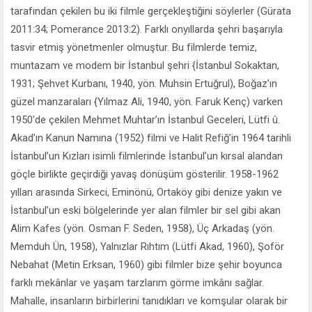
tarafından çekilen bu iki filmle gerçekleştiğini söylerler (Gürata
2011:34; Pomerance 2013:2). Farklı onyıllarda şehri başarıyla
tasvir etmiş yönetmenler olmuştur. Bu filmlerde temiz,
muntazam ve modem bir İstanbul şehri {İstanbul Sokaktan,
1931; Şehvet Kurbanı, 1940, yön. Muhsin Ertuğrul), Boğaz’ın
güzel manzaraları {Yılmaz Ali, 1940, yön. Faruk Kenç) varken
1950’de çekilen Mehmet Muhtar’ın İstanbul Geceleri, Lütfi û.
Akad’ın Kanun Namına (1952) filmi ve Halit Refiğ’in 1964 tarihli
İstanbul’un Kızları isimli filmlerinde İstanbul’un kırsal alandan
göçle birlikte geçirdiği yavaş dönüşüm gösterilir. 1958-1962
yıllan arasında Sirkeci, Eminönü, Ortaköy gibi denize yakın ve
İstanbul’un eski bölgelerinde yer alan filmler bir sel gibi akan
Alim Kafes (yön. Osman F. Seden, 1958), Üç Arkadaş (yön.
Memduh Ün, 1958), Yalnızlar Rıhtım (Lütfi Akad, 1960), Şoför
Nebahat (Metin Erksan, 1960) gibi filmler bize şehir boyunca
farklı mekânlar ve yaşam tarzlarım görme imkânı sağlar.
Mahalle, insanların birbirlerini tanıdıkları ve komşular olarak bir