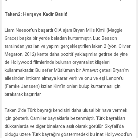
Taken2: Herşeye Kadir Batılı!
Liam Neeson’un başardı CIA ajanı Bryan Mills Kim’i (Maggie
Grace) başka bir yerde beladan kurtarmıştır. Luc Besson
taralından yazılan ve yapımı gerçekleştirilen laken 2 (yön. Olivier
Megaton, 2012) kente daha pozitif yaklaşımlar getirse de yine
de Hollywood filmlerinde bulunan oryantalist klişeleri
kullanmaktadır. Bu sefer Müslüman bir Arnavut çetesi Bryan’m
ailesinden intikam almaya karar verir ve onu ve eşi Lenore’u
(Famke Janssen) kızlan Kim’in onları bulup kurtarması için
bırakarak kaçırırlar.
Taken 2’de Türk bayrağı kendisini daha ulusal bir hava vermek
için gösterir. Camiiler bayraklarla bezenmiştir. Türk bayrakları
dükkanlarda ve diğer binalarda asılı olarak görülür. Skyfall’da
olduğu üzere Türk bayrağını göstermedeki bu inat Hollywood’un