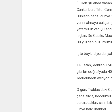
“....Ben şu anda yaşa
Çünkü, ben; Tito, Cem
Bunların hepsi dünya s
yerini almaya çalışan 
yetersizlik var. Şu an
hiçbiri; De Gaulle, Ma
Bu yüzden huzursuzum
İşte böyle diyordu, ya
‘El-Fatah’, denilen ‘E
gibi bir coğrafyada 40
liderlerinden ayırıyor;
O gün, Trablus’daki C
çapsızlıkla, beceriksi
saldıracaklar; sizin 
Libya halkı inanırdı...