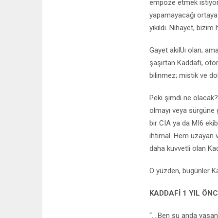
empoze etmek istiyord
yapamayacağı ortaya ç
yıkıldı. Nihayet, biz
Gayet akılUı olan; ama,
şaşırtan Kaddafi, otor
bilinmez; mistik ve dol
Peki şimdi ne olacak?
olmayı veya sürgüne g
bir CIA ya da MI6 eki
ihtimal. Hem uzayan 
daha kuvvetli olan Kad
O yüzden, bugünler Kad
KADDAFİ 1 YIL ÖNC
“....Ben şu anda yaşa