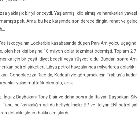
a yaklaşık bir yıl önceydi. Yaşlanmış, kilo almış ve hareketleri yavaşl
almamıştı pek. Ama, bu kez karşımda son derece dingin, rahat ve gel
...
88’de İskoçya’nın Lockerbie kasabasında düşen Pan-Am yolcu uçağınd
e, ölen her kişi başına 10 milyon dolar tazminat ödemişti. Toplam 2,7 
Amerika için bir çeşit ‘diyet bedeli’ veya ‘rüşvet’ oldu. Bundan sonra Am
erikan petrol şirketleri, Libya petrol havzalarında milyarlarca dolarlık i
akanı Condoleezza Rice da, Kaddafi’yle görüşmek için Trablus’a kadar
üşmanlar yakın müttefik olmuştu, artık...
 İngiliz Başbakanı Tony Blair ve daha sonra da İtalyan Başbakanı Silv
Tabu, bu ‘kankalığın’ adı da belliydi. İngiliz BP ve İtalyan ENİ petrol şir
rca dolarlık işletim hakkı almışlardı.