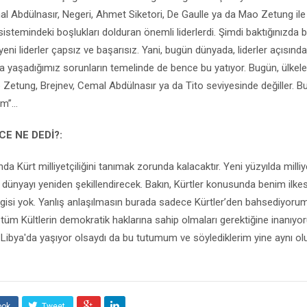
al Abdülnasır, Negeri, Ahmet Siketori, De Gaulle ya da Mao Zetung il
istemindeki boşlukları dolduran önemli liderlerdi. Şimdi baktığınızda bu
yeni liderler çapsız ve başarısız. Yani, bugün dünyada, liderler açısından
da yaşadığımız sorunların temelinde de bence bu yatıyor. Bugün, ülkeler
o Zetung, Brejnev, Cemal Abdülnasır ya da Tito seviyesinde değiller. Bu
”...
CE NE DED
İ?:
da Kürt milliyetçiliğini tanımak zorunda kalacaktır. Yeni yüzyılda milliy
r dünyayı yeniden şekillendirecek. Bakın, Kürtler konusunda benim ilke
 ilgisi yok. Yanlış anlaşılmasın burada sadece Kürtler’den bahsediyoru
üm Kültlerin demokratik haklarına sahip olmaları gerektiğine inanıy
 Libya'da yaşıyor olsaydı da bu tutumum ve söylediklerim yine aynı olu
ook
Tweet