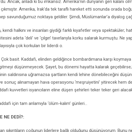
u. Ancak, anladı ki bu imkansız. Amerika’nın dünyanın geri kalanı ol
ıkmıştır. Amerika, Irak’da tek taraflı hareket etti sonunda orada boğu
im hep savunduğumuz noktaya geldiler. Şimdi, Müslümanlar’a diyalog çağ
 kendi halkını ve insanları giydiği farklı kıyafetler veya spektaküler; hat
itesini adeta ‘deli’ ve ‘çılgın’ tavırlarıyla korku salarak kurmuştu. Ne
ayısıyla çok korkulan bir liderdi o.
 Çok basit. Kaddafi, elinden geldiğince bombardımana karşı koymaya 
itmeyi düşünmeyecek. Şayet, bu dönemi hayatta kalarak geçebilirse; 
binin saldırısına uğramazsa şartların kendi lehine dönebileceğini düş
ve sonuç alınamayan hava operasyonu ‘meşruiyetini’ yitirecek hem de
dafi kuvvetleri isyancıların eline düşen şehirleri teker teker geri alacak
dafi için tam anlamıyla ‘ölüm-kalım’ günleri...
E NE DEDİ
?:
nan sıkıntıların çoğunun liderlere bağlı olduğunu düşünüyorum. Bunu n