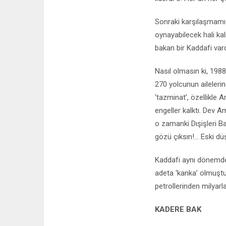
Sonraki karşılaşmamızs
oynayabilecek hali k
bakan bir Kaddafi vardı
Nasıl olmasın ki, 19
270 yolcunun ailelerin
‘tazminat’, özellikle 
engeller kalktı. Dev Am
o zamanki Dışişleri B
gözü çıksın!... Eski d
Kaddafi aynı dönemde,
adeta ‘kanka’ olmuştu. 
petrollerinden milyarla
KADERE BAK