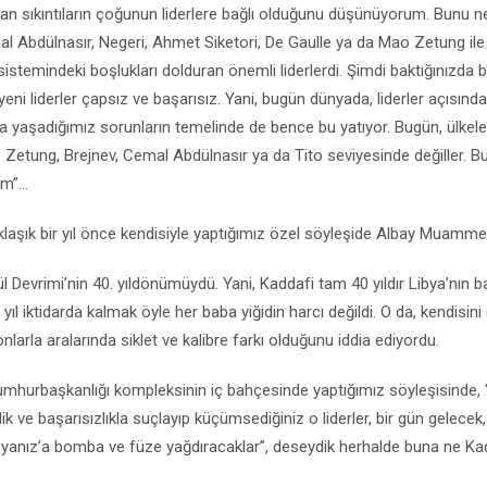
nan sıkıntıların çoğunun liderlere bağlı olduğunu düşünüyorum. Bunu n
al Abdülnasır, Negeri, Ahmet Siketori, De Gaulle ya da Mao Zetung il
istemindeki boşlukları dolduran önemli liderlerdi. Şimdi baktığınızda bu
yeni liderler çapsız ve başarısız. Yani, bugün dünyada, liderler açısından
da yaşadığımız sorunların temelinde de bence bu yatıyor. Bugün, ülkeler
o Zetung, Brejnev, Cemal Abdülnasır ya da Tito seviyesinde değiller. Bu
”...
klaşık bir yıl önce kendisiyle yaptığımız özel söyleşide Albay Muammer
ylül Devrimi’nin 40. yıldönümüydü. Yani, Kaddafi tam 40 yıldır Libya’nın
 yıl iktidarda kalmak öyle her baba yiğidin harcı değildi. O da, kendisi
 onlarla aralarında siklet ve kalibre farkı olduğunu iddia ediyordu.
umhurbaşkanlığı kompleksinin iç bahçesinde yaptığımız söyleşisinde, “ 
zlik ve başarısızlıkla suçlayıp küçümsediğiniz o liderler, bir gün gelece
Libyanız’a bomba ve füze yağdıracaklar”, deseydik herhalde buna ne Kad