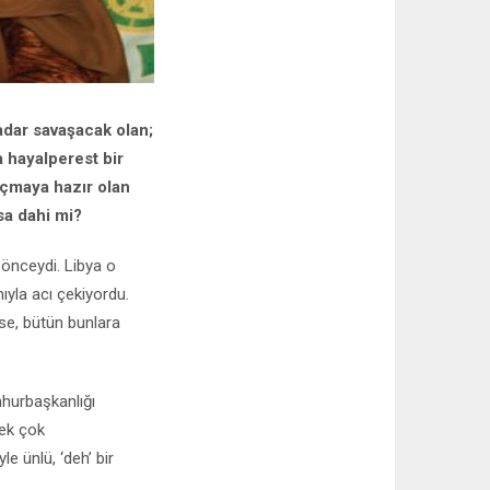
kadar savaşacak olan;
a hayalperest bir
kaçmaya hazır olan
ksa dahi mi?
 önceydi. Libya o
ıyla acı çekiyordu.
yse, bütün bunlara
hurbaşkanlığı
pek çok
e ünlü, ‘deh’ bir