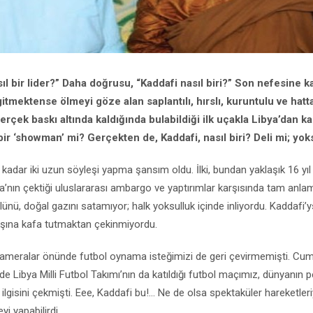
ıl bir lider?” Daha doğrusu, “Kaddafi nasıl biri?” Son nefesine 
itmektense ölmeyi göze alan saplantılı, hırslı, kuruntulu ve hatt
erçek baskı altında kaldığında bulabildiği ilk uçakla Libya’dan 
 bir ‘showman’ mi? Gerçekten de,
Kaddafi, nasıl biri? Deli mi; yo
e kadar iki uzun söyleşi yapma şansım oldu. İlki, bundan yaklaşık 16 yıl
’nın çektiği uluslararası ambargo ve yaptırımlar karşısında tam anlam
lünü, doğal gazını satamıyor; halk yoksulluk içinde inliyordu. Kaddafi’
aşına kafa tutmaktan çekinmiyordu.
kameralar önünde futbol oynama isteğimizi de geri çevirmemişti. Cum
de Libya Milli Futbol Takımı’nın da katıldığı futbol maçımız, dünyanın 
lgisini çekmişti. Eee, Kaddafi bu!... Ne de olsa spektaküler hareketleriyl
yi yapabilirdi.