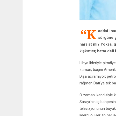
“K
addafi
nas
sürgüne g
narsist mi? Yoksa, g
kışkırtıcı;
hatta deli
Libya lideriyle şimdiy
zaman, başını Amerika
Dışa açılamıyor; petro
rağmen Batı’ya tek b
O zaman, kendisiyle 
Sarayı’nın iç bahçesin
televizyonunun büyük i
liderdi o. Her an her şe