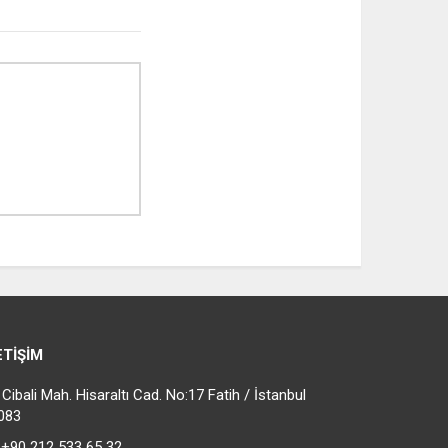
ETIŞIM
ibali Mah. Hisaraltı Cad. No:17 Fatih / İstanbul
083
+90 212 533 65 32