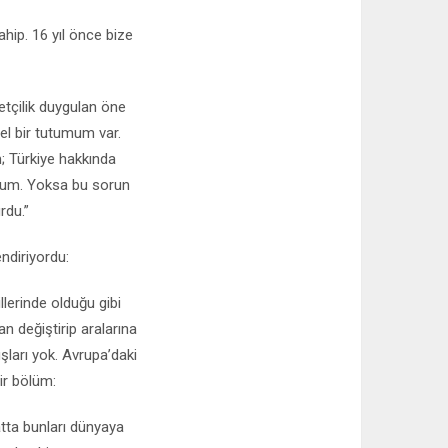
sahip. 16 yıl önce bize
yetçilik duygulan öne
el bir tutumum var.
m; Türkiye hakkında
orum. Yoksa bu sorun
rdu.”
endiriyordu:
lerinde olduğu gibi
an değiştirip aralarına
uşları yok. Avrupa’daki
ir bölüm:
atta bunları dünyaya