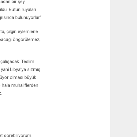
madan bir şey
ldu. Bütün rüyaları
rısında bulunuyorlar.”
ta, çılgın eylemlerle
 yapacağı öngörülemez;
çalışacak. Teslim
yani Libya’ya sızmış
ünüyor olması büyük
 hala muhaliflerden
.
et görebiliyorum.