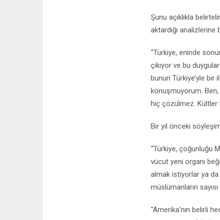
Şunu açıklıkla belirtel
aktardığı analizlerin
“Türkiye, eninde sonun
çıkıyor ve bu duygular
bunun Türkiye’yle bir 
konuşmuyorum. Ben, t
hiç çözülmez. Kültler
Bir yıl önceki söyleşi
“Türkiye, çoğunluğu M
vücut yeni organı beğe
almak istiyorlar ya da
müslümanların sayısı h
“Amerika’nın belirli h