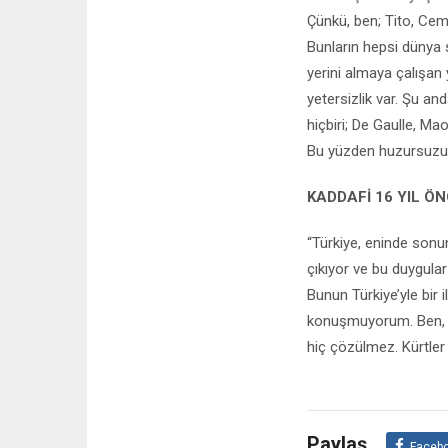
Çünkü, ben; Tito, Cem
Bunların hepsi dünya s
yerini almaya çalışan 
yetersizlik var. Şu an
hiçbiri; De Gaulle, Ma
Bu yüzden huzursuzum
KADDAF
İ
16 YIL ÖN
“Türkiye, eninde sonun
çıkıyor ve bu duygula
Bunun Türkiye’yle bir
konuşmuyorum. Ben, t
hiç çözülmez. Kürtler
Paylaş
Faceb