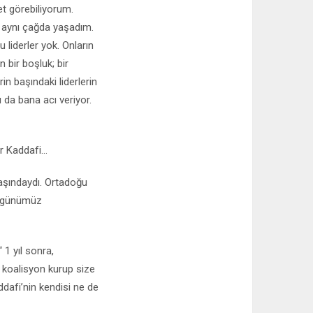
et görebiliyorum.
e aynı çağda yaşadım.
 liderler yok. Onların
 bir boşluk; bir
in başındaki liderlerin
 da bana acı veriyor.
 Kaddafi...
 başındaydı. Ortadoğu
ni günümüz
1 yıl sonra,
k, koalisyon kurup size
dafi’nin kendisi ne de