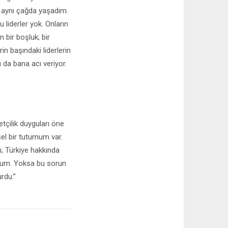
e aynı çağda yaşadım.
 liderler yok. Onların
 bir boşluk; bir
in başındaki liderlerin
 da bana acı veriyor.
etçilik duyguları öne
sel bir tutumum var.
m; Türkiye hakkında
orum. Yoksa bu sorun
rdu.”