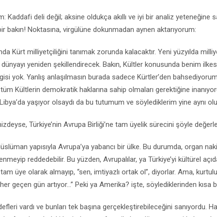
im: Kaddafi deli değil; aksine oldukça akıllı ve iyi bir analiz yeteneğine 
e bir bakın! Noktasına, virgülüne dokunmadan aynen aktarıyorum:
da Kürt milliyetçiliğini tanımak zorunda kalacaktır. Yeni yüzyılda milli
 dünyayı yeniden şekillendirecek. Bakın, Kültler konusunda benim ilkes
ilgisi yok. Yanlış anlaşılmasın burada sadece Kürtler’den bahsediyoru
üm Kültlerin demokratik haklarına sahip olmaları gerektiğine inanıy
 Libya’da yaşıyor olsaydı da bu tutumum ve söylediklerim yine aynı olu
mizdeyse, Türkiye’nin Avrupa Birliği’ne tam üyelik sürecini şöyle değerl
üslüman yapısıyla Avrupa’ya yabancı bir ülke. Bu durumda, organ nakil
nmeyip reddedebilir. Bu yüzden, Avrupalılar, ya Türkiye’yi kültürel açıd
 tam üye olarak almayıp, “sen, imtiyazlı ortak ol”, diyorlar. Ama, kurtul
er geçen gün artıyor...” Peki ya Amerika? işte, söylediklerinden kısa b
edefleri vardı ve bunları tek başına gerçekleştirebileceğini sanıyordu. H