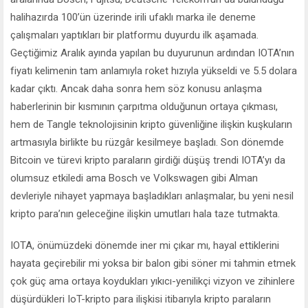
halihazırda 100’ün üzerinde irili ufaklı marka ile deneme
çalışmaları yaptıkları bir platformu duyurdu ilk aşamada.
Geçtiğimiz Aralık ayında yapılan bu duyurunun ardından IOTA’nın
fiyatı kelimenin tam anlamıyla roket hızıyla yükseldi ve 5.5 dolara
kadar çıktı. Ancak daha sonra hem söz konusu anlaşma
haberlerinin bir kısmının çarpıtma olduğunun ortaya çıkması,
hem de Tangle teknolojisinin kripto güvenliğine ilişkin kuşkuların
artmasıyla birlikte bu rüzgâr kesilmeye başladı. Son dönemde
Bitcoin ve türevi kripto paraların girdiği düşüş trendi IOTA’yı da
olumsuz etkiledi ama Bosch ve Volkswagen gibi Alman
devleriyle nihayet yapmaya başladıkları anlaşmalar, bu yeni nesil
kripto para’nın geleceğine ilişkin umutları hala taze tutmakta.
IOTA, önümüzdeki dönemde iner mi çıkar mı, hayal ettiklerini
hayata geçirebilir mi yoksa bir balon gibi söner mi tahmin etmek
çok güç ama ortaya koydukları yıkıcı-yenilikçi vizyon ve zihinlere
düşürdükleri IoT-kripto para ilişkisi itibarıyla kripto paraların