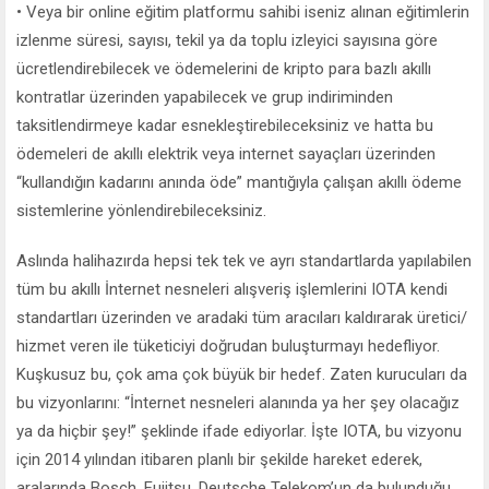
• Veya bir online eğitim platformu sahibi iseniz alınan eğitimlerin
izlenme süresi, sayısı, tekil ya da toplu izleyici sayısına göre
ücretlendirebilecek ve ödemelerini de kripto para bazlı akıllı
kontratlar üzerinden yapabilecek ve grup indiriminden
taksitlendirmeye kadar esnekleştirebileceksiniz ve hatta bu
ödemeleri de akıllı elektrik veya internet sayaçları üzerinden
“kullandığın kadarını anında öde” mantığıyla çalışan akıllı ödeme
sistemlerine yönlendirebileceksiniz.
Aslında halihazırda hepsi tek tek ve ayrı standartlarda yapılabilen
tüm bu akıllı İnternet nesneleri alışveriş işlemlerini IOTA kendi
standartları üzerinden ve aradaki tüm aracıları kaldırarak üretici/
hizmet veren ile tüketiciyi doğrudan buluşturmayı hedefliyor.
Kuşkusuz bu, çok ama çok büyük bir hedef. Zaten kurucuları da
bu vizyonlarını: “İnternet nesneleri alanında ya her şey olacağız
ya da hiçbir şey!” şeklinde ifade ediyorlar. İşte IOTA, bu vizyonu
için 2014 yılından itibaren planlı bir şekilde hareket ederek,
aralarında Bosch, Fujitsu, Deutsche Telekom’un da bulunduğu