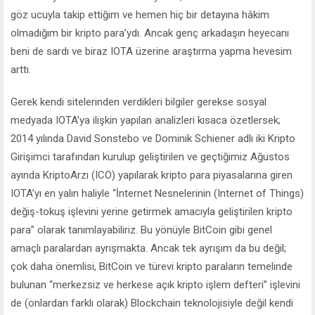
göz ucuyla takip ettiğim ve hemen hiç bir detayına hâkim
olmadığım bir kripto para’ydı. Ancak genç arkadaşın heyecanı
beni de sardı ve biraz IOTA üzerine araştırma yapma hevesim
arttı.
Gerek kendi sitelerinden verdikleri bilgiler gerekse sosyal
medyada IOTA’ya ilişkin yapılan analizleri kısaca özetlersek;
2014 yılında David Sonstebo ve Dominik Schiener adlı iki Kripto
Girişimci tarafından kurulup geliştirilen ve geçtiğimiz Ağustos
ayında KriptoArzı (ICO) yapılarak kripto para piyasalarına giren
IOTA’yı en yalın haliyle “İnternet Nesnelerinin (Internet of Things)
değiş-tokuş işlevini yerine getirmek amacıyla geliştirilen kripto
para” olarak tanımlayabiliriz. Bu yönüyle BitCoin gibi genel
amaçlı paralardan ayrışmakta. Ancak tek ayrışım da bu değil;
çok daha önemlisi, BitCoin ve türevi kripto paraların temelinde
bulunan “merkezsiz ve herkese açık kripto işlem defteri” işlevini
de (onlardan farklı olarak) Blockchain teknolojisiyle değil kendi