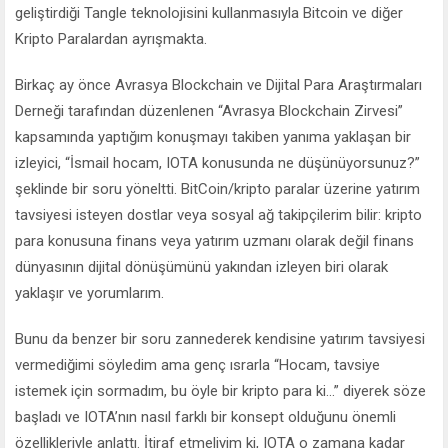
geliştirdiği Tangle teknolojisini kullanmasıyla Bitcoin ve diğer
Kripto Paralardan ayrışmakta.
Birkaç ay önce Avrasya Blockchain ve Dijital Para Araştırmaları
Derneği tarafından düzenlenen “Avrasya Blockchain Zirvesi”
kapsamında yaptığım konuşmayı takiben yanıma yaklaşan bir
izleyici, “İsmail hocam, IOTA konusunda ne düşünüyorsunuz?”
şeklinde bir soru yöneltti. BitCoin/kripto paralar üzerine yatırım
tavsiyesi isteyen dostlar veya sosyal ağ takipçilerim bilir: kripto
para konusuna finans veya yatırım uzmanı olarak değil finans
dünyasının dijital dönüşümünü yakından izleyen biri olarak
yaklaşır ve yorumlarım.
Bunu da benzer bir soru zannederek kendisine yatırım tavsiyesi
vermediğimi söyledim ama genç ısrarla “Hocam, tavsiye
istemek için sormadım, bu öyle bir kripto para ki…” diyerek söze
başladı ve IOTA’nın nasıl farklı bir konsept olduğunu önemli
özellikleriyle anlattı. İtiraf etmeliyim ki, IOTA o zamana kadar