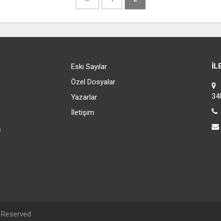
İL
Eski Sayılar
Özel Dosyalar
C
34
Yazarlar
İletişim
s
s Reserved