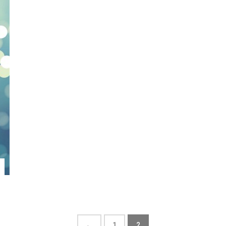
←
1
2