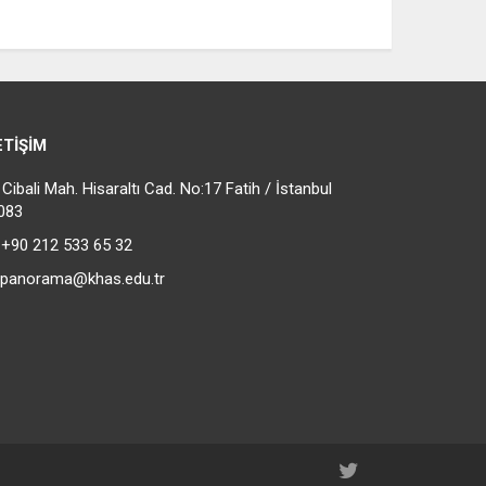
ETIŞIM
ibali Mah. Hisaraltı Cad. No:17 Fatih / İstanbul
083
+90 212 533 65 32
panorama@khas.edu.tr