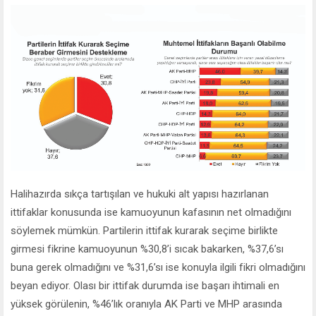
Halihazırda sıkça tartışılan ve hukuki alt yapısı hazırlanan
ittifaklar konusunda ise kamuoyunun kafasının net olmadığını
söylemek mümkün. Partilerin ittifak kurarak seçime birlikte
girmesi fikrine kamuoyunun %30,8’i sıcak bakarken, %37,6’sı
buna gerek olmadığını ve %31,6’sı ise konuyla ilgili fikri olmadığını
beyan ediyor. Olası bir ittifak durumda ise başarı ihtimali en
yüksek görülenin, %46’lık oranıyla AK Parti ve MHP arasında