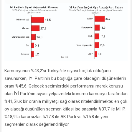
Kamuoyunun %43,2’si Türkiye’de siyasi boşluk olduğunu
savunurken, İYİ Parti’nin bu boşluğa çare olacağını düşünenlerin
oranı %45,6. Gelecek seçimlerdeki performansı merak konusu
olan İYİ Parti’nin siyasi yelpazedeki konumu kamuoyu tarafından
%41,5’luk bir oranla milliyetçi sağ olarak nitelendirilmekte; en çok
oy alacağı düşünülen seçmen kitlesi ise sırasıyla %37,7 ile MHP,
%18,9’la kararsızlar, %17,8 ile AK Parti ve %15,8 ile yeni
seçmenler olarak değerlendiriliyor.