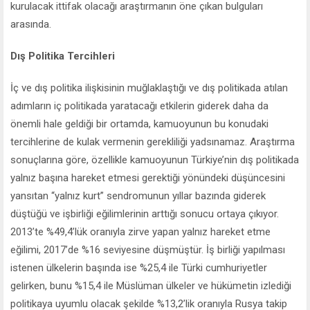
kurulacak ittifak olacağı araştırmanın öne çıkan bulguları
arasında.
Dış Politika Tercihleri
İç ve dış politika ilişkisinin muğlaklaştığı ve dış politikada atılan
adımların iç politikada yaratacağı etkilerin giderek daha da
önemli hale geldiği bir ortamda, kamuoyunun bu konudaki
tercihlerine de kulak vermenin gerekliliği yadsınamaz. Araştırma
sonuçlarına göre, özellikle kamuoyunun Türkiye’nin dış politikada
yalnız başına hareket etmesi gerektiği yönündeki düşüncesini
yansıtan “yalnız kurt” sendromunun yıllar bazında giderek
düştüğü ve işbirliği eğilimlerinin arttığı sonucu ortaya çıkıyor.
2013’te %49,4’lük oranıyla zirve yapan yalnız hareket etme
eğilimi, 2017’de %16 seviyesine düşmüştür. İş birliği yapılması
istenen ülkelerin başında ise %25,4 ile Türki cumhuriyetler
gelirken, bunu %15,4 ile Müslüman ülkeler ve hükümetin izlediği
politikaya uyumlu olacak şekilde %13,2’lik oranıyla Rusya takip