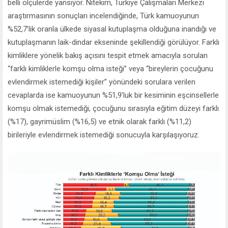
belli ölçülerde yansıyor. Nitekim, Türkiye Çalışmaları Merkezi
araştırmasının sonuçları incelendiğinde, Türk kamuoyunun
%52,7’lik oranla ülkede siyasal kutuplaşma olduğuna inandığı ve
kutuplaşmanın laik-dindar ekseninde şekillendiği görülüyor. Farklı
kimliklere yönelik bakış açısını tespit etmek amacıyla sorulan
“farklı kimliklerle komşu olma isteği” veya “bireylerin çocuğunu
evlendirmek istemediği kişiler” yönündeki sorulara verilen
cevaplarda ise kamuoyunun %51,9’luk bir kesiminin eşcinsellerle
komşu olmak istemediği, çocuğunu sırasıyla eğitim düzeyi farklı
(%17), gayrimüslim (%16,5) ve etnik olarak farklı (%11,2)
birileriyle evlendirmek istemediği sonucuyla karşılaşıyoruz.