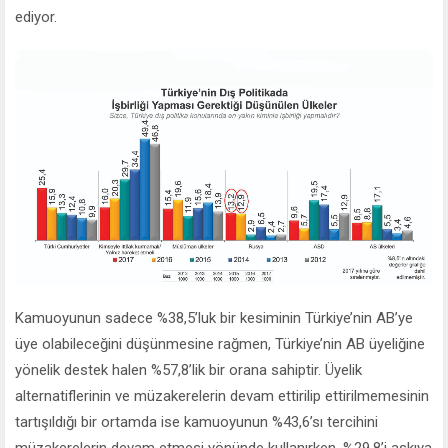
ediyor.
Kamuoyunun sadece %38,5’luk bir kesiminin Türkiye’nin AB’ye
üye olabileceğini düşünmesine rağmen, Türkiye’nin AB üyeliğine
yönelik destek halen %57,8’lik bir orana sahiptir. Üyelik
alternatiflerinin ve müzakerelerin devam ettirilip ettirilmemesinin
tartışıldığı bir ortamda ise kamuoyunun %43,6’sı tercihini
müzakerelerin devam etmesi yönünde kullanırken, %29,8’i askıya