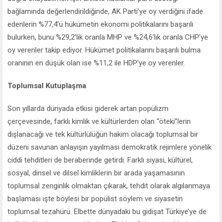
bağlamında değerlendirildiğinde, AK Parti’ye oy verdiğini ifade
edenlerin %77,4’ü hükümetin ekonomi politikalarını başarılı
bulurken, bunu %29,2’lik oranla MHP ve %24,6’lık oranla CHP’ye
oy verenler takip ediyor. Hükümet politikalarını başarılı bulma
oranının en düşük olan ise %11,2 ile HDP’ye oy verenler.
Toplumsal Kutuplaşma
Son yıllarda dünyada etkisi giderek artan popülizm
çerçevesinde, farklı kimlik ve kültürlerden olan “öteki”lerin
dışlanacağı ve tek kültürlülüğün hakim olacağı toplumsal bir
düzeni savunan anlayışın yayılması demokratik rejimlere yönelik
ciddi tehditleri de beraberinde getirdi. Farklı siyasi, kültürel,
sosyal, dinsel ve dilsel kimliklerin bir arada yaşamasının
toplumsal zenginlik olmaktan çıkarak, tehdit olarak algılanmaya
başlaması işte böylesi bir popülist söylem ve siyasetin
toplumsal tezahürü. Elbette dünyadaki bu gidişat Türkiye’ye de