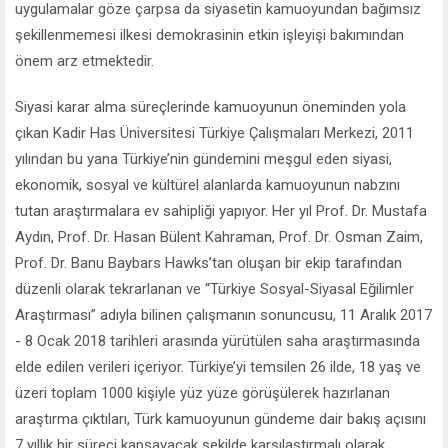
uygulamalar göze çarpsa da siyasetin kamuoyundan bağımsız
şekillenmemesi ilkesi demokrasinin etkin işleyişi bakımından
önem arz etmektedir.
Siyasi karar alma süreçlerinde kamuoyunun öneminden yola
çıkan Kadir Has Üniversitesi Türkiye Çalışmaları Merkezi, 2011
yılından bu yana Türkiye’nin gündemini meşgul eden siyasi,
ekonomik, sosyal ve kültürel alanlarda kamuoyunun nabzını
tutan araştırmalara ev sahipliği yapıyor. Her yıl Prof. Dr. Mustafa
Aydın, Prof. Dr. Hasan Bülent Kahraman, Prof. Dr. Osman Zaim,
Prof. Dr. Banu Baybars Hawks’tan oluşan bir ekip tarafından
düzenli olarak tekrarlanan ve “Türkiye Sosyal-Siyasal Eğilimler
Araştırması” adıyla bilinen çalışmanın sonuncusu, 11 Aralık 2017
- 8 Ocak 2018 tarihleri arasında yürütülen saha araştırmasında
elde edilen verileri içeriyor. Türkiye’yi temsilen 26 ilde, 18 yaş ve
üzeri toplam 1000 kişiyle yüz yüze görüşülerek hazırlanan
araştırma çıktıları, Türk kamuoyunun gündeme dair bakış açısını
7 yıllık bir süreci kapsayacak şekilde karşılaştırmalı olarak