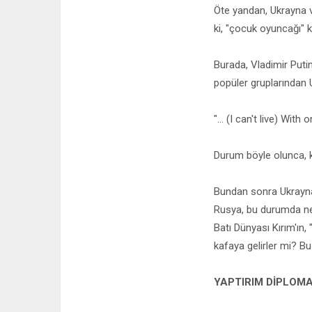
Öte yandan, Ukrayna v
ki, "çocuk oyuncağı" kal
Burada, Vladimir Puti
popüler gruplarından U
"... (I can't live) Wit
Durum böyle olunca, ka
Bundan sonra Ukrayna'
Rusya, bu durumda ne
Batı Dünyası Kırım'ın,
kafaya gelirler mi? Bu
YAPTIRIM DİPLOMA