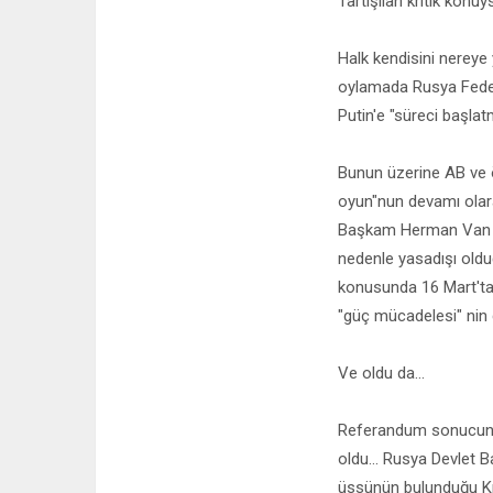
Tartışılan kritik konuys
Halk kendisini nereye 
oylamada Rusya Feder
Putin'e "süreci başla
Bunun üzerine AB ve ö
oyun"nun devamı olar
Başkam Herman Van R
nedenle yasadışı oldu
konusunda 16 Mart'ta 
"güç mücadelesi" nin g
Ve oldu da...
Referandum sonucunda
oldu... Rusya Devlet 
üssünün bulunduğu Kır