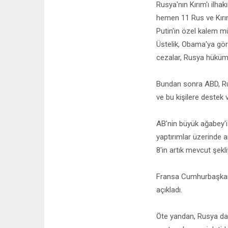
Rusya'nın Kırım'ı ilh
hemen 11 Rus ve Kırım
Putin'in özel kalem m
Üstelik, Obama'ya göre
cezalar, Rusya hükümet
Bundan sonra ABD, Rus
ve bu kişilere destek 
AB'nin büyük ağabey'i
yaptırımlar üzerinde a
8'in artık mevcut şekl
Fransa Cumhurbaşkanı 
açıkladı.
Öte yandan, Rusya da 