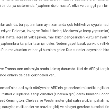
ği bir dünya sisteminde, "yaptırım diplomasisi", etkili ve barışçıl yeni bir
ılar aslında, bu yaptırımların aynı zamanda çok tehlikeli ve uygulama
t ediyor. Polonya, İsveç ve Baltık Ülkeleri, Moskova'ya karşı yaptırıml
kli; hatta, agresif yaklaşırken, mali krizin pençesinden kurtulamayan 
yaptırımlara karşı bir tavır içindeler. Nedeni gayet basit, çünkü özelli
 Rus mevduatları ve her yıl buralara gelen Rus turistler sayesinde bir
e Fransa tam anlamıyla arada kalmış durumda. İkisi de ABD'yi karşıl
nce onların da bazı çekinceleri var...
omasi"sine asıl ayak sürüyenler ABD'nin geleneksel müttefiki İngilizle
ü futbol kulüplerine sahip olmaları (Chelsea gibi) gerek bunların Londr
eet Kensington, Chelsea ve Westminster gibi) satın aldıkları pahalı mü
, saraylar, malikaneler ve araziler gibi) ve nihayet gerekse buradaki fi