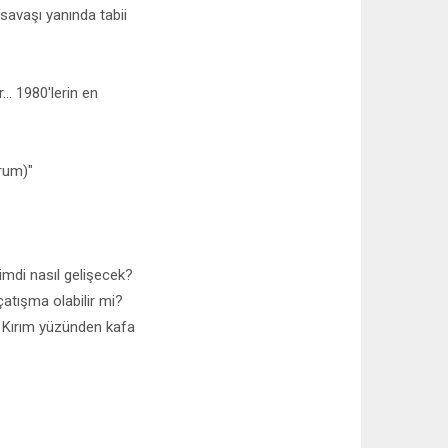
savaşı yanında tabii
. 1980'lerin en
orum)"
imdi nasıl gelişecek?
atışma olabilir mi?
f, Kırım yüzünden kafa