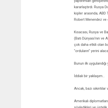
yaptırımları genişlet
kararlaştırdı. Rusya D
kişiler arasında; ABD
Robert Menendez ve 
Kısacası, Rusya ve Bat
(Batı Dünyası'nın ve A
çok daha etkili olan b
"orduların" yerini alaca
Bunun ilk uygulandığı
İddialı bir yaklaşım...
Ancak, bazı sıkıntılar v
Amerikalı diplomatları
söyledikleri ve üsteli