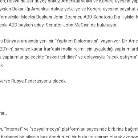
irken, Rusya da üst düzey dokuz Amerikalı yetkili ve Kongre üyesine ya
ışişleri Bakanlığı Amerikalı dokuz yetkiliye ve Kongre üyesine seyahat y
 Temsilciler Meclisi Başkanı John Boehner, ABD Senatosu Dış İlişkile
eski ABD başkan adayı Senatör John McCain de bulunuyor.
ı Dünyası arasında yeni bir "Yaptırım Diplomasisi", yaşanıyor. Bir Ame
BD'nin) şimdiye kadar İran'daki molla rejimi için uyguladığı yaptırımlar
u yaptırımlar gelecekte "askeri tehdidin" ve dolayısıyla, "sıcak çatışma"
k...
 yerse Rusya Federasyonu olacak...
ar...
n, "internet" ve "sosyal medya" platformları sayesinde birbirine bağımlı
k, herhangi bir bilginin baş döndürücü bir hızla ve sınırsız olarak ekono