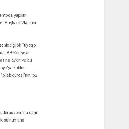
mentoda yapılan
let Başkam Vladimir
nlediği bir "tiyatro
nda, AB Konseyi
ına aykırı ve bu
sya'ya katılım
"bilek güreşi"nin; bu
Federasyonu'na dahil
Filosu'nun ana