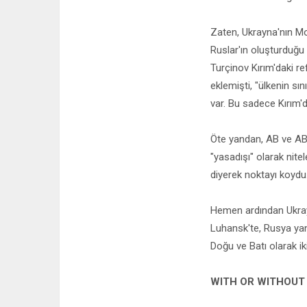
Zaten, Ukrayna'nın Mo
Ruslar'ın oluşturduğu
Turçinov Kırım'daki r
eklemişti, "ülkenin s
var. Bu sadece Kırım'd
Öte yandan, AB ve ABD
"yasadışı" olarak nitel
diyerek noktayı koydu.
Hemen ardından Ukray
Luhansk'te, Rusya yanl
Doğu ve Batı olarak ikiy
WITH OR WITHOUT