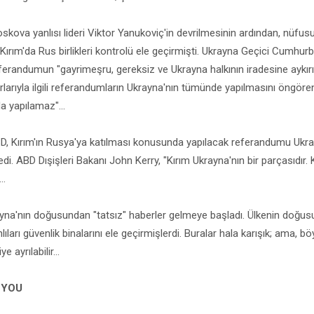
skova yanlısı lideri Viktor Yanukoviç'in devrilmesinin ardından, nüf
 Kırım'da Rus birlikleri kontrolü ele geçirmişti. Ukrayna Geçici Cumhu
eferandumun "gayrimeşru, gereksiz ve Ukrayna halkının iradesine aykır
ınırlarıyla ilgili referandumların Ukrayna'nın tümünde yapılmasını öng
a yapılamaz"...
, Kırım'ın Rusya'ya katılması konusunda yapılacak referandumu Ukra
edi. ABD Dışişleri Bakanı John Kerry, "Kırım Ukrayna'nın bir parçasıdır. 
..
na'nın doğusundan "tatsız" haberler gelmeye başladı. Ülkenin doğus
ıları güvenlik binalarını ele geçirmişlerdi. Buralar hala karışık; ama, b
e ayrılabilir...
 YOU