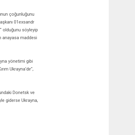
usunun çoğunluğunu
rbaşkanı 01exsandr
ı" olduğunu söyleyip
ören anayasa maddesi
yna yönetimi gibi
Kırım Ukrayna'dır",
undaki Donetsk ve
öyle giderse Ukrayna,