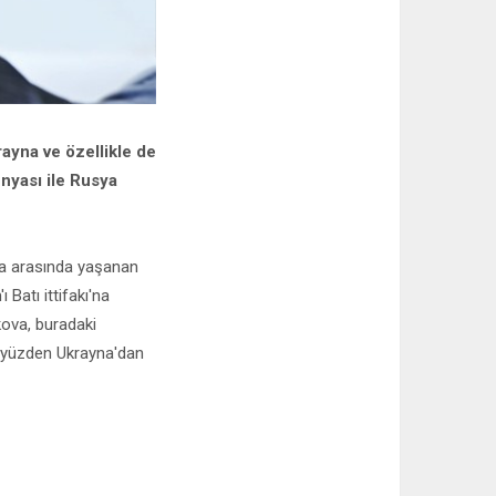
krayna ve özellikle de
ünyası ile Rusya
ya arasında yaşanan
 Batı ittifakı'na
ova, buradaki
u yüzden Ukrayna'dan