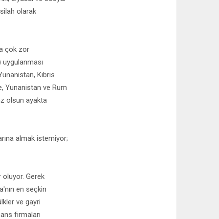
 silah olarak
da çok zor
ar) uygulanması
Yunanistan, Kıbrıs
kle, Yunanistan ve Rum
az olsun ayakta
arına almak istemiyor;
r oluyor. Gerek
a'nın en seçkin
lkler ve gayri
nans firmaları