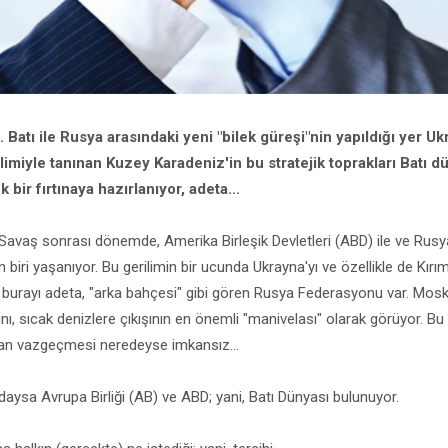
u. Batı ile Rusya arasındaki yeni "bilek güreşi"nin yapıldığı yer U
iklimiyle tanınan Kuzey Karadeniz'in bu stratejik toprakları Batı d
bir fırtınaya hazırlanıyor, adeta...
Savaş sonrası dönemde, Amerika Birleşik Devletleri (ABD) ile ve Rus
n biri yaşanıyor. Bu gerilimin bir ucunda Ukrayna'yı ve özellikle de Kırım'ı
burayı adeta, "arka bahçesi" gibi gören Rusya Federasyonu var. Mosk
, sıcak denizlere çıkışının en önemli "manivelası" olarak görüyor. B
'dan vazgeçmesi neredeyse imkansız...
aysa Avrupa Birliği (AB) ve ABD; yani, Batı Dünyası bulunuyor.