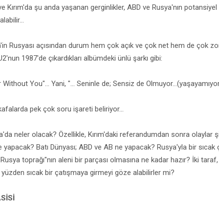
e Kırım'da şu anda yaşanan gerginlikler, ABD ve Rusya'nın potansiyel 
abilir...
n'in Rusyası açısından durum hem çok açık ve çok net hem de çok zor..
2'nun 1987'de çıkardıkları albümdeki ünlü şarkı gibi:
h or Without You"... Yani, "... Seninle de; Sensiz de Olmuyor...(yaşayamıy
falarda pek çok soru işareti beliriyor...
da neler olacak? Özellikle, Kırım'daki referandumdan sonra olaylar ş
 yapacak? Batı Dünyası; ABD ve AB ne yapacak? Rusya'yla bir sıcak ç
 "Rusya toprağı"nın aleni bir parçası olmasına ne kadar hazır? İki tara
 yüzden sıcak bir çatışmaya girmeyi göze alabilirler mi?
SİSİ