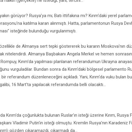
a halkın (gerçekte) ne istediği; yani, tercihi...
yakın görüyor? Rusya'ya mı; Batı ittifakına mı? Kırım'daki yerel parla
asyonu'na katılma karan alınmıştı. Hatta, parlamentonun Rusya Dev
tması" isteğinde bulunduğu vurgulanmıştı.
zellikle de Almanya sert tepki göstererek bu kararın Moskova'nın düze
ak nitelendirdi. Almanya Başbakanı Angela Merkel ve hemen sonrası
ompuy, Kınm'da yapılması planlanan referandumun Ukrayna anayasas
ğunu vurguladılar. Bundan sonra da Kınm'daki bölgesel parlamento Ru
bir referandum düzenleneceğini açıkladı. Yani, Kırım'da vuku bulan bu 
alibi, 16 Mart'ta yapılacak referandumda belli olacaktı...
 Kırım'da çoğunlukta bulunan Ruslar'ın isteği üzerine Kırım, Rusya 
Başkanı Vladimir Putin'in isteği olmuştu. Kremlin Rusya'nın Karadeniz 
ım'ı gözden çıkaramazdı; çıkarmadı da...