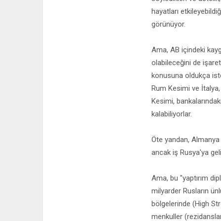
hayatları etkileyebildi
görünüyor.
Ama, AB içindeki kayg
olabileceğini de işare
konusuna oldukça iste
Rum Kesimi ve İtalya, 
Kesimi, bankalarındaki
kalabiliyorlar.
Öte yandan, Almanya v
ancak iş Rusya'ya geli
Ama, bu "yaptırım dipl
milyarder Rusların ünl
bölgelerinde (High Str
menkuller (rezidanslar