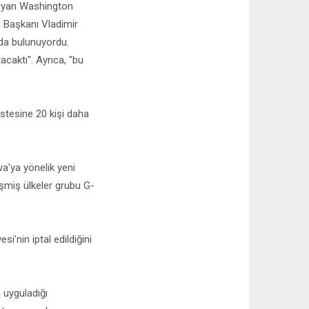
ulayan Washington
u Başkanı Vladimir
 da bulunuyordu.
acaktı". Ayrıca, "bu
istesine 20 kişi daha
a'ya yönelik yeni
eşmiş ülkeler grubu G-
'nin iptal edildiğini
 uyguladığı