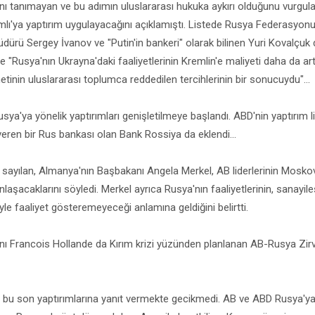
akını tanımayan ve bu adımın uluslararası hukuka aykırı olduğunu vurg
lı'ya yaptırım uygulayacağını açıklamıştı. Listede Rusya Federasyon
üdürü Sergey İvanov ve "Putin'in bankeri" olarak bilinen Yuri Kovalçuk
 "Rusya'nın Ukrayna'daki faaliyetlerinin Kremlin'e maliyeti daha da art
inin uluslararası toplumca reddedilen tercihlerinin bir sonucuydu"...
ya'ya yönelik yaptırımları genişletilmeye başlandı. ABD'nin yaptırım l
veren bir Rus bankası olan Bank Rossiya da eklendi...
 sayılan, Almanya'nın Başbakanı Angela Merkel, AB liderlerinin Moskov
nlaşacaklarını söyledi. Merkel ayrıca Rusya'nın faaliyetlerinin, sanayil
iyle faaliyet gösteremeyeceği anlamına geldiğini belirtti.
Francois Hollande da Kırım krizi yüzünden planlanan AB-Rusya Zirvesi
bu son yaptırımlarına yanıt vermekte gecikmedi. AB ve ABD Rusya'ya