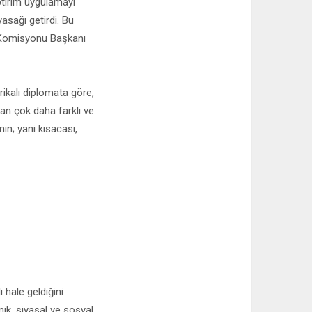
ptırım uygulamayı
asağı getirdi. Bu
r Komisyonu Başkanı
rikalı diplomata göre,
dan çok daha farklı ve
nın; yani kısacası,
 hale geldiğini
mik, siyasal ve sosyal