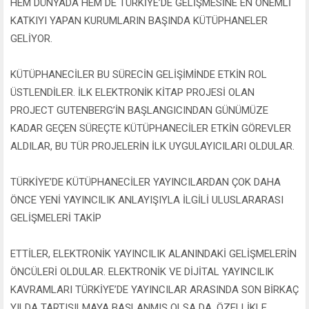
HEM DÜNYADA HEM DE TÜRKİYE’DE GELİŞMESİNE EN ÖNEMLİ
KATKIYI YAPAN KURUMLARIN BAŞINDA KÜTÜPHANELER
GELİYOR.
KÜTÜPHANECİLER BU SÜRECİN GELİŞİMİNDE ETKİN ROL
ÜSTLENDİLER. İLK ELEKTRONİK KİTAP PROJESİ OLAN
PROJECT GUTENBERG’İN BAŞLANGICINDAN GÜNÜMÜZE
KADAR GEÇEN SÜREÇTE KÜTÜPHANECİLER ETKİN GÖREVLER
ALDILAR, BU TÜR PROJELERİN İLK UYGULAYICILARI OLDULAR.
TÜRKİYE’DE KÜTÜPHANECİLER YAYINCILARDAN ÇOK DAHA
ÖNCE YENİ YAYINCILIK ANLAYIŞIYLA İLGİLİ ULUSLARARASI
GELİŞMELERİ TAKİP
ETTİLER, ELEKTRONİK YAYINCILIK ALANINDAKİ GELİŞMELERİN
ÖNCÜLERİ OLDULAR. ELEKTRONİK VE DİJİTAL YAYINCILIK
KAVRAMLARI TÜRKİYE’DE YAYINCILAR ARASINDA SON BİRKAÇ
YILDA TARTIŞILMAYA BAŞLANMIŞ OLSA DA, ÖZELLİKLE