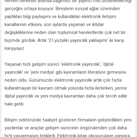
hemen herkesin aslında bağımsız bir yayıncı rolü üstlenebileceği
gerçeğini ortaya koyuyor. Bireylerin sosyal ağlar üzerinden
yaptıkları bilgi paylaşımı ve kullandıkları elektronik iletişim
kanallarının etkisini, son aylarda yaşanan ve iktidar
değişikliklerine neden olan toplumsal hareketlerde çok net bir
biçimde gördük. Artık ‘21.yüzyılın yayıncılık yaklaşımı’ ile karşı
karşıyayız.
Yaşanan hızlı gelişim süreci ‘elektronik yayıncılık’, ‘dijital
yayıncılık’ ve ‘yeni medya’ gibi kavramların literatüre girmesine
neden oldu. Günümüzde elektronik yayıncılık artık çok fazla
kullanılmayan bir kavram olmak yolunda hızla ilerlerken, yerine
dijital yayıncılık ve yeni medya kavramları daha çok tercih edilir
hale geldi.
Bilişim sektöründe faaliyet gösteren firmaların geliştirdikleri yeni
yazılımlar ve araçlar gelişim sürecinin öngörülenden çok daha
hızlı yaşanmasını tetikledi. Elektronik kitap okuyucuların yanısıra