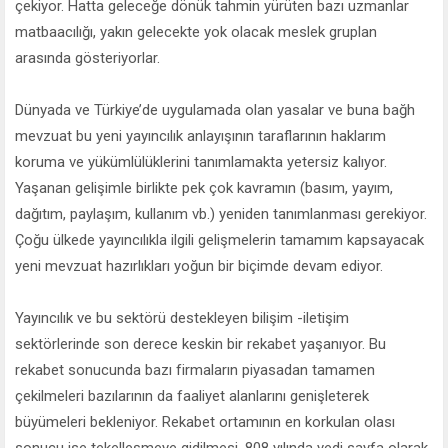
çekiyor. Hatta geleceğe dönük tahmin yürüten bazı uzmanlar
matbaacılığı, yakın gelecekte yok olacak meslek gruplan
arasında gösteriyorlar.
Dünyada ve Türkiye’de uygulamada olan yasalar ve buna bağh
mevzuat bu yeni yayıncılık anlayışının taraflarının haklarım
koruma ve yükümlülüklerini tanımlamakta yetersiz kalıyor.
Yaşanan gelişimle birlikte pek çok kavramın (basım, yayım,
dağıtım, paylaşım, kullanım vb.) yeniden tanımlanması gerekiyor.
Çoğu ülkede yayıncılıkla ilgili gelişmelerin tamamım kapsayacak
yeni mevzuat hazırlıkları yoğun bir biçimde devam ediyor.
Yayıncılık ve bu sektörü destekleyen bilişim -iletişim
sektörlerinde son derece keskin bir rekabet yaşanıyor. Bu
rekabet sonucunda bazı firmaların piyasadan tamamen
çekilmeleri bazılarının da faaliyet alanlarını genişleterek
büyümeleri bekleniyor. Rekabet ortamının en korkulan olası
sonucu ise tekelleşmeye gidilmesi. 808 yılında yedi sayfa olarak