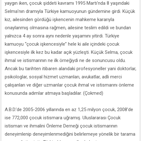
yaygın iken, çocuk şiddeti kavramı 1995 Martı’nda 8 yaşındaki
Selma’nın dramıyla Türkiye kamuoyunun gündemine girdi. Küçük
kız, ailesinden gördüğü işkencenin mahkeme kararıyla
onaylanmış olmasına rağmen, ailesine teslim edildi ve bundan
yalnızca 4 ay sonra aynı nedenle yaşamını yitirdi. Türkiye
kamuoyu “çocuk işkencesiyle” hele ki aile içindeki çocuk
işkencesiyle ilk kez bu kadar açık yüzleşti. Küçük Selma, çocuk
ihmal ve istismarının ne ilk örneğiydi ne de sonuncusu oldu.
Ancak bu tarihten itibaren alandaki profesyoneller yani doktorlar,
psikologlar, sosyal hizmet uzmanları, avukatlar, adli merci
çalışanları ve diğer uzmanlar çocuk ihmal ve istismarını önleme
konusunda adımlar atmaya başladılar. (Çokmed)
A.B.D.’de 2005-2006 yıllarında en az 1,25 milyon çocuk, 2008’de
ise 772,000 çocuk istismara uğramış. Uluslararası Çocuk
istismarı ve ihmalini Önleme Derneği çocuk istismarının
deneyimlenip deneyimlenmediğini belirlemeye yönelik bir tarama