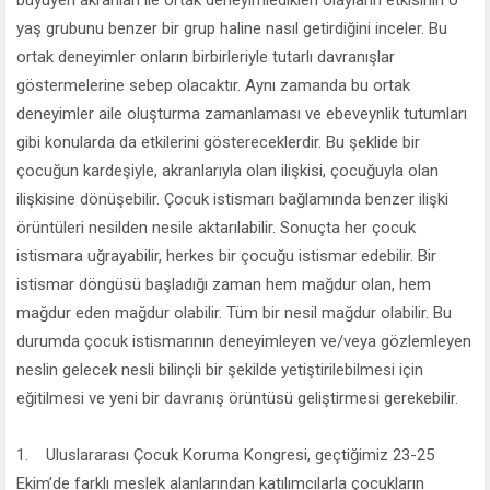
yaş grubunu benzer bir grup haline nasıl getirdiğini inceler. Bu
ortak deneyimler onların birbirleriyle tutarlı davranışlar
göstermelerine sebep olacaktır. Aynı zamanda bu ortak
deneyimler aile oluşturma zamanlaması ve ebeveynlik tutumları
gibi konularda da etkilerini göstereceklerdir. Bu şeklide bir
çocuğun kardeşiyle, akranlarıyla olan ilişkisi, çocuğuyla olan
ilişkisine dönüşebilir. Çocuk istismarı bağlamında benzer ilişki
örüntüleri nesilden nesile aktarılabilir. Sonuçta her çocuk
istismara uğrayabilir, herkes bir çocuğu istismar edebilir. Bir
istismar döngüsü başladığı zaman hem mağdur olan, hem
mağdur eden mağdur olabilir. Tüm bir nesil mağdur olabilir. Bu
durumda çocuk istismarının deneyimleyen ve/veya gözlemleyen
neslin gelecek nesli bilinçli bir şekilde yetiştirilebilmesi için
eğitilmesi ve yeni bir davranış örüntüsü geliştirmesi gerekebilir.
1. Uluslararası Çocuk Koruma Kongresi, geçtiğimiz 23-25
Ekim’de farklı meslek alanlarından katılımcılarla çocukların