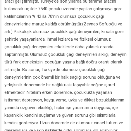
aracı geliştirmiştir. Türkiye’de son yıllarda bu tarama aracını
kullanarak üç ilde 7540 çocuk üzerinde yapılan çalışmaya göre
katılımcılarının % 42 ila 70’nin olumsuz çocukluk çağı
deneyimlerine maruz kaldığı görülmüştür.(Zeynep Sofuoğlu ve
ark.) Psikolojik olumsuz çocukluk çağı deneyimleri, kırsala göre
şehirde yaşayanlarda, ihmal kızlarda ve fiziksel olumsuz
çocukluk çağı deneyimleri erkeklerde daha yüksek oranda
saptanmıştır. Olumsuz çocukluk çağı deneyimleri sıklığı, deneyim
türü fark etmeksizin, çocuğun yaşına bağlı doğru orantı olarak
artmıştır. Bu sonuç Türkiye’de olumsuz çocukluk çağı
deneyimlerinin çok önemli bir halk sağlığı sorunu olduğuna ve
yetişkinlik döneminde bir sağlık riski taşıyabileceğine işaret
etmektedir. Nitekim erken dönemde, çocuklukta yaşanan
istismar; depresyon, kaygı, yeme, uyku ve dikkat bozukluklarının
yanında özgüven eksikliği, hiçbir işe yaramama duygusu, içe
kapanıklık, kendini suçlama ve güven sorunu gibi sıkıntılarla
kendini gösteriyor. Uzun dönemde de olumsuz cinsel tutum ve
davranışlara ve yakın ilişkilerde ciddi sorunlara yol açabiliyor.