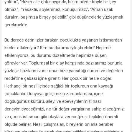
yoktur”, “Bizim aile çok saygındır, bizim ailede böyle bir şey
olmaz.”, “Yasaktır, söylenmez, konuşulmaz,”, “Aman uzak
duralım, başımıza birşey gelebilir.” gibi düşüncelerle yüzleşmek
gerekmekte.
Bu derece derin izler bırakan çocuklukta yaşanan istismardan
kimler etkileniyor? Kim bu durumu iyileştirebilir? Hepimiz
etkileniyoruz, bu durumu düzeltmede hepimize düşen
görevler var. Toplumsal bir olay karşısında bazılarımız bununla
yüzleşir bazılarımız ise onun bize yansıttığı durum ve değerleri
reddetme çabası içine gireriz. Her çocuk bir nesle doğar.
Herhangi bir nesil içinde sağlıklı bir toplumun ana kaynağı
çocuklardır. Dünyaya gelişimizin zamanlaması, içine
doğduğumuz kültürü, aileyi ve ebeveynlerimizi nasıl
deneyimleyeceğimizi, ne tür değer yargılarına sahip olacağımızı
ve çocuk istismarı gibi olaylara vereceğimiz tepkileri önemli
ölçüde belirler. Nesil çalışmaları, bireylerin onlarla beraber
büyüyen akranları ile ortak deneyimledikleri olayların etkisinin o