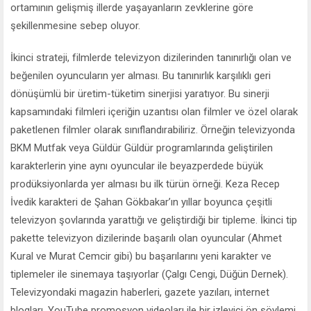
ortamının gelişmiş illerde yaşayanların zevklerine göre
şekillenmesine sebep oluyor.
İkinci strateji, filmlerde televizyon dizilerinden tanınırlığı olan ve
beğenilen oyuncuların yer alması. Bu tanınırlık karşılıklı geri
dönüşümlü bir üretim-tüketim sinerjisi yaratıyor. Bu sinerji
kapsamındaki filmleri içeriğin uzantısı olan filmler ve özel olarak
paketlenen filmler olarak sınıflandırabiliriz. Örneğin televizyonda
BKM Mutfak veya Güldür Güldür programlarında geliştirilen
karakterlerin yine aynı oyuncular ile beyazperdede büyük
prodüksiyonlarda yer alması bu ilk türün örneği. Keza Recep
İvedik karakteri de Şahan Gökbakar’ın yıllar boyunca çeşitli
televizyon şovlarında yarattığı ve geliştirdiği bir tipleme. İkinci tip
pakette televizyon dizilerinde başarılı olan oyuncular (Ahmet
Kural ve Murat Cemcir gibi) bu başarılarını yeni karakter ve
tiplemeler ile sinemaya taşıyorlar (Çalgı Cengi, Düğün Dernek).
Televizyondaki magazin haberleri, gazete yazıları, internet
blogları, YouTube promosyon videoları ile bir izleyici ön söylemi