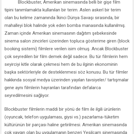
Blockbuster, Amerikan sinemasında belli bir gişe film
tipini tanımlamakta kullanılan bir terim. Aslen askerî bir terim
olan bu kelime zamanında İkinci Dünya Savaşı sırasında, bir
mahalleyi blok halinde yok eden bomba manasında kullanılmış.
Zaman içinde Amerikan sinemasının dağıtım şebekesinde
sinema salon zincirleri üzerinden topluca gösterime giren (block
booking sistemi) filmlere verilen isim olmuş. Ancak Blockbuster
çok seyredilen bir film demek değil sadece. Bu tür filmlerin hem
seyirciyi kitle olarak çekmesi hem de bu ilginin ekonominin
başka sektörleriyle de desteklenmesi söz konusu. Bu tür filmler
hakkında sosyal medya üzerinden yayılan tavsiyeler/ tartışmalar
gene aynı filmlerin hayranları tarafından defalarca
seyredilmesini sağlıyor.
Blockbuster filmlerin maddi bir yönü de film ile ilgili ürünlerin
(oyuncak, telefon uygulaması, giysi vs.) pazarlama-tüketim
kültürünün bir parçası haline getirilmesi. Amerikan sinemasında
çok yaygın olan bu uygulamanın benzeri Yeşilçam sinemasında