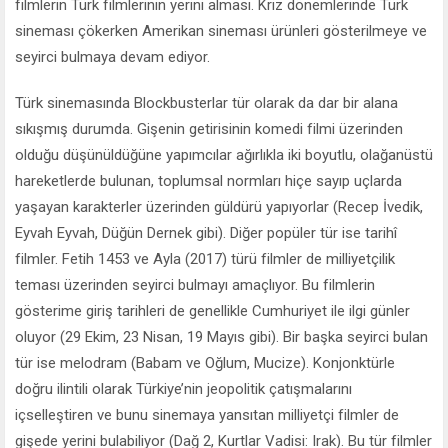
filmlerin Türk filmlerinin yerini alması. Kriz dönemlerinde Türk
sineması çökerken Amerikan sineması ürünleri gösterilmeye ve
seyirci bulmaya devam ediyor.
Türk sinemasında Blockbusterlar tür olarak da dar bir alana
sıkışmış durumda. Gişenin getirisinin komedi filmi üzerinden
olduğu düşünüldüğüne yapımcılar ağırlıkla iki boyutlu, olağanüstü
hareketlerde bulunan, toplumsal normları hiçe sayıp uçlarda
yaşayan karakterler üzerinden güldürü yapıyorlar (Recep İvedik,
Eyvah Eyvah, Düğün Dernek gibi). Diğer popüler tür ise tarihî
filmler. Fetih 1453 ve Ayla (2017) türü filmler de milliyetçilik
teması üzerinden seyirci bulmayı amaçlıyor. Bu filmlerin
gösterime giriş tarihleri de genellikle Cumhuriyet ile ilgi günler
oluyor (29 Ekim, 23 Nisan, 19 Mayıs gibi). Bir başka seyirci bulan
tür ise melodram (Babam ve Oğlum, Mucize). Konjonktürle
doğru ilintili olarak Türkiye’nin jeopolitik çatışmalarını
içselleştiren ve bunu sinemaya yansıtan milliyetçi filmler de
gişede yerini bulabiliyor (Dağ 2, Kurtlar Vadisi: Irak). Bu tür filmler