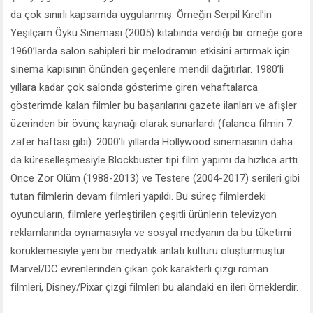
da çok sınırlı kapsamda uygulanmış. Örneğin Serpil Kırel’in
Yeşilçam Öykü Sineması (2005) kitabında verdiği bir örneğe göre
1960’larda salon sahipleri bir melodramın etkisini artırmak için
sinema kapısının önünden geçenlere mendil dağıtırlar. 1980’li
yıllara kadar çok salonda gösterime giren vehaftalarca
gösterimde kalan filmler bu başarılarını gazete ilanları ve afişler
üzerinden bir övünç kaynağı olarak sunarlardı (falanca filmin 7.
zafer haftası gibi). 2000’li yıllarda Hollywood sinemasının daha
da küreselleşmesiyle Blockbuster tipi film yapımı da hızlıca arttı.
Önce Zor Ölüm (1988-2013) ve Testere (2004-2017) serileri gibi
tutan filmlerin devam filmleri yapıldı. Bu süreç filmlerdeki
oyuncuların, filmlere yerleştirilen çeşitli ürünlerin televizyon
reklamlarında oynamasıyla ve sosyal medyanın da bu tüketimi
körüklemesiyle yeni bir medyatik anlatı kültürü oluşturmuştur.
Marvel/DC evrenlerinden çıkan çok karakterli çizgi roman
filmleri, Disney/Pixar çizgi filmleri bu alandaki en ileri örneklerdir.