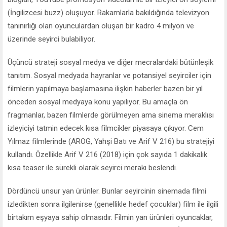
(İngilizcesi buzz) oluşuyor. Rakamlarla bakıldığında televizyon
tanınırlığı olan oyunculardan oluşan bir kadro 4 milyon ve
üzerinde seyirci bulabiliyor.
Üçüncü strateji sosyal medya ve diğer mecralardaki bütünleşik
tanıtım. Sosyal medyada hayranlar ve potansiyel seyirciler için
filmlerin yapılmaya başlamasına ilişkin haberler bazen bir yıl
önceden sosyal medyaya konu yapılıyor. Bu amaçla ön
fragmanlar, bazen filmlerde görülmeyen ama sinema meraklısı
izleyiciyi tatmin edecek kısa filmcikler piyasaya çıkıyor. Cem
Yılmaz filmlerinde (AROG, Yahşi Batı ve Arif V 216) bu stratejiyi
kullandı. Özellikle Arif V 216 (2018) için çok sayıda 1 dakikalık
kısa teaser ile sürekli olarak seyirci merakı beslendi.
Dördüncü unsur yan ürünler. Bunlar seyircinin sinemada filmi
izledikten sonra ilgilenirse (genellikle hedef çocuklar) film ile ilgili
birtakım eşyaya sahip olmasıdır. Filmin yan ürünleri oyuncaklar,