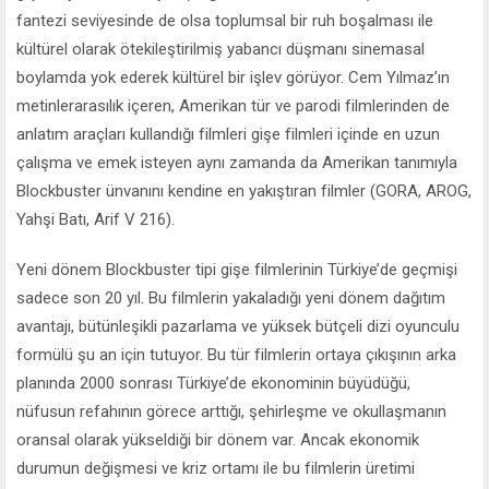
fantezi seviyesinde de olsa toplumsal bir ruh boşalması ile
kültürel olarak ötekileştirilmiş yabancı düşmanı sinemasal
boylamda yok ederek kültürel bir işlev görüyor. Cem Yılmaz’ın
metinlerarasılık içeren, Amerikan tür ve parodi filmlerinden de
anlatım araçları kullandığı filmleri gişe filmleri içinde en uzun
çalışma ve emek isteyen aynı zamanda da Amerikan tanımıyla
Blockbuster ünvanını kendine en yakıştıran filmler (GORA, AROG,
Yahşi Batı, Arif V 216).
Yeni dönem Blockbuster tipi gişe filmlerinin Türkiye’de geçmişi
sadece son 20 yıl. Bu filmlerin yakaladığı yeni dönem dağıtım
avantajı, bütünleşikli pazarlama ve yüksek bütçeli dizi oyunculu
formülü şu an için tutuyor. Bu tür filmlerin ortaya çıkışının arka
planında 2000 sonrası Türkiye’de ekonominin büyüdüğü,
nüfusun refahının görece arttığı, şehirleşme ve okullaşmanın
oransal olarak yükseldiği bir dönem var. Ancak ekonomik
durumun değişmesi ve kriz ortamı ile bu filmlerin üretimi