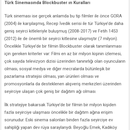
Türk Sinemasında Blockbuster ın Kuralları
Türk sineması ise gerçek anlamda bu tip filmler ile önce GORA
(2004) ile karşılaşmış, Recep İvedik serisi ile tür Türkiye’de daha
geniş seyirci kitleleriyle buluşmuş (2008-2017) ve Fetih 1453
(2012) ile de önemli bir seyirci kitlesine ulaşmıştır (7 milyon).
Öncelikle Türkiye’de bir filmin Blockbuster olarak tanımlanması
için gereken kriterler var: Filmi en az bir milyon kişinin izlemesi,
çok sayıda televizyon dizisi üzerinden tanınırlığı olan oyuncuların
olması, sosyal medya ve diğer mecralarda bütünleşik bir
pazarlama stratejisi olması, yan ürünleri olması ve
promosyonlarla da desteklenen alışveriş merkezleri üzerinden
seyirciye ulaşan çok geniş bir dağıtım ağı olması.
İlk stratejiye bakarsak Türkiye’de bir filmin bir milyon kişiden
fazla seyirciye ulaşması öncelikle bir dağıtım ağına erişim
sorunudur. Eski sinema salonları binden fazla seyirciye ev
sahipliği yapan dev rüya saraylarıydı. Beyoğlu Emek, Kadıköy