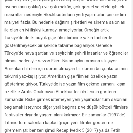
oyuncuların çokluğu ve çok mekân, çok görsel ve efekt gibi ek
masraflar nedeniyle Blockbusterların yerli yapımcılar için üretim
maliyeti fazla. Bu nedenle dağıtım şirketleri ve sinema salonları
ile olan en iyi ilişkiyi kurmayı amaçlıyorlar. Örneğin artık
Türkiye’de de iki büyük gişe filmi birbirine yakın tarihlerde
gösterilmeyecek bir şekilde takvime bağlanıyor. Genelde
Türkiye’de hava şartları ve seyircinin şehirli insanlar ve öğrenciler
olması nedeniyle sezon Ekim-Nisan ayları arasına sıkışıyor.
Amerikan filmleri için sorun olmayan bir durum bu çünkü onların
takvimi yaz-kış işliyor, Amerikan gişe filmleri özellikle yazın
gösterime giriyor. Türkiye’de ise yazın film çekme zamanı, kışın
özellikle Aralık-Ocak civarı Blockbuster filmlerinin gösterim
zamanıdır. Riske girmek istemeyen yerli yapımcılar tüm salonları
bağlamak isteyince diğer yerli bağımsız ve düşük bütçeli filmlere
festivaller dışında yaşam alanı kalmıyor. Bir zamanlar (1997’de)
Titanic tüm salonları kapladığı için yerli filmler gösterime
girememişti; benzeri şimdi Recep Ivedik 5 (2017) ya da Fetih