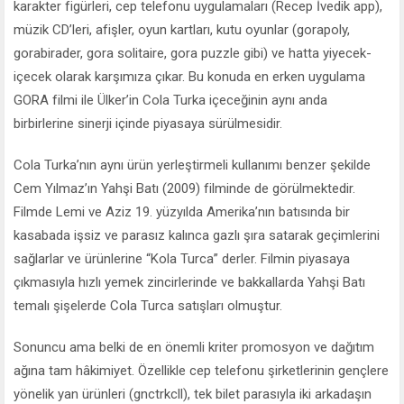
karakter figürleri, cep telefonu uygulamaları (Recep İvedik app),
müzik CD’leri, afişler, oyun kartları, kutu oyunlar (gorapoly,
gorabirader, gora solitaire, gora puzzle gibi) ve hatta yiyecek-
içecek olarak karşımıza çıkar. Bu konuda en erken uygulama
GORA filmi ile Ülker’in Cola Turka içeceğinin aynı anda
birbirlerine sinerji içinde piyasaya sürülmesidir.
Cola Turka’nın aynı ürün yerleştirmeli kullanımı benzer şekilde
Cem Yılmaz’ın Yahşi Batı (2009) filminde de görülmektedir.
Filmde Lemi ve Aziz 19. yüzyılda Amerika’nın batısında bir
kasabada işsiz ve parasız kalınca gazlı şıra satarak geçimlerini
sağlarlar ve ürünlerine “Kola Turca” derler. Filmin piyasaya
çıkmasıyla hızlı yemek zincirlerinde ve bakkallarda Yahşi Batı
temalı şişelerde Cola Turca satışları olmuştur.
Sonuncu ama belki de en önemli kriter promosyon ve dağıtım
ağına tam hâkimiyet. Özellikle cep telefonu şirketlerinin gençlere
yönelik yan ürünleri (gnctrkcll), tek bilet parasıyla iki arkadaşın