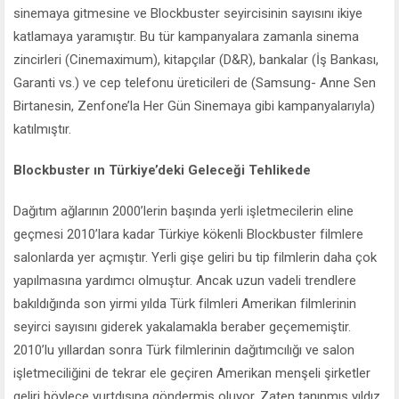
sinemaya gitmesine ve Blockbuster seyircisinin sayısını ikiye
katlamaya yaramıştır. Bu tür kampanyalara zamanla sinema
zincirleri (Cinemaximum), kitapçılar (D&R), bankalar (İş Bankası,
Garanti vs.) ve cep telefonu üreticileri de (Samsung- Anne Sen
Birtanesin, Zenfone’la Her Gün Sinemaya gibi kampanyalarıyla)
katılmıştır.
Blockbuster ın Türkiye’deki Geleceği Tehlikede
Dağıtım ağlarının 2000’lerin başında yerli işletmecilerin eline
geçmesi 2010’lara kadar Türkiye kökenli Blockbuster filmlere
salonlarda yer açmıştır. Yerli gişe geliri bu tip filmlerin daha çok
yapılmasına yardımcı olmuştur. Ancak uzun vadeli trendlere
bakıldığında son yirmi yılda Türk filmleri Amerikan filmlerinin
seyirci sayısını giderek yakalamakla beraber geçememiştir.
2010’lu yıllardan sonra Türk filmlerinin dağıtımcılığı ve salon
işletmeciliğini de tekrar ele geçiren Amerikan menşeli şirketler
geliri böylece yurtdışına göndermiş oluyor. Zaten tanınmış yıldız