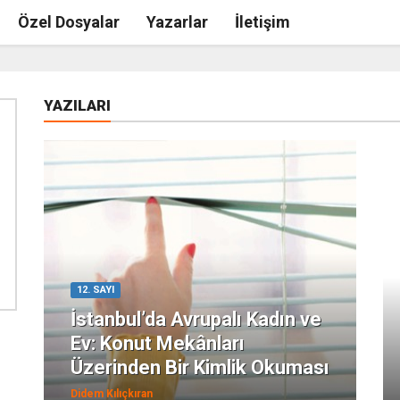
Özel Dosyalar
Yazarlar
İletişim
YAZILARI
12. SAYI
İstanbul’da Avrupalı Kadın ve
Ev: Konut Mekânları
Üzerinden Bir Kimlik Okuması
Didem Kılıçkıran