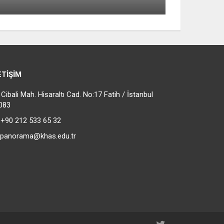
ETIŞIM
ibali Mah. Hisaraltı Cad. No:17 Fatih / İstanbul
083
+90 212 533 65 32
panorama@khas.edu.tr