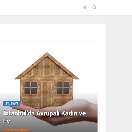
21. SAYI
İstanbul’da Avrupalı Kadın ve
Ev
Didem Kılıçkıran