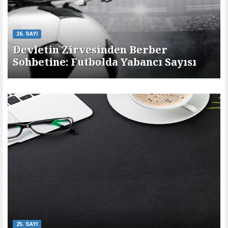
26. SAYI
Devletin Zirvesinden Berber
Sohbetine: Futbolda Yabancı Sayısı
25. SAYI